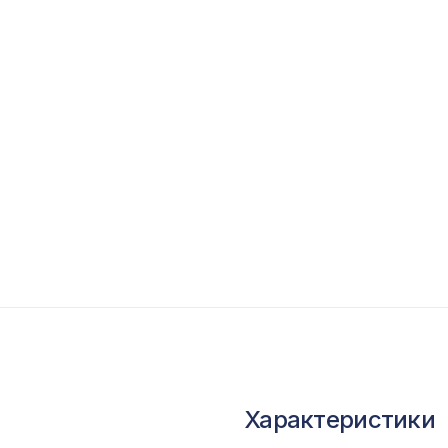
опутствующие товары
ветной багет
кополимер
краны для радиаторов
ОПУЛЯРНЫЕ ТОВАРЫ
Натуральные обои Cosca Калимантан, 0,91 x 
Плинтус PX015, 80х11, 2000мм, Экополимер/
Перфорированная панель АБАКО, 2790х1020
Характеристики
ХДФ, белая