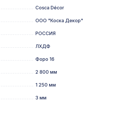
Cosca Décor
95мм,
827 ₽
ООО "Коска Декор"
РОССИЯ
2031 ₽
ЛХДФ
Форо 16
12,
1305 ₽
2 800 мм
1 250 мм
1094 ₽
5 м
3 мм
мм,
7043 ₽