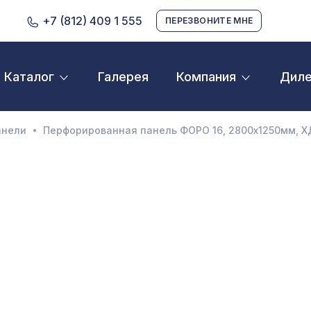
+7 (812) 409 1 555
ПЕРЕЗВОНИТЕ МНЕ
Галерея
Дил
Каталог
Компания
D орнамент
кустические панели
анели
Перфорированная панель ФОРО 16, 2800х1250мм, Х
екоративные балки и брус
нтерьерный МДФ
ежкомнатные арки
атуральные покрытия
ерфорированные панели
линтусы
аспродажа