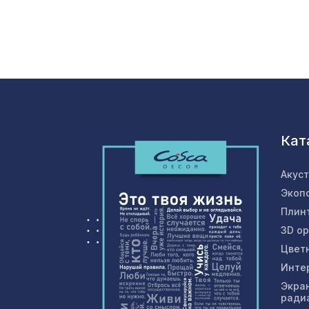
Кат
Акус
Экоп
Плин
3D о
Цвет
Инте
Экра
ради