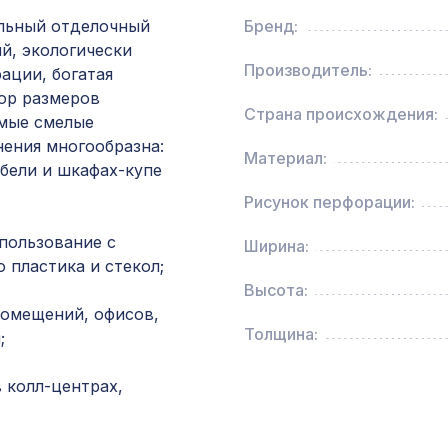
льный отделочный
Бренд:
Перфорированная панель ДАМАСКО, 1030х6
й, экологически
ХДФ, без отделки
Производитель:
ации, богатая
ор размеров
Страна происхождения:
амые смелые
BM-018 Бамбуковое панно 900х1360 Пробки
нения многообразна:
Материал:
бели и шкафах-купе
Рисунок перфорации:
Натуральные обои Cosca Traditional Prints L50
0,91 x 6,2 м
пользование с
Ширина:
 пластика и стекол;
Высота:
Натуральные обои Cosca Джакарта, 0,91 x 5,
помещений, офисов,
Толщина:
;
Перфорированная панель АБАКО, 2800х1250
 колл-центрах,
ХДФ, клён