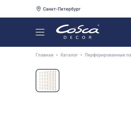
Санкт-Петербург
3
А
Главная
Каталог
Перфорированные п
Д
И
М
Н
П
П
Р