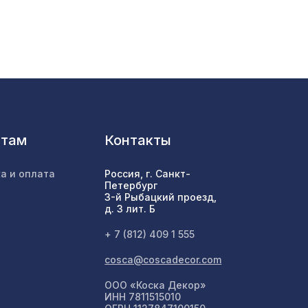
2400
747 ₽
0мм,
1131 ₽
030,
нтам
Контакты
1600 ₽
а и оплата
Россия, г. Санкт-
Петербург
21,
3-й Рыбацкий проезд,
4763 ₽
д. 3 лит. Б
+ 7 (812) 409 1 555
м,
1141 ₽
cosca@coscadecor.com
ООО «Коска Декор»
ИНН 7811515010
мм,