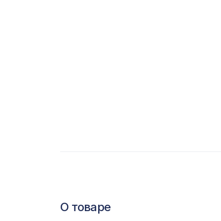
С
Ц
Э
Э
П
О товаре