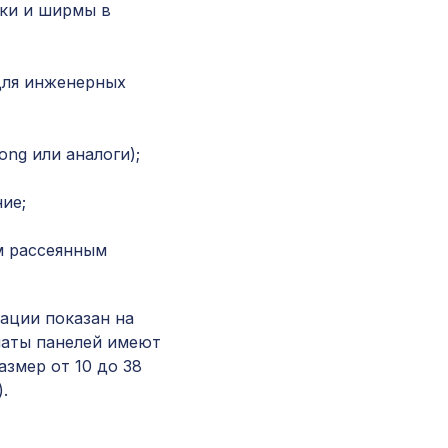
Перфорированная панель ДЕДАЛО, 1000х68
ки и ширмы в
ХДФ, ольха
для инженерных
Перфорированная панель КРИСТАЛЛ,
2800х1250мм, ХДФ, венге
ng или аналоги);
Архитектурный брус, 180х110мм 4,0м , серы
кипарис
ие;
м рассеянным
Натуральные обои Cosca Папирус Бордо, 0,91
м
…
ации показан на
Перфорированная панель ДАМАСКО, 1400х7
маты панелей имеют
ХДФ, без отделки
азмер от 10 до 38
.
Перфорированная панель КВАДРО 8-28,
2070х930мм, ХДФ, бук