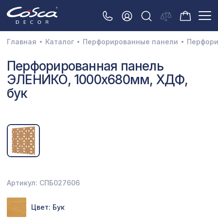
Главная
Каталог
Перфорированные панели
Перфори
3D орнамент
Перфорированная панель
ЭЛЕНИКО, 1000х680мм, ХДФ,
Акустические панели
бук
Декоративные балки и брус
Интерьерный МДФ
Межкомнатные арки
Натуральные покрытия
Перфорированные панели
Артикул: СПБ027606
Плинтусы
Цвет: Бук
Распродажа