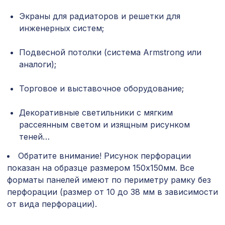
Плинтус PP03, Белый ПВХ,
1018 ₽
Экраны для радиаторов и решетки для
100x16x2400 мм, МДФ
инженерных систем;
Перфорированная потолочная плита
760 ₽
ЭЛЕНИКО, 595х595мм, ХДФ, венге
Подвесной потолки (система Armstrong или
аналоги);
Натуральные обои Cosca Аврора,
1810 ₽
0,91 x 5,5 м
Торговое и выставочное оборудование;
Перфорированная панель РОМБО,
1141 ₽
1030х695мм, ХДФ, белая
Декоративные светильники с мягким
рассеянным светом и изящным рисунком
60 ₽
Пирамида - разделитель, 40х40х11 мм
теней…
Обратите внимание! Рисунок перфорации
Шоколад интерно (3х3см), размер
899 ₽
показан на образце размером 150х150мм. Все
плитки 42х42 см
форматы панелей имеют по периметру рамку без
Перфорированная панель ГОТИКА,
перфорации (размер от 10 до 38 мм в зависимости
1131 ₽
1200х600мм, ХДФ, ольха
от вида перфорации).
Перфорированная потолочная плита