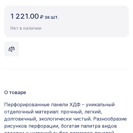
Сопутствующие товары
1 221.00
₽ за шт.
Цветной багет
Нет в наличии
Экополимер
Экраны для радиаторов
ПОПУЛЯРНЫЕ ТОВАРЫ
Натуральные обои Cosca Traditional
1600 ₽
Prints L5085, 0,91 x 5,5 м
О товаре
Консоль для архитектурного бруса
592 ₽
135х85мм, белое дерево
Перфорированные панели ХДФ – уникальный
отделочный материал: прочный, легкий,
Перфорированная панель КВАДРО
3507 ₽
11-45, 2070х930мм, ХДФ, бук
долговечный, экологически чистый. Разнообразие
рисунков перфорации, богатая палитра видов
Перфорированная панель КВАДРО