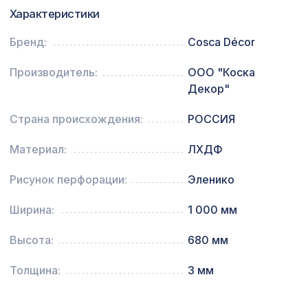
656 ₽
ЭЛЕНИКО, 595х595мм, ХДФ, без
Характеристики
отделки
Воск мягкий "Бук светлый" в
Бренд:
Cosca Décor
102 ₽
блистере
Производитель:
ООО "Коска
Декор"
Страна происхождения:
РОССИЯ
Материал:
ЛХДФ
Рисунок перфорации:
Эленико
Ширина:
1 000 мм
Высота:
680 мм
Толщина:
3 мм