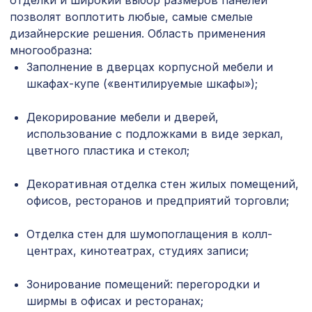
отделки и широкий выбор размеров панелей
7043 ₽
10-20, 2800х1250мм, ХДФ, бук
позволят воплотить любые, самые смелые
дизайнерские решения. Область применения
8390 ₽
ПОРТАЛ АРИА, мелинга орех
многообразна:
Заполнение в дверцах корпусной мебели и
Консоль для архитектурного бруса
371 ₽
шкафах-купе («вентилируемые шкафы»);
90х55мм, серый кипарис
Декорирование мебели и дверей,
Перфорированная панель ДАМАСКО,
878 ₽
1030х695мм, ХДФ, венге
использование с подложками в виде зеркал,
цветного пластика и стекол;
Натуральные обои Cosca Каракас,
1350 ₽
0,91 x 10 м
Декоративная отделка стен жилых помещений,
офисов, ресторанов и предприятий торговли;
Перфорированная панель ДЕДАЛО,
4612 ₽
2790х1020мм, ХДФ, без отделки
Отделка стен для шумопоглащения в колл-
Натуральные обои Cosca Папирус
1259 ₽
центрах, кинотеатрах, студиях записи;
Кантри, 0,91 x 5,5 м
Зонирование помещений: перегородки и
Перфорированная панель КВАДРО
7043 ₽
8-28, 2800х1250мм, ХДФ, бук
ширмы в офисах и ресторанах;