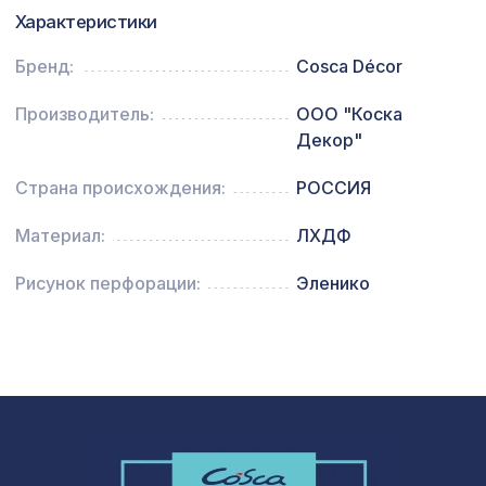
Характеристики
Перфорированная панель ИНДИЯ,
1141 ₽
1030х695мм, ХДФ, белая
Бренд:
Cosca Décor
Перфорированная панель КВАДРО 8-
2118 ₽
28, 1400х780мм, ХДФ, ольха
Производитель:
ООО "Коска
Декор"
Архитектурная доска, 180х30мм
1240 ₽
2,0м, белое дерево
Страна происхождения:
РОССИЯ
Материал:
ЛХДФ
Рисунок перфорации:
Эленико