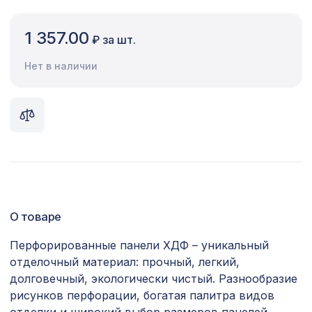
Сопутствующие товары
1 357.00
₽ за шт.
Цветной багет
Нет в наличии
Экополимер
Экраны для радиаторов
ПОПУЛЯРНЫЕ ТОВАРЫ
Перфорированная панель КВАДРО
2118 ₽
11-45, 1400х780мм, ХДФ, ольха
О товаре
Перфорированная панель ДЕДАЛО,
2118 ₽
1400х780мм, ХДФ, клён
Перфорированные панели ХДФ – уникальный
отделочный материал: прочный, легкий,
Экран для радиатора, МОДЕРН,
1692 ₽
рамка 1200х600мм, перфорация
долговечный, экологически чистый. Разнообразие
ГОТИКА, дуб сонома
рисунков перфорации, богатая палитра видов