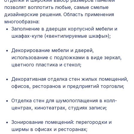
отделки и широкий выбор размеров панелей
Перфорированная панель АБАКО,
7043 ₽
позволят воплотить любые, самые смелые
2800х1250мм, ХДФ, венге
дизайнерские решения. Область применения
для балки 120х120мм венге, консоль
многообразна:
197 ₽
классика
Заполнение в дверцах корпусной мебели и
шкафах-купе («вентилируемые шкафы»);
Экран для радиатора, МОДЕРН,
1436 ₽
рамка 900х600мм, перфорация
ДЕДАЛО, белый
Декорирование мебели и дверей,
использование с подложками в виде зеркал,
Перфорированная панель КВАДРО
3094 ₽
10-20, 2070х930мм, ХДФ, без
цветного пластика и стекол;
отделки
Декоративная отделка стен жилых помещений,
Перфорированная панель КВАДРО
3507 ₽
офисов, ресторанов и предприятий торговли;
10-20, 2070х930мм, ХДФ, бук
УНИВЕРСАЛЬНЫЙ НАБОР для
Отделка стен для шумопоглащения в колл-
1921 ₽
увеличения ширины арок КЛАССИКА,
центрах, кинотеатрах, студиях записи;
ПОРТУ, АРИА, мелинга венге
для балки 120х120мм без отделки,
Зонирование помещений: перегородки и
197 ₽
консоль рустик
ширмы в офисах и ресторанах;