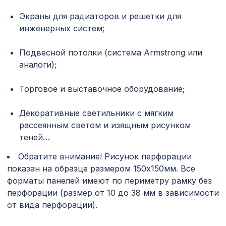
Перфорированная панель ИНДИЯ,
3507 ₽
Экраны для радиаторов и решетки для
2070х930мм, ХДФ, венге
инженерных систем;
Перфорированная панель
2699 ₽
ДАМАСКО, 2070х930мм, ХДФ, дуб
Подвесной потолки (система Armstrong или
сонома
аналоги);
Экран для радиатора, МОДЕРН,
1436 ₽
рамка 900х600мм, перфорация
Торговое и выставочное оборудование;
ДЕДАЛО, венге
Перфорированная панель АБАКО,
Декоративные светильники с мягким
2118 ₽
1400х780мм, ХДФ, венге
рассеянным светом и изящным рисунком
теней…
Перфорированная панель КВАДРО
4612 ₽
11-45, 2790х1020мм, ХДФ, без
Обратите внимание! Рисунок перфорации
отделки
показан на образце размером 150х150мм. Все
Перфорированная панель ГОТИКА,
форматы панелей имеют по периметру рамку без
7043 ₽
2800х1250мм, ХДФ, бук
перфорации (размер от 10 до 38 мм в зависимости
от вида перфорации).
Молдинг MX009, 38х18, 2000мм,
481 ₽
Экополимер/25