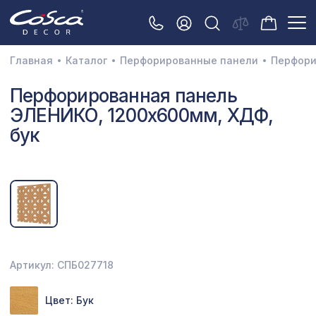
Главная
Каталог
Перфорированные панели
Перфори
3D орнамент
Перфорированная панель
ЭЛЕНИКО, 1200х600мм, ХДФ,
Акустические панели
бук
Декоративные балки и брус
Интерьерный МДФ
Межкомнатные арки
Натуральные покрытия
Перфорированные панели
Артикул: СПБ027718
Плинтусы
Цвет: Бук
Распродажа