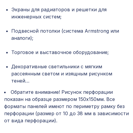
Экраны для радиаторов и решетки для
Перфорированная потолочная плита
385 ₽
ЭЛЕНИКО КОНТРАСТО, 595х595мм,
инженерных систем;
ХДФ, вишня
Подвесной потолки (система Armstrong или
Перфорированная панель ГОТИКА,
2118 ₽
1400х780мм, ХДФ, венге
аналоги);
Перфорированная панель АБАКО,
Торговое и выставочное оборудование;
1357 ₽
1200х600мм, ХДФ, венге
Декоративные светильники с мягким
102 ₽
Воск мягкий "Серый" в блистере
рассеянным светом и изящным рисунком
теней…
Плинтус PX005, 108х12, 2000мм,
940 ₽
Экополимер/8
Обратите внимание! Рисунок перфорации
показан на образце размером 150х150мм. Все
Перфорированная панель ДАМАСКО,
1221 ₽
форматы панелей имеют по периметру рамку без
1000х680мм, ХДФ, белая
перфорации (размер от 10 до 38 мм в зависимости
Молдинг MX009, 38х18, 2000мм,
от вида перфорации).
481 ₽
Экополимер/25