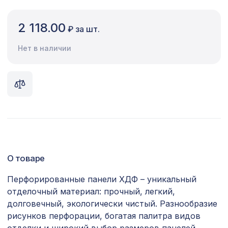
Сопутствующие товары
2 118.00
₽ за шт.
Цветной багет
Нет в наличии
Экополимер
Экраны для радиаторов
ПОПУЛЯРНЫЕ ТОВАРЫ
Консоль для архитектурного бруса
592 ₽
135х85мм, серый кипарис
О товаре
УНИВЕРСАЛЬНЫЙ НАБОР для
1921 ₽
увеличения ширины арок КЛАССИКА,
Перфорированные панели ХДФ – уникальный
ПОРТУ, АРИА, мелинга венге
отделочный материал: прочный, легкий,
Перфорированная панель ДАМАСКО,
долговечный, экологически чистый. Разнообразие
827 ₽
1030х695мм, ХДФ, без отделки
рисунков перфорации, богатая палитра видов