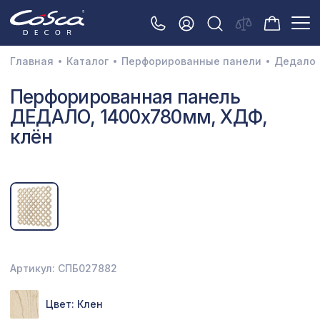
Главная
Каталог
Перфорированные панели
Дедало
3D орнамент
Перфорированная панель
ДЕДАЛО, 1400х780мм, ХДФ,
Акустические панели
клён
Декоративные балки и брус
Интерьерный МДФ
Межкомнатные арки
Натуральные покрытия
Перфорированные панели
Артикул: СПБ027882
Плинтусы
Цвет: Клен
Распродажа