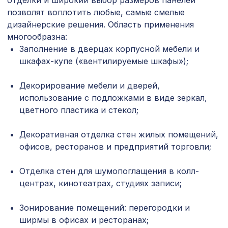
отделки и широкий выбор размеров панелей
BM-050 Бамбуковое панно 900х1360
2031 ₽
позволят воплотить любые, самые смелые
Тропический рай
дизайнерские решения. Область применения
Натуральные обои Cosca Traditional
многообразна:
4226 ₽
Prints L5048, 0,91 x 5,5 м
Заполнение в дверцах корпусной мебели и
шкафах-купе («вентилируемые шкафы»);
Архитектурная доска, 180х30мм
2751 ₽
2,0м, оливковое дерево
Декорирование мебели и дверей,
Натуральные обои Cosca Traditional
использование с подложками в виде зеркал,
1157 ₽
Prints L5031, 0,91 x 5,5 м
цветного пластика и стекол;
Перфорированная потолочная плита
760 ₽
КВАДРО 8-28, 595х595мм, ХДФ, ольха
Декоративная отделка стен жилых помещений,
офисов, ресторанов и предприятий торговли;
Натуральные обои Cosca Джакарта,
1094 ₽
0,91 x 5,5 м
Отделка стен для шумопоглащения в колл-
центрах, кинотеатрах, студиях записи;
Перфорированная панель АБАКО,
878 ₽
1030х695мм, ХДФ, венге
Зонирование помещений: перегородки и
Перфорированная панель
ширмы в офисах и ресторанах;
2347 ₽
ДАМАСКО, 2070х930мм, ХДФ, бук