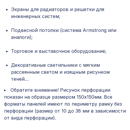
мм, МДФ
Экраны для радиаторов и решетки для
инженерных систем;
Натуральные обои Cosca Морено
1013 ₽
Банана, 0,91 x 5,5 м
Подвесной потолки (система Armstrong или
Перфорированная панель КВАДРО
7043 ₽
аналоги);
8-28, 2800х1250мм, ХДФ, венге
Торговое и выставочное оборудование;
Перфорированная панель ДАМАСКО,
2118 ₽
1400х780мм, ХДФ, ольха
Декоративные светильники с мягким
Перфорированная панель АБАКО,
2118 ₽
рассеянным светом и изящным рисунком
1400х780мм, ХДФ, бук
теней…
Какао интерно (3х3см), размер
899 ₽
Обратите внимание! Рисунок перфорации
плитки 42х42 см
показан на образце размером 150х150мм. Все
Натуральные обои Cosca Traditional
форматы панелей имеют по периметру рамку без
1157 ₽
Prints L5031, 0,91 x 5,5 м
перфорации (размер от 10 до 38 мм в зависимости
от вида перфорации).
Профиль кромочный, зеленый,
257 ₽
1850х30х7 мм