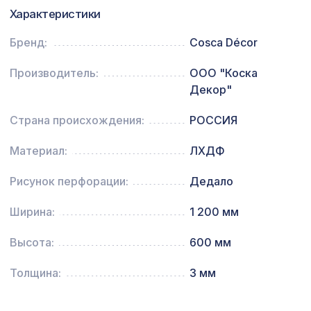
Характеристики
Натуральные обои Cosca Веллуто
1248 ₽
Соле, 0,91 x 5,5 м
Бренд:
Cosca Décor
Ремень для бруса/балки 90мм
832 ₽
Производитель:
ООО "Коска
(20х1000мм), медь
Декор"
Страна происхождения:
РОССИЯ
Материал:
ЛХДФ
Рисунок перфорации:
Дедало
Ширина:
1 200 мм
Высота:
600 мм
Толщина:
3 мм