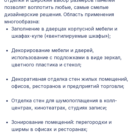
отделки и широкий выбор размеров панелей
505 ₽
120х75мм, красный сандал
позволят воплотить любые, самые смелые
дизайнерские решения. Область применения
Перфорированная панель ГОТИКА,
7043 ₽
многообразна:
2800х1250мм, ХДФ, бук
Заполнение в дверцах корпусной мебели и
Перфорированная панель АЖУР,
шкафах-купе («вентилируемые шкафы»);
2118 ₽
1400х780мм, ХДФ, белая
Декорирование мебели и дверей,
для балки 90х60мм дуб светлый ,
127 ₽
использование с подложками в виде зеркал,
консоль классика
цветного пластика и стекол;
Перфорированная панель
3507 ₽
РОМАНИКО, 2070х930мм, ХДФ,
Декоративная отделка стен жилых помещений,
белая
офисов, ресторанов и предприятий торговли;
Профиль-плинтус, натур, 1850х15х15
257 ₽
мм
Отделка стен для шумопоглащения в колл-
центрах, кинотеатрах, студиях записи;
Перфорированная панель АБАКО,
2118 ₽
1400х780мм, ХДФ, ольха
Зонирование помещений: перегородки и
Плинтус AP30 под покраску, белый,
ширмы в офисах и ресторанах;
1001 ₽
с пазом под 20 молдинг, 115x16x2400