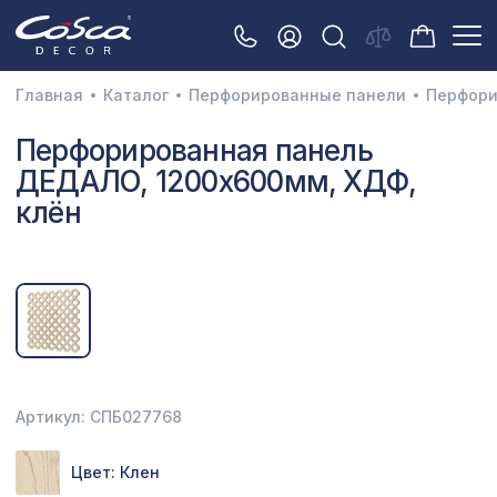
Главная
Каталог
Перфорированные панели
Перфори
3D орнамент
Перфорированная панель
ДЕДАЛО, 1200х600мм, ХДФ,
Акустические панели
клён
Декоративные балки и брус
Интерьерный МДФ
Межкомнатные арки
Натуральные покрытия
Перфорированные панели
Артикул: СПБ027768
Плинтусы
Цвет: Клен
Распродажа