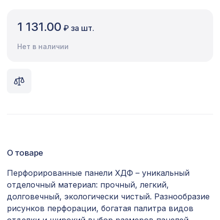
Сопутствующие товары
1 131.00
₽ за шт.
Цветной багет
Нет в наличии
Экополимер
Экраны для радиаторов
ПОПУЛЯРНЫЕ ТОВАРЫ
577 ₽
90х60мм венге, балка модерн 2,1м
О товаре
Экран для радиатора, МОДЕРН,
4074 ₽
короб 1200х600х200мм, перфорация
Перфорированные панели ХДФ – уникальный
ДАМАСКО, дуб
отделочный материал: прочный, легкий,
Карниз KX020, 20х20, 2000мм,
275 ₽
долговечный, экологически чистый. Разнообразие
Экополимер/38
рисунков перфорации, богатая палитра видов
Консоль для архитектурного бруса