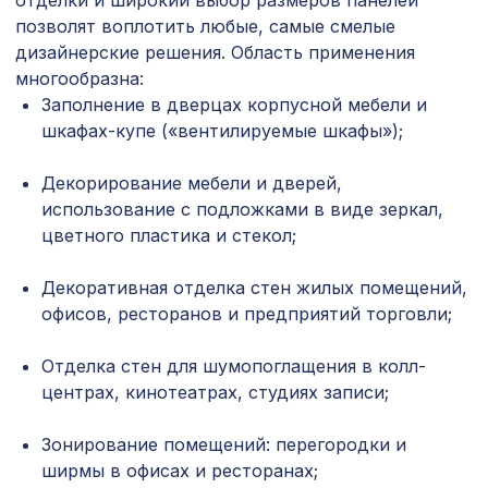
отделки и широкий выбор размеров панелей
Архитектурная доска, 135х30мм
2372 ₽
позволят воплотить любые, самые смелые
2,0м, африканский палисандр
дизайнерские решения. Область применения
Перфорированная панель ГОТИКА,
многообразна:
2380 ₽
2070х930мм, ХДФ, без отделки
Заполнение в дверцах корпусной мебели и
шкафах-купе («вентилируемые шкафы»);
Перфорированная панель КВАДРО
3507 ₽
8-28, 2070х930мм, ХДФ, ольха
Декорирование мебели и дверей,
Перфорированная панель ДЕДАЛО,
использование с подложками в виде зеркал,
5107 ₽
2790х1020мм, ХДФ, бук
цветного пластика и стекол;
Перфорированная панель ГОТИКА,
7043 ₽
2800х1250мм, ХДФ, клён
Декоративная отделка стен жилых помещений,
офисов, ресторанов и предприятий торговли;
Плинтус PX012, 99х15, 2000мм,
1004 ₽
Экополимер/18
Отделка стен для шумопоглащения в колл-
Натуральные обои Cosca Диско
центрах, кинотеатрах, студиях записи;
1242 ₽
Найт, 0,91 x 5,5 м
Зонирование помещений: перегородки и
Перфорированная панель АБАКО,
5107 ₽
ширмы в офисах и ресторанах;
2790х1020мм, ХДФ, белая