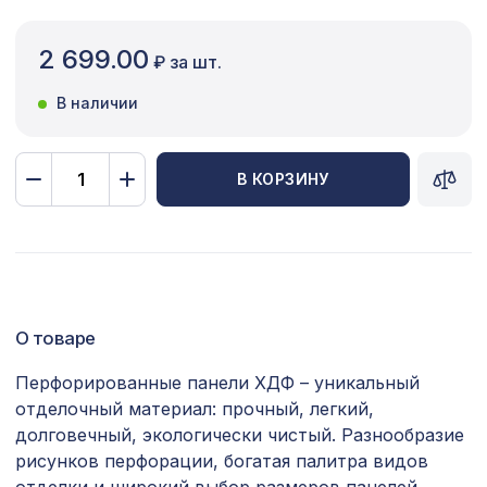
Сопутствующие товары
2 699.00
₽ за шт.
Цветной багет
В наличии
Экополимер
Экраны для радиаторов
В КОРЗИНУ
ПОПУЛЯРНЫЕ ТОВАРЫ
120х120мм орех медовый, балка
734 ₽
классика 2,1м
О товаре
Перфорированная панель РОМБО,
1141 ₽
1030х695мм, ХДФ, белая
Перфорированные панели ХДФ – уникальный
отделочный материал: прочный, легкий,
Перфорированная панель
3507 ₽
РОМАНИКО, 2070х930мм, ХДФ,
долговечный, экологически чистый. Разнообразие
венге
рисунков перфорации, богатая палитра видов