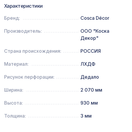
Перфорированная панель КВАДРО 8-
Характеристики
1141 ₽
28, 1030х695мм, ХДФ, бук
Бренд:
Cosca Décor
Карниз KX030, 30х20, 2000мм,
302 ₽
Экополимер/34
Производитель:
ООО "Коска
Декор"
Страна происхождения:
РОССИЯ
Материал:
ЛХДФ
Рисунок перфорации:
Дедало
Ширина:
2 070 мм
Высота:
930 мм
Толщина:
3 мм