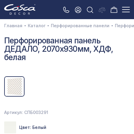
Главная
Каталог
Перфорированные панели
Перфори
3D орнамент
Перфорированная панель
ДЕДАЛО, 2070х930мм, ХДФ,
Акустические панели
белая
Декоративные балки и брус
Интерьерный МДФ
Межкомнатные арки
Натуральные покрытия
Перфорированные панели
Артикул: СПБ003291
Плинтусы
Цвет: Белый
Распродажа