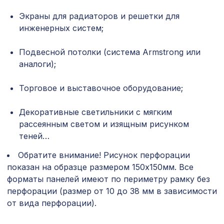
Перфорированная панель ГОТИКА,
Экраны для радиаторов и решетки для
1302 ₽
1200х600мм, ХДФ, без отделки
инженерных систем;
для балки 120х120мм венге, консоль
197 ₽
Подвесной потолки (система Armstrong или
рустик
аналоги);
Перфорированная панель
1302 ₽
ВЕРОНИКА, 1200х600мм, ХДФ, без
Торговое и выставочное оборудование;
отделки
Натуральные обои Cosca Таппо
Декоративные светильники с мягким
2047 ₽
Карбонеро, 0,91 x 5,5 м
рассеянным светом и изящным рисунком
теней…
Перфорированная панель КВАДРО 11-
578 ₽
45, 1030х695мм, ХДФ, клён
Обратите внимание! Рисунок перфорации
показан на образце размером 150х150мм. Все
Воск мягкий "Ясень шимо светлый" в
102 ₽
форматы панелей имеют по периметру рамку без
блистере
перфорации (размер от 10 до 38 мм в зависимости
от вида перфорации).
282 ₽
Консоль для балки 90х60мм, белый