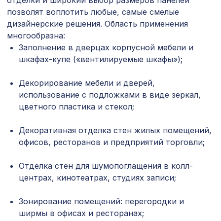
отделки и широкий выбор размеров панелей
1162 ₽
1000х680мм, ХДФ, без отделки
позволят воплотить любые, самые смелые
дизайнерские решения. Область применения
Натуральные обои Cosca Traditional
1157 ₽
Prints L5045, 0,91 x 5,5 м
многообразна:
Заполнение в дверцах корпусной мебели и
Перфорированная панель ДЕДАЛО,
4612 ₽
шкафах-купе («вентилируемые шкафы»);
2790х1020мм, ХДФ, без отделки
Декорирование мебели и дверей,
Натуральные обои Cosca Листья
3074 ₽
"Прима Ахумадо", 0,91 x 10 м
использование с подложками в виде зеркал,
цветного пластика и стекол;
Профиль кромочный, венге, 1850х30х7
257 ₽
мм
Декоративная отделка стен жилых помещений,
офисов, ресторанов и предприятий торговли;
Арабеско Виво, обои натуральные,
2097 ₽
10х0,91 м/6
Отделка стен для шумопоглащения в колл-
Плинтус AP29 под покраску, белый, с
центрах, кинотеатрах, студиях записи;
941 ₽
пазом под 20 молдинг, 102x16x2400
мм, МДФ
Зонирование помещений: перегородки и
Перфорированная панель
ширмы в офисах и ресторанах;
7043 ₽
ВЕРОНИКА, 2800х1250мм, ХДФ, клён