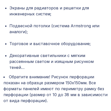
Экраны для радиаторов и решетки для
Перфорированная панель ГОТИКА,
878 ₽
1030х695мм, ХДФ, клён
инженерных систем;
Перфорированная панель АЖУР,
1221 ₽
Подвесной потолки (система Armstrong или
1000х680мм, ХДФ, венге
аналоги);
Перфорированная панель
1044 ₽
РОМАНИКО, 1200х600мм, ХДФ, клён
Торговое и выставочное оборудование;
Консоль для архитектурного бруса
837 ₽
Декоративные светильники с мягким
180х110мм, темная секвойя
рассеянным светом и изящным рисунком
теней…
Экран для радиатора, МОДЕРН,
1436 ₽
рамка 900х600мм, перфорация
Обратите внимание! Рисунок перфорации
РОМАНИКО, белый
показан на образце размером 150х150мм. Все
Перфорированная панель ГОТИКА,
7043 ₽
форматы панелей имеют по периметру рамку без
2800х1250мм, ХДФ, клён
перфорации (размер от 10 до 38 мм в зависимости
от вида перфорации).
Перфорированная потолочная плита
760 ₽
ЭЛЕНИКО, 595х595мм, ХДФ, ольха