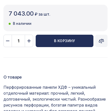
Сопутствующие товары
7 043.00
₽ за шт.
Цветной багет
В наличии
Экополимер
Экраны для радиаторов
В КОРЗИНУ
ПОПУЛЯРНЫЕ ТОВАРЫ
Консоль для архитектурного бруса
825 ₽
150х95мм, африканский палисандр
О товаре
Натуральные обои Cosca
1725 ₽
Самоцветный Оникс, 0,91 x 5,5 м
Перфорированные панели ХДФ – уникальный
отделочный материал: прочный, легкий,
Перфорированная панель ДЕДАЛО,
2118 ₽
1400х780мм, ХДФ, дуб сонома
долговечный, экологически чистый. Разнообразие
рисунков перфорации, богатая палитра видов
Перфорированная панель ВЕРОНИКА,