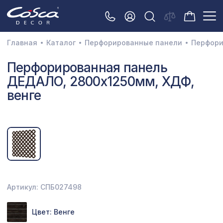
Главная
Каталог
Перфорированные панели
Перфори
3D орнамент
Перфорированная панель
ДЕДАЛО, 2800х1250мм, ХДФ,
Акустические панели
венге
Декоративные балки и брус
Интерьерный МДФ
Межкомнатные арки
Натуральные покрытия
Перфорированные панели
Артикул: СПБ027498
Плинтусы
Цвет: Венге
Распродажа