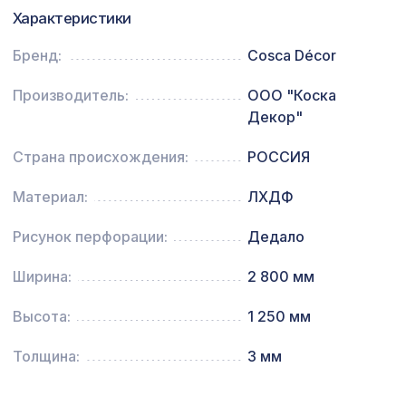
Экран для радиатора, МОДЕРН,
Характеристики
3742 ₽
короб 900х600х200мм, перфорация
ДЕДАЛО, венге
Бренд:
Cosca Décor
Натуральные обои Cosca Traditional
1273 ₽
Производитель:
ООО "Коска
Prints L5072, 0,91 x 6,2 м
Декор"
Страна происхождения:
РОССИЯ
Материал:
ЛХДФ
Рисунок перфорации:
Дедало
Ширина:
2 800 мм
Высота:
1 250 мм
Толщина:
3 мм