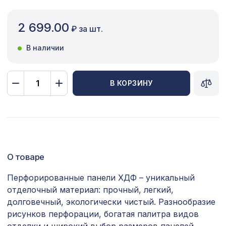
Сопутствующие товары
2 699.00
₽ за шт.
Цветной багет
В наличии
Экополимер
Экраны для радиаторов
В КОРЗИНУ
ПОПУЛЯРНЫЕ ТОВАРЫ
Перфорированная панель ИНДИЯ,
2118 ₽
1400х780мм, ХДФ, белая
О товаре
Воск мягкий "Серый светлый" в
102 ₽
блистере
Перфорированные панели ХДФ – уникальный
отделочный материал: прочный, легкий,
Перфорированная панель КВАДРО
1302 ₽
8-28, 1200х600мм, ХДФ, без отделки
долговечный, экологически чистый. Разнообразие
рисунков перфорации, богатая палитра видов
Перфорированная панель КВАДРО