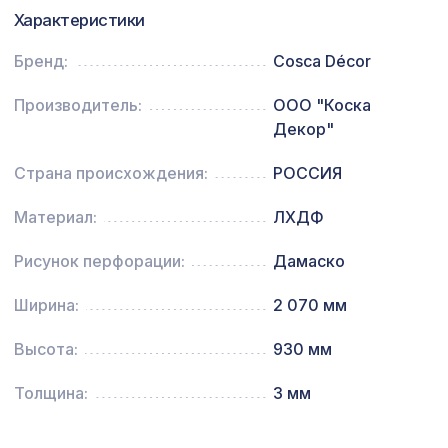
Перфорированная панель АБАКО,
5107 ₽
Характеристики
2790х1020мм, ХДФ, ольха
Бренд:
Cosca Décor
Перфорированная панель ГОТИКА,
2118 ₽
1400х780мм, ХДФ, бук
Производитель:
ООО "Коска
Декор"
Страна происхождения:
РОССИЯ
Материал:
ЛХДФ
Рисунок перфорации:
Дамаско
Ширина:
2 070 мм
Высота:
930 мм
Толщина:
3 мм