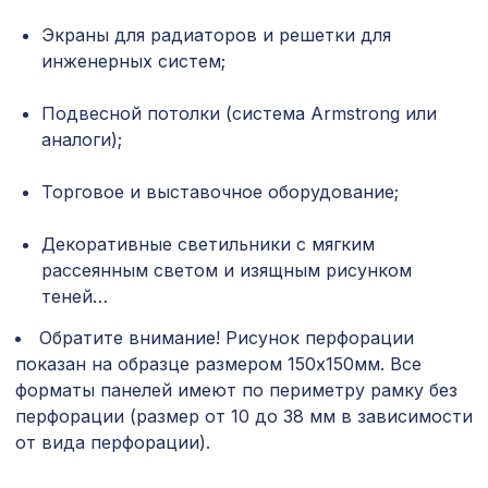
Экраны для радиаторов и решетки для
Перфорированная панель
7043 ₽
КРИСТАЛЛ, 2800х1250мм, ХДФ, клён
инженерных систем;
Перфорированная панель ИНДИЯ,
3507 ₽
Подвесной потолки (система Armstrong или
2070х930мм, ХДФ, венге
аналоги);
Натуральные обои Cosca Traditional
1803 ₽
Prints L5058, 0,91 x 6,2 м
Торговое и выставочное оборудование;
Перфорированная панель ВЕРОНИКА,
2118 ₽
Декоративные светильники с мягким
1400х780мм, ХДФ, белая
рассеянным светом и изящным рисунком
теней…
Воск мягкий "Клён мэдисон" в
102 ₽
блистере
Обратите внимание! Рисунок перфорации
показан на образце размером 150х150мм. Все
Перфорированная панель КВАДРО 8-
1141 ₽
28, 1030х695мм, ХДФ, белая
форматы панелей имеют по периметру рамку без
перфорации (размер от 10 до 38 мм в зависимости
Архитектурная доска, 135х30мм
2372 ₽
от вида перфорации).
2,0м, африканский палисандр