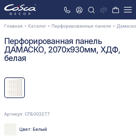
Главная
Каталог
Перфорированные панели
Дамаск
3D орнамент
Перфорированная панель
ДАМАСКО, 2070х930мм, ХДФ,
Акустические панели
белая
Декоративные балки и брус
Интерьерный МДФ
Межкомнатные арки
Натуральные покрытия
Перфорированные панели
Артикул: СПБ003277
Плинтусы
Цвет: Белый
Распродажа