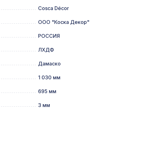
Cosca Décor
м,
ООО "Коска Декор"
1131 ₽
РОССИЯ
4141 ₽
ветлый
ЛХДФ
Дамаско
0мм,
1221 ₽
1 030 мм
695 мм
780мм,
2118 ₽
3 мм
899 ₽
х42 см