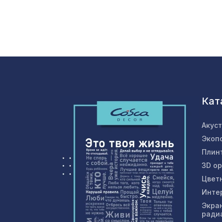
Кат
Акус
Экоп
Плин
3D о
Цвет
Инте
Экра
ради