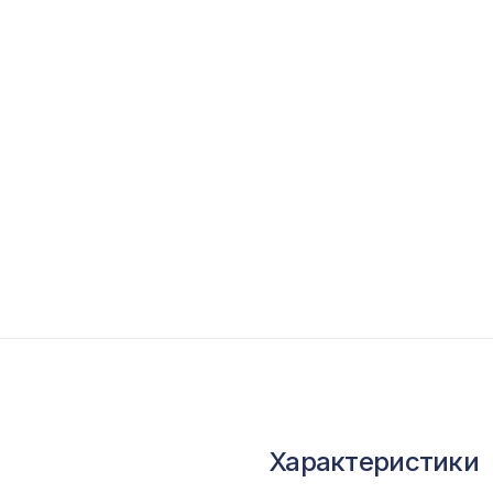
опутствующие товары
ветной багет
кополимер
краны для радиаторов
ОПУЛЯРНЫЕ ТОВАРЫ
Перфорированная потолочная плита ЭЛЕНИ
КОНТРАСТО, 595х595мм, ХДФ, венге
Перфорированная потолочная плита ДАМАС
КАРЕ, 595х595мм, ХДФ, бук
Характеристики
Перфорированная панель ДЕДАЛО, 2790х10