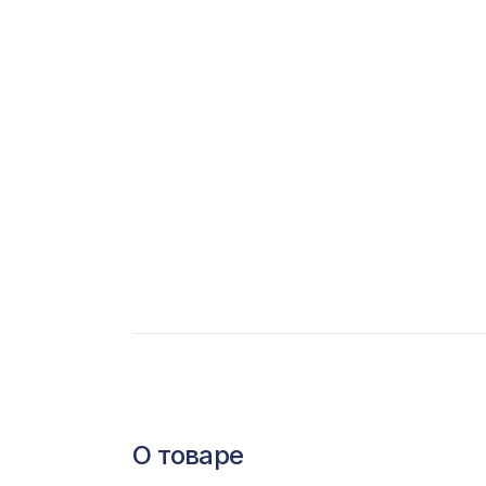
С
Ц
Э
Э
П
О товаре