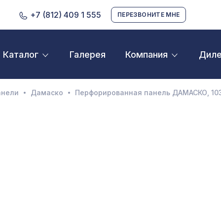
+7 (812) 409 1 555
ПЕРЕЗВОНИТЕ МНЕ
Галерея
Дил
Каталог
Компания
D орнамент
кустические панели
анели
Дамаско
Перфорированная панель ДАМАСКО, 103
екоративные балки и брус
нтерьерный МДФ
ежкомнатные арки
атуральные покрытия
ерфорированные панели
линтусы
аспродажа