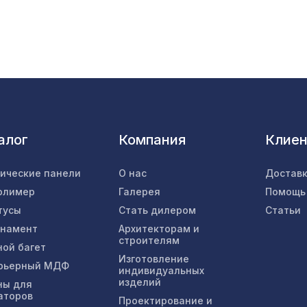
Архитектурный брус, 180х110мм 2,0м , бело
дерево
Экран для радиатора, FRESA, рамка 600х60
рисунок Цветы, дуб серый
алог
Компания
Клие
Перфорированная потолочная плита КВАДРО
МИРИАДЕ, 595х595мм, ХДФ, венге
тические панели
О нас
Доставк
олимер
Галерея
Помощь
Экран для радиатора, МОДЕРН, короб
тусы
Стать дилером
Статьи
1200х600х200мм, перфорация ДЕДАЛО, бе
рнамент
Архитекторам и
строителям
ной багет
Натуральные обои Cosca Арабеско Палацо, 0,
Изготовление
рьерный МДФ
индивидуальных
5,5 м
изделий
ны для
аторов
Проектирование и