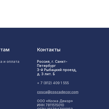
е
3726 ₽
0мм,
2552 ₽
нтам
Контакты
 8-28
760 ₽
а и оплата
Россия, г. Санкт-
Петербург
3-й Рыбацкий проезд,
д. 3 лит. Б
6638 ₽
лый
+ 7 (812) 409 1 555
91 x
cosca@coscadecor.com
1335 ₽
ООО «Коска Декор»
ИНН 7811515010