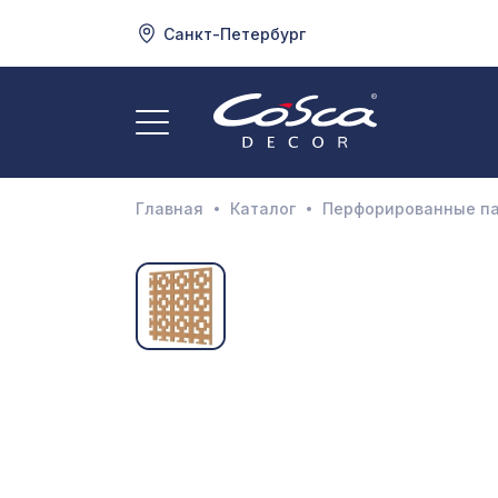
Санкт-Петербург
3
А
Главная
Каталог
Перфорированные п
Д
И
М
Н
П
П
Р