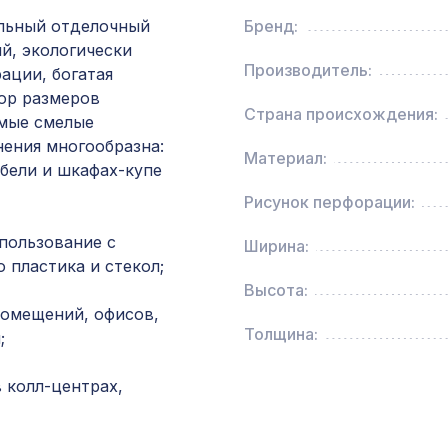
ХДФ, белая
льный отделочный
Бренд:
й, экологически
Перфорированная панель АБАКО, 1200х600м
Производитель:
ации, богатая
ХДФ, клён
ор размеров
Страна происхождения:
амые смелые
нения многообразна:
Декоративная балка, 150х120мм 2,0м, дуб с
Материал:
бели и шкафах-купе
Рисунок перфорации:
Перфорированная панель ГОТИКА, 1000х68
пользование с
Ширина:
ХДФ, бук
 пластика и стекол;
Высота:
Перфорированная панель ВЕРОНИКА, 1400х
помещений, офисов,
ХДФ, бук
Толщина:
;
 колл-центрах,
Эспрессо интерно (3х3см), размер плитки 42