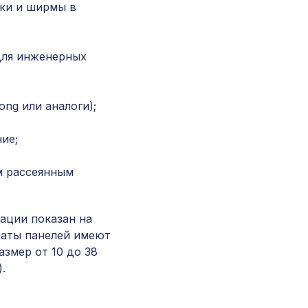
ки и ширмы в
Консоль для архитектурного бруса 135х85мм
африканский палисандр
для инженерных
Перфорированная панель ИНДИЯ, 2070х930
ХДФ, белая
ng или аналоги);
Перфорированная панель ДАМАСКО, 1030х6
ие;
ХДФ, дуб серый
м рассеянным
Экран для радиатора, МОДЕРН, короб
…
1200х600х200мм, перфорация ДАМАСКО, в
ации показан на
маты панелей имеют
Карниз KX010, 25х15, 2000мм, Экополимер/
азмер от 10 до 38
.
Перфорированная панель ДЕДАЛО, 1000х68
ХДФ, бук