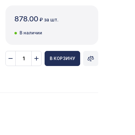
878.00
₽ за шт.
В наличии
В КОРЗИНУ
КО
760 ₽
КО
760 ₽
20мм,
5107 ₽