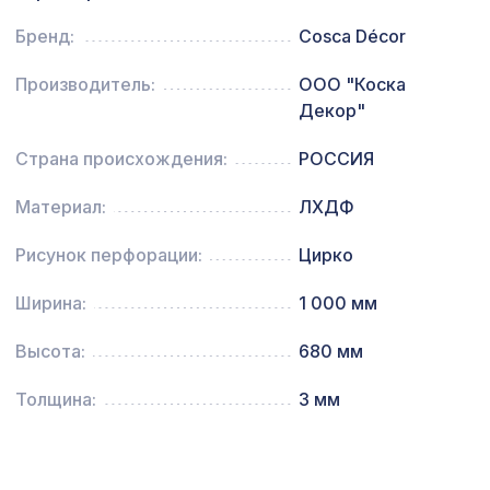
1901 ₽
28, 1400х780мм, ХДФ, без отделки
Бренд:
Cosca Décor
Натуральные обои Cosca Арабеско
1335 ₽
Производитель:
ООО "Коска
Нотте, 0,91 x 5,5 м
Декор"
Натуральные обои Cosca Traditional
1305 ₽
Prints L5067, 0,91 x 6,2 м
Страна происхождения:
РОССИЯ
Материал:
ЛХДФ
Рисунок перфорации:
Цирко
Ширина:
1 000 мм
Высота:
680 мм
Толщина:
3 мм