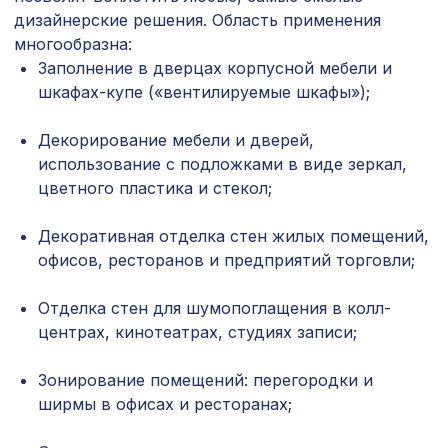
дизайнерские решения. Область применения
7803 ₽
АРКА КЛАССИКА, мелинга капучино
многообразна:
Заполнение в дверцах корпусной мебели и
Экран для радиатора, МОДЕРН,
шкафах-купе («вентилируемые шкафы»);
1653 ₽
рамка 900х600мм, перфорация
ГОТИКА, дуб серый
Декорирование мебели и дверей,
Перфорированная потолочная плита
использование с подложками в виде зеркал,
760 ₽
ДАМАСКО КАРЕ, 595х595мм, ХДФ,
венге
цветного пластика и стекол;
Перфорированная панель ДАМАСКО,
1221 ₽
Декоративная отделка стен жилых помещений,
1000х680мм, ХДФ, белая
офисов, ресторанов и предприятий торговли;
Декоративная балка, 150х120мм
2761 ₽
2,0м, дуб темный
Отделка стен для шумопоглащения в колл-
центрах, кинотеатрах, студиях записи;
Экран для радиатора, МАССИВ,
3439 ₽
рамка 900х600мм, рисунок
Диагональ, бук без отделки
Зонирование помещений: перегородки и
ширмы в офисах и ресторанах;
Перфорированная панель
1778 ₽
ВЕРОНИКА, 2070х930мм, ХДФ, ольха