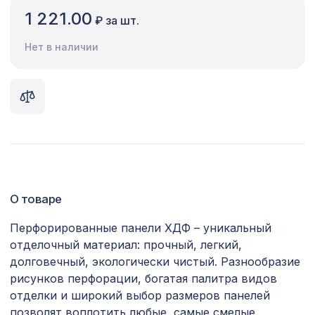
1 221.00
₽ за шт.
Сопутствующие товары
Нет в наличии
Цветной багет
Экополимер
Экраны для радиаторов
ПОПУЛЯРНЫЕ ТОВАРЫ
Экран для радиатора, МОДЕРН,
1436 ₽
рамка 900х600мм, перфорация
О товаре
РОМАНИКО, белый
Перфорированные панели ХДФ – уникальный
Экран для радиатора, МОДЕРН,
отделочный материал: прочный, легкий,
1436 ₽
рамка 900х600мм, перфорация
КВАДРО 10-20, венге
долговечный, экологически чистый. Разнообразие
рисунков перфорации, богатая палитра видов
Перфорированная панель КВАДРО
1162 ₽
отделки и широкий выбор размеров панелей
11-45, 1000х680мм, ХДФ, без отделки
позволят воплотить любые, самые смелые