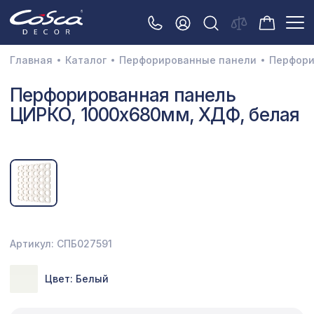
Главная
Каталог
Перфорированные панели
Перфори
3D орнамент
Перфорированная панель
ЦИРКО, 1000х680мм, ХДФ, белая
Акустические панели
Декоративные балки и брус
Интерьерный МДФ
Межкомнатные арки
Натуральные покрытия
Артикул: СПБ027591
Перфорированные панели
Цвет: Белый
Плинтусы
Распродажа