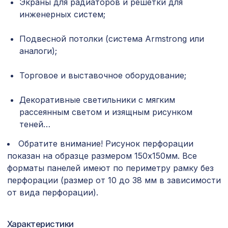
Экраны для радиаторов и решетки для
инженерных систем;
Консоль для балки 150х120мм, дуб
538 ₽
светлый
Подвесной потолки (система Armstrong или
Перфорированная панель РОМБО,
1141 ₽
аналоги);
1030х695мм, ХДФ, белая
Карниз KX019, 30х30, 2000мм,
Торговое и выставочное оборудование;
340 ₽
Экополимер/35
Декоративные светильники с мягким
Перфорированная панель КВАДРО 8-
1131 ₽
рассеянным светом и изящным рисунком
28, 1200х600мм, ХДФ, ольха
теней…
Перфорированная панель ВЕРОНИКА,
2118 ₽
1400х780мм, ХДФ, венге
Обратите внимание! Рисунок перфорации
показан на образце размером 150х150мм. Все
Экран для радиатора, FRESA, рамка
форматы панелей имеют по периметру рамку без
2552 ₽
600х600мм, рисунок Цветы, дуб
перфорации (размер от 10 до 38 мм в зависимости
серый
от вида перфорации).
Карниз KX020, 20х20, 2000мм,
275 ₽
Экополимер/38
Характеристики
Перфорированная панель КВАДРО 8-