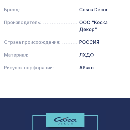
Натуральные обои Cosca Traditional
Бренд:
Cosca Décor
1803 ₽
Prints L5049, 0,91 x 6,2 м
Производитель:
ООО "Коска
Консоль для архитектурного бруса
592 ₽
Декор"
135х85мм, красный сандал
Страна происхождения:
РОССИЯ
Материал:
ЛХДФ
Рисунок перфорации:
Абако