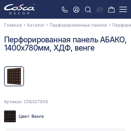
Главная
Каталог
Перфорированные панели
Перфори
3D орнамент
Перфорированная панель АБАКО,
1400х780мм, ХДФ, венге
Акустические панели
Декоративные балки и брус
Интерьерный МДФ
Межкомнатные арки
Натуральные покрытия
Артикул: СПБ027836
Перфорированные панели
Цвет: Венге
Плинтусы
Распродажа