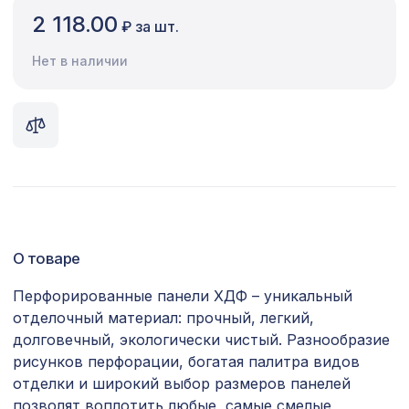
2 118.00
₽ за шт.
Сопутствующие товары
Нет в наличии
Цветной багет
Экополимер
Экраны для радиаторов
ПОПУЛЯРНЫЕ ТОВАРЫ
Натуральные обои Cosca
720 ₽
Милано-790, 0,91 x 5,5 м
О товаре
Перфорированная панель ДАМАСКО,
Перфорированные панели ХДФ – уникальный
5107 ₽
2790х1020мм, ХДФ, ольха
отделочный материал: прочный, легкий,
долговечный, экологически чистый. Разнообразие
Молдинг MX010, 55х25, 2000мм,
810 ₽
рисунков перфорации, богатая палитра видов
Экополимер/11
отделки и широкий выбор размеров панелей
Перфорированная панель КВАДРО
позволят воплотить любые, самые смелые