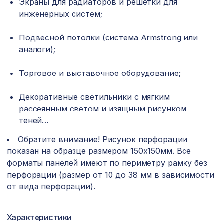
Экраны для радиаторов и решетки для
инженерных систем;
Перфорированная панель ВЕРОНИКА,
1221 ₽
1000х680мм, ХДФ, венге
Подвесной потолки (система Armstrong или
Перфорированная панель КВАДРО
7043 ₽
аналоги);
11-45, 2800х1250мм, ХДФ, бук
Торговое и выставочное оборудование;
Перфорированная панель КВАДРО 8-
1901 ₽
28, 1400х780мм, ХДФ, без отделки
Декоративные светильники с мягким
Экран для радиатора, FRESA, рамка
рассеянным светом и изящным рисунком
2870 ₽
900х600мм, рисунок Цветы, дуб
теней…
сонома
Экран для радиатора, МОДЕРН,
Обратите внимание! Рисунок перфорации
1692 ₽
рамка 1200х600мм, перфорация
показан на образце размером 150х150мм. Все
ДЕДАЛО, венге
форматы панелей имеют по периметру рамку без
перфорации (размер от 10 до 38 мм в зависимости
Перфорированная панель КВАДРО
1141 ₽
10-20, 1030х695мм, ХДФ, белая
от вида перфорации).
Натуральные обои Cosca
1484 ₽
Сальвадор, 0,91 x 10 м
Характеристики