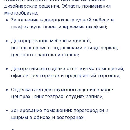
4612 ₽
8-28, 2790х1020мм, ХДФ, без
дизайнерские решения. Область применения
отделки
многообразна:
Перфорированная панель ДАМАСКО,
1044 ₽
Заполнение в дверцах корпусной мебели и
1200х600мм, ХДФ, бук
шкафах-купе («вентилируемые шкафы»);
Перфорированная панель ВЕРОНИКА,
1162 ₽
1000х680мм, ХДФ, без отделки
Декорирование мебели и дверей,
использование с подложками в виде зеркал,
Перфорированная панель КВАДРО
1357 ₽
цветного пластика и стекол;
10-20, 1200х600мм, ХДФ, венге
Декоративная отделка стен жилых помещений,
Перфорированная панель ВЕРОНИКА,
578 ₽
1030х695мм, ХДФ, дуб
офисов, ресторанов и предприятий торговли;
Натуральные обои Cosca Борнео, 0,91
946 ₽
Отделка стен для шумопоглащения в колл-
x 5,5 м
центрах, кинотеатрах, студиях записи;
Перфорированная панель
3507 ₽
ВЕРОНИКА, 2070х930мм, ХДФ, белая
Зонирование помещений: перегородки и
ширмы в офисах и ресторанах;
Натуральные обои Cosca Traditional
1305 ₽
Prints L5001, 0,91 x 5,5 м