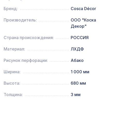
Натуральные обои Cosca Traditional
1305 ₽
Бренд:
Cosca Décor
Prints L5009, 0,91 x 6,2 м
Производитель:
ООО "Коска
Перфорированная панель ВЕРОНИКА,
578 ₽
1030х695мм, ХДФ, клён
Декор"
Страна происхождения:
РОССИЯ
Материал:
ЛХДФ
Рисунок перфорации:
Абако
Ширина:
1 000 мм
Высота:
680 мм
Толщина:
3 мм