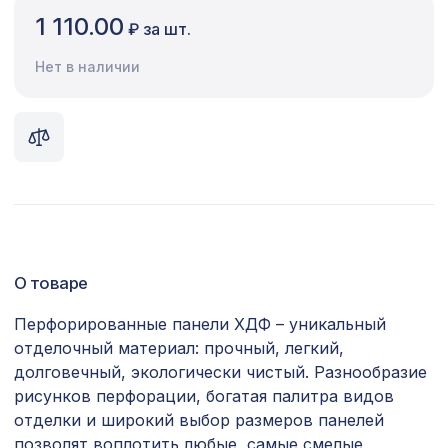
1 110.00
₽ за шт.
Сопутствующие товары
Нет в наличии
Цветной багет
Экополимер
Экраны для радиаторов
ПОПУЛЯРНЫЕ ТОВАРЫ
Воск мягкий в блистере, цв. 55 светлый
77 ₽
орех
О товаре
Молдинг MX011, 40х14, 2000мм,
Перфорированные панели ХДФ – уникальный
481 ₽
Экополимер/24
отделочный материал: прочный, легкий,
долговечный, экологически чистый. Разнообразие
6629 ₽
ПОРТАЛ КВАДРО, орех итальянский
рисунков перфорации, богатая палитра видов
отделки и широкий выбор размеров панелей
Перфорированная панель
7043 ₽
позволят воплотить любые, самые смелые