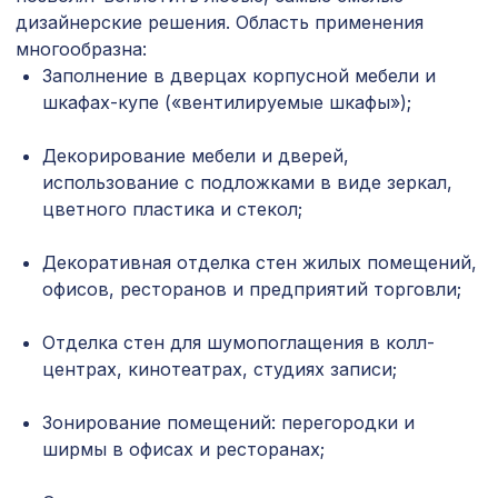
ДАМАСКО, 2800х1250мм, ХДФ, клён
дизайнерские решения. Область применения
Экран для радиатора, МОДЕРН,
многообразна:
1436 ₽
рамка 900х600мм, перфорация
Заполнение в дверцах корпусной мебели и
КВАДРО 10-20, венге
шкафах-купе («вентилируемые шкафы»);
Перфорированная потолочная плита
760 ₽
КВАДРО 8-28 МИРИАДЕ, 595х595мм,
Декорирование мебели и дверей,
ХДФ, ольха
использование с подложками в виде зеркал,
цветного пластика и стекол;
Натуральные обои Cosca Мунлайт,
1932 ₽
0,91 x 10 м
Декоративная отделка стен жилых помещений,
Консоль для архитектурного бруса
офисов, ресторанов и предприятий торговли;
505 ₽
120х75мм, темная секвойя
Отделка стен для шумопоглащения в колл-
Перфорированная потолочная плита
760 ₽
ДАМАСКО КОНТРАСТО, 595х595мм,
центрах, кинотеатрах, студиях записи;
ХДФ, белая
Зонирование помещений: перегородки и
Перфорированная панель ДЕДАЛО,
2118 ₽
1400х780мм, ХДФ, венге
ширмы в офисах и ресторанах;
Перфорированная панель КВАДРО