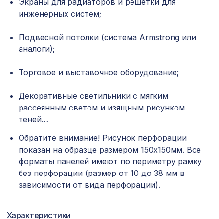
Экраны для радиаторов и решетки для
2118 ₽
10-20, 1400х780мм, ХДФ, ольха
инженерных систем;
Карниз KX023, 40х25, 2000мм,
300 ₽
Экополимер/27
Подвесной потолки (система Armstrong или
аналоги);
Перфорированная панель АБАКО,
3507 ₽
2070х930мм, ХДФ, венге
Торговое и выставочное оборудование;
Перфорированная панель
7043 ₽
ДАМАСКО, 2800х1250мм, ХДФ, бук
Декоративные светильники с мягким
рассеянным светом и изящным рисунком
Перфорированная панель
5107 ₽
теней…
ВЕРОНИКА, 2790х1020мм, ХДФ, ольха
Обратите внимание! Рисунок перфорации
Перфорированная панель
1073 ₽
показан на образце размером 150х150мм. Все
КРИСТАЛЛ, 1400х780мм, ХДФ, бук
форматы панелей имеют по периметру рамку
Перфорированная панель ДАМАСКО,
без перфорации (размер от 10 до 38 мм в
4612 ₽
2790х1020мм, ХДФ, без отделки
зависимости от вида перфорации).
Натуральные обои Cosca
720 ₽
Милано-311, 0,91 x 5,5 м
Характеристики