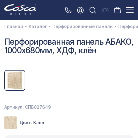
Главная
Каталог
Перфорированные панели
Перфори
3D орнамент
Перфорированная панель АБАКО,
1000х680мм, ХДФ, клён
Акустические панели
Декоративные балки и брус
Интерьерный МДФ
Межкомнатные арки
Натуральные покрытия
Артикул: СПБ027649
Перфорированные панели
Цвет: Клен
Плинтусы
Распродажа