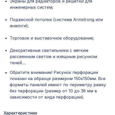
Экраны для радиаторов и решетки для
инженерных систем;
Перфорированная панель АЖУР,
1110 ₽
1000х680мм, ХДФ, клён
Подвесной потолки (система Armstrong или
Натуральные обои Cosca Traditional
аналоги);
1803 ₽
Prints L5082, 0,91 x 6,2 м
Торговое и выставочное оборудование;
Перфорированная панель АБАКО,
1141 ₽
1030х695мм, ХДФ, клён
Декоративные светильники с мягким
Декоративная доска, 200х30мм,
рассеянным светом и изящным рисунком
3238 ₽
2,0м, белый
теней…
Обратите внимание! Рисунок перфорации
481 ₽
Консоль для балки 120х120мм, венге
показан на образце размером 150х150мм. Все
форматы панелей имеют по периметру рамку
Плинтус AP77 под покраску, белый,
747 ₽
100x16x2400 мм, МДФ
без перфорации (размер от 10 до 38 мм в
зависимости от вида перфорации).
Перфорированная панель КВАДРО 8-
1131 ₽
28, 1200х600мм, ХДФ, ольха
Характеристики
Перфорированная панель ДЕДАЛО,