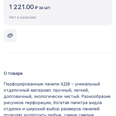
1 221.00
₽ за шт.
Сопутствующие товары
Нет в наличии
Цветной багет
Экополимер
Экраны для радиаторов
ПОПУЛЯРНЫЕ ТОВАРЫ
282 ₽
Консоль для балки 90х60мм, белый
О товаре
Консоль для архитектурного бруса
Перфорированные панели ХДФ – уникальный
505 ₽
120х75мм, белое дерево
отделочный материал: прочный, легкий,
долговечный, экологически чистый. Разнообразие
Консоль для балки 120х120мм, дуб
481 ₽
рисунков перфорации, богатая палитра видов
темный
отделки и широкий выбор размеров панелей
Консоль для балки 200х130мм,
позволят воплотить любые, самые смелые