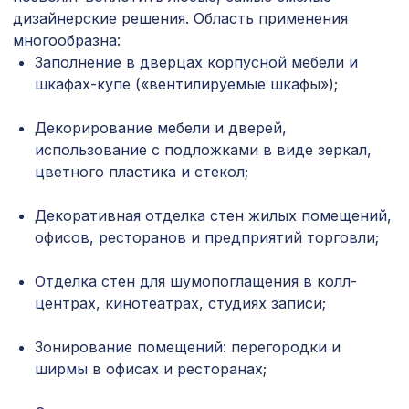
641 ₽
махагон
дизайнерские решения. Область применения
многообразна:
Перфорированная панель КВАДРО
7043 ₽
Заполнение в дверцах корпусной мебели и
11-45, 2800х1250мм, ХДФ, белая
шкафах-купе («вентилируемые шкафы»);
Экран для радиатора, МОДЕРН,
6638 ₽
короб 1200х600х200мм, перфорация
Декорирование мебели и дверей,
ДАМАСКО, венге
использование с подложками в виде зеркал,
Перфорированная панель ГОТИКА,
цветного пластика и стекол;
2380 ₽
2070х930мм, ХДФ, без отделки
Декоративная отделка стен жилых помещений,
Натуральные обои Cosca Traditional
1305 ₽
офисов, ресторанов и предприятий торговли;
Prints L5094, 0,91 x 6,2 м
Экран для радиатора, FRESA, рамка
Отделка стен для шумопоглащения в колл-
3157 ₽
1200х600мм, рисунок Цветы, белый
центрах, кинотеатрах, студиях записи;
Натуральные обои Cosca Папирус
1259 ₽
Зонирование помещений: перегородки и
Тигре, 0,91 x 5,5 м
ширмы в офисах и ресторанах;
для балки 150х120мм венге, консоль
228 ₽
рустик