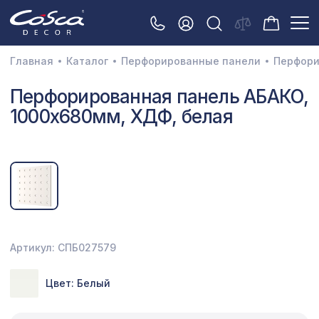
Главная
Каталог
Перфорированные панели
Перфори
3D орнамент
Перфорированная панель АБАКО,
1000х680мм, ХДФ, белая
Акустические панели
Декоративные балки и брус
Интерьерный МДФ
Межкомнатные арки
Натуральные покрытия
Артикул: СПБ027579
Перфорированные панели
Цвет: Белый
Плинтусы
Распродажа