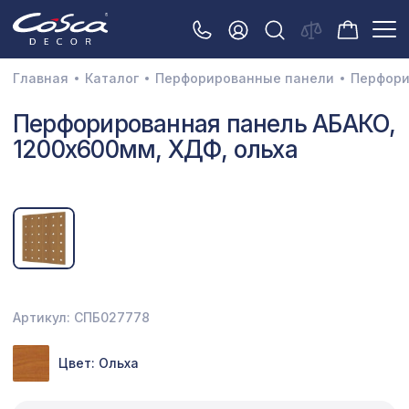
Главная
Каталог
Перфорированные панели
Перфори
3D орнамент
Перфорированная панель АБАКО,
1200х600мм, ХДФ, ольха
Акустические панели
Декоративные балки и брус
Интерьерный МДФ
Межкомнатные арки
Натуральные покрытия
Артикул: СПБ027778
Перфорированные панели
Цвет: Ольха
Плинтусы
Распродажа