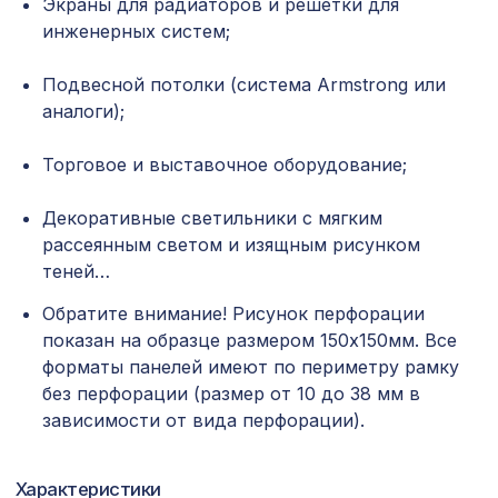
Экраны для радиаторов и решетки для
инженерных систем;
Перфорированная панель АЖУР,
578 ₽
1030х695мм, ХДФ, дуб
Подвесной потолки (система Armstrong или
Натуральные обои Cosca Лино
1007 ₽
аналоги);
Индиа, 0,91 x 5,5 м
Торговое и выставочное оборудование;
Натуральные обои Cosca Traditional
1600 ₽
Prints L5071, 0,91 x 5,5 м
Декоративные светильники с мягким
Перфорированная панель ДЕДАЛО,
1221 ₽
рассеянным светом и изящным рисунком
1000х680мм, ХДФ, белая
теней…
Натуральные обои Cosca Traditional
4763 ₽
Обратите внимание! Рисунок перфорации
Prints L5040, 0,91 x 6,2 м
показан на образце размером 150х150мм. Все
Перфорированная панель КВАДРО
форматы панелей имеют по периметру рамку
7043 ₽
10-20, 2800х1250мм, ХДФ, венге
без перфорации (размер от 10 до 38 мм в
зависимости от вида перфорации).
Перфорированная панель ДЕДАЛО,
2118 ₽
1400х780мм, ХДФ, венге
Характеристики
Натуральные обои Cosca Traditional