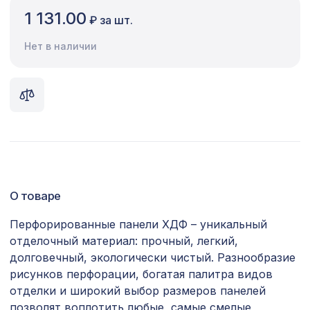
1 131.00
₽ за шт.
Сопутствующие товары
Нет в наличии
Цветной багет
Экополимер
Экраны для радиаторов
ПОПУЛЯРНЫЕ ТОВАРЫ
Перфорированная панель
1357 ₽
РОМАНИКО, 1200х600мм, ХДФ, белая
О товаре
Натуральные обои Cosca Мунлайт,
Перфорированные панели ХДФ – уникальный
867 ₽
0,91 x 5,5 м
отделочный материал: прочный, легкий,
долговечный, экологически чистый. Разнообразие
Перфорированная панель ГОТИКА,
5107 ₽
рисунков перфорации, богатая палитра видов
2790х1020мм, ХДФ, венге
отделки и широкий выбор размеров панелей
Натуральные обои Cosca Папирус
позволят воплотить любые, самые смелые