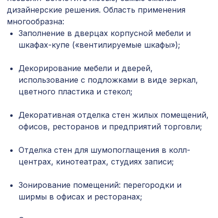
1259 ₽
Терре, 0,91 x 5,5 м
дизайнерские решения. Область применения
многообразна:
Перфорированная панель КРИСТАЛЛ,
878 ₽
Заполнение в дверцах корпусной мебели и
1030х695мм, ХДФ, белая
шкафах-купе («вентилируемые шкафы»);
Перфорированная потолочная плита
760 ₽
КВАДРО 8-28 МИРИАДЕ, 595х595мм,
Декорирование мебели и дверей,
ХДФ, венге
использование с подложками в виде зеркал,
Натуральные обои Cosca Traditional
цветного пластика и стекол;
1157 ₽
Prints L5061, 0,91 x 5,5 м
Декоративная отделка стен жилых помещений,
Ремень для бруса/балки 90мм
673 ₽
офисов, ресторанов и предприятий торговли;
(20х1000мм), золото
Архитектурный брус, 180х110мм 2,0м
Отделка стен для шумопоглащения в колл-
3068 ₽
, серый кипарис
центрах, кинотеатрах, студиях записи;
Перфорированная панель ГОТИКА,
5107 ₽
Зонирование помещений: перегородки и
2790х1020мм, ХДФ, белая
ширмы в офисах и ресторанах;
Рейка RX002, 30х20, 2000мм,
653 ₽
Экополимер/14