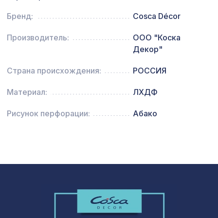
1305 ₽
Prints L5056, 0,91 x 6,2 м
Бренд:
Cosca Décor
Экран для радиатора, МОДЕРН,
1436 ₽
рамка 900х600мм, перфорация
Производитель:
ООО "Коска
СУСАННА, дуб сонома
Декор"
Страна происхождения:
РОССИЯ
Материал:
ЛХДФ
Рисунок перфорации:
Абако