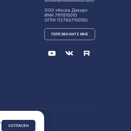
505 ₽
/17
ООО «Коска Декор»
ИНН 7811515010
ОГРН 1127847100150
7043 ₽
ПЕРЕЗВОНИТЕ МНЕ
ИКО
585 ₽
867 ₽
м
 8-28
760 ₽
мм,
 сайта
e
2118 ₽
СОГЛАСЕН