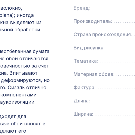
ХДФ, клён
 волокно,
Бренд:
olana); иногда
Экран для радиатора, FRESA, рамка 900х60
Производитель:
окна выделяют из
рисунок Цветы, белый
льной обработки
Страна происхождения:
Перфорированная потолочная плита РОМАН
Вид рисунка:
КАРЕ, 595х595мм, ХДФ, дуб
 неотбеленная бумага
кие обои отличаются
Тематика:
овечностью за счет
Перфорированная панель КВАДРО 11-45,
кна. Впитывают
Материал обоев:
1200х600мм, ХДФ, ольха
е деформируются, но
го. Сизаль отлично
Фактура:
Перфорированная потолочная плита РОМАН
 компонентами
КАРЕ, 595х595мм, ХДФ, ольха
Длина:
звукоизоляции.
Ширина:
дходят для
Профиль-плинтус, черепаха, 1850х15х15 мм
евые обои вносят в
делают его