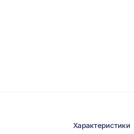
опутствующие товары
ветной багет
кополимер
краны для радиаторов
ОПУЛЯРНЫЕ ТОВАРЫ
Перфорированная панель ДЕДАЛО, 1200х60
ХДФ, венге
Перфорированная панель КВАДРО 11-45,
2800х1250мм, ХДФ, бук
Характеристики
Перфорированная панель ГОТИКА, 1000х68