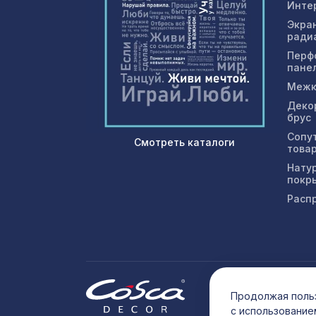
Инте
Экра
ради
Перф
пане
Межк
Деко
брус
Сопу
Смотреть каталоги
това
Нату
покр
Расп
© 202
Продолжая польз
с использование