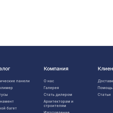
Молдинг MX014, 35х12, 2000мм, Экополимер
Консоль для архитектурного бруса 120х75мм
оливковое дерево
Перфорированная панель КВАДРО 11-45,
2800х1250мм, ХДФ, клён
Молдинг MX015, 40х6, 2000мм, Экополимер/
алог
Компания
Клие
Натуральные обои Cosca Traditional Prints L5
тические панели
О нас
Доставк
0,91 x 6,2 м
олимер
Галерея
Помощь
тусы
Стать дилером
Статьи
Перфорированная панель ВЕРОНИКА,
рнамент
Архитекторам и
1200х600мм, ХДФ, венге
строителям
ной багет
Изготовление