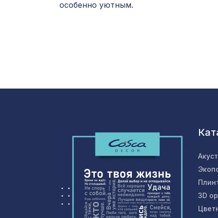
особенно уютным.
Кат
Акус
Экоп
Плин
3D о
Цвет