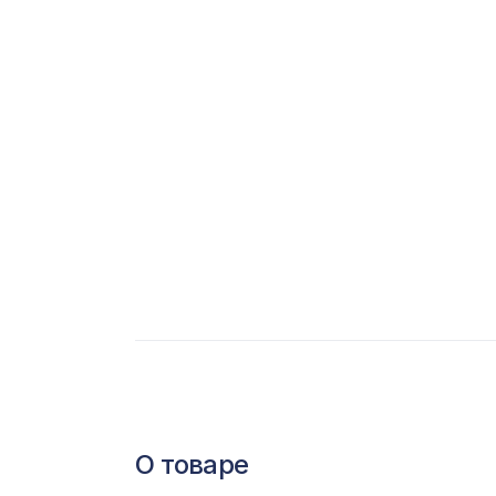
С
Ц
Э
Э
П
О товаре