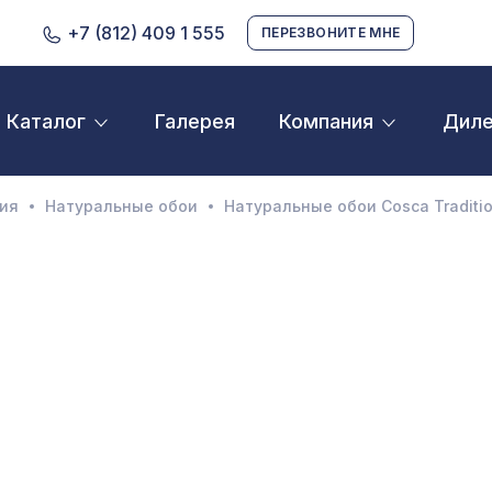
+7 (812) 409 1 555
ПЕРЕЗВОНИТЕ МНЕ
Галерея
Дил
Каталог
Компания
D орнамент
кустические панели
ия
Натуральные обои
Натуральные обои Cosca Traditiona
екоративные балки и брус
нтерьерный МДФ
ежкомнатные арки
атуральные покрытия
ерфорированные панели
линтусы
аспродажа