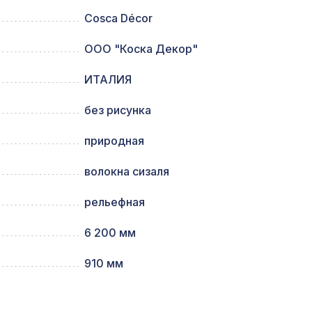
Cosca Décor
0мм,
ООО "Коска Декор"
2870 ₽
ИТАЛИЯ
ИКО
385 ₽
без рисунка
природная
1131 ₽
волокна сизаля
рельефная
ИКО
760 ₽
6 200 мм
910 мм
257 ₽