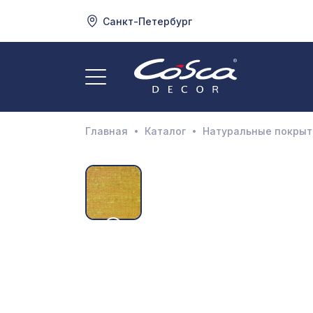
Санкт-Петербург
3
А
Главная
Каталог
Натуральные покрыт
Д
И
М
Н
П
П
Р