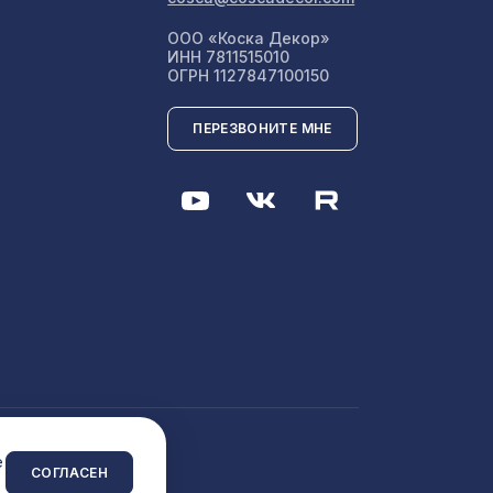
5107 ₽
ООО «Коска Декор»
ИНН 7811515010
ОГРН 1127847100150
127 ₽
ассика
ПЕРЕЗВОНИТЕ МНЕ
94,
1305 ₽
481 ₽
00мм,
1357 ₽
600мм,
1198 ₽
 сайта
e
СОГЛАСЕН