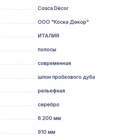
Cosca Décor
71,
ООО "Коска Декор"
1600 ₽
ИТАЛИЯ
3094 ₽
полосы
современная
127 ₽
модерн
шпон пробкового дуба
рельефная
1162 ₽
серебро
6 200 мм
вое
1607 ₽
910 мм