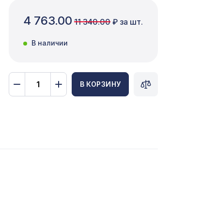
4 763.00
11 340.00
₽ за шт.
В наличии
В КОРЗИНУ
481 ₽
рины
1921 ₽
ая
2699 ₽