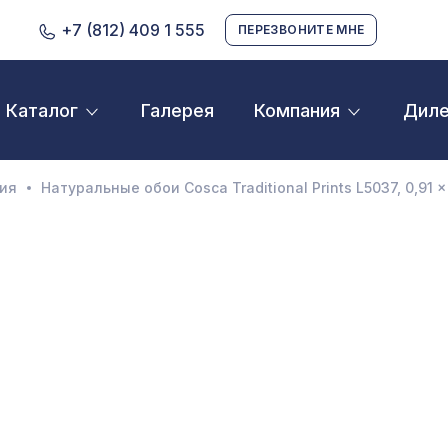
+7 (812) 409 1 555
ПЕРЕЗВОНИТЕ МНЕ
Галерея
Дил
Каталог
Компания
D орнамент
кустические панели
ия
Натуральные обои Cosca Traditional Prints L5037, 0,91 x
екоративные балки и брус
нтерьерный МДФ
ежкомнатные арки
атуральные покрытия
ерфорированные панели
линтусы
аспродажа