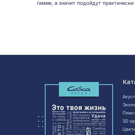
гамме, а значит подойдут практически
Кат
Акус
Экоп
Плин
3D о
Цвет