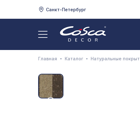
Санкт-Петербург
3
А
Главная
Каталог
Натуральные покрыт
Д
И
М
Н
П
П
Р