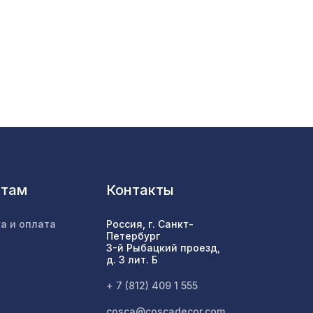
70 ₽
5107 ₽
878 ₽
нтам
Контакты
0мм,
1110 ₽
а и оплата
Россия, г. Санкт-
Петербург
80мм,
3-й Рыбацкий проезд,
1629 ₽
д. 3 лит. Б
+ 7 (812) 409 1 555
cosca@coscadecor.com