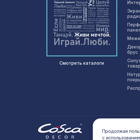
Инте
Экра
ради
Перф
пане
Межк
Деко
брус
Сопу
Смотреть каталоги
това
Нату
покр
Расп
© 202
Продолжая польз
с использование