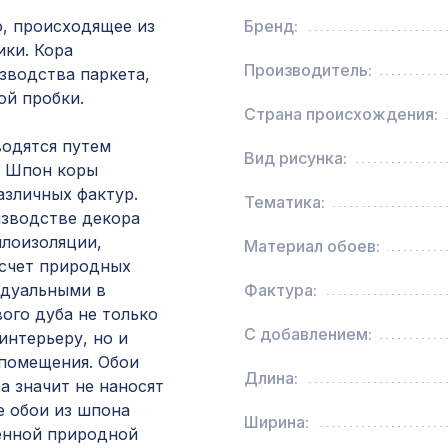
2070х930мм, ХДФ, белая
, происходящее из
Бренд:
ки. Кора
Натуральные обои Cosca Traditional Prints L50
Производитель:
зводства паркета,
0,91 x 5,5 м
ой пробки.
Страна происхождения:
водятся путем
Перфорированная панель РОМАНИКО,
Вид рисунка:
2070х930мм, ХДФ, без отделки
. Шпон коры
азличных фактур.
Тематика:
изводстве декора
для балки 90х60мм орех медовый, консоль 
плоизоляции,
Материал обоев:
 счет природных
идуальными в
Фактура:
Перфорированная панель КВАДРО 11-45,
ого дуба не только
1000х680мм, ХДФ, без отделки
С добавлением:
интерьеру, но и
помещения. Обои
Длина:
а значит не наносят
Архитектурная доска, 90х30мм 2,0м, шелко
 обои из шпона
дерево
Ширина:
енной природной