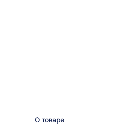
С
Ц
Э
Э
П
О товаре