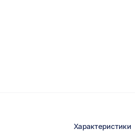
опутствующие товары
ветной багет
кополимер
краны для радиаторов
ОПУЛЯРНЫЕ ТОВАРЫ
Консоль для балки 120х120мм, махагон
УНИВЕРСАЛЬНЫЙ НАБОР для увеличения ши
арок КЛАССИКА, ПОРТУ, АРИА, мелинга бел
Характеристики
Перфорированная панель ДАМАСКО,