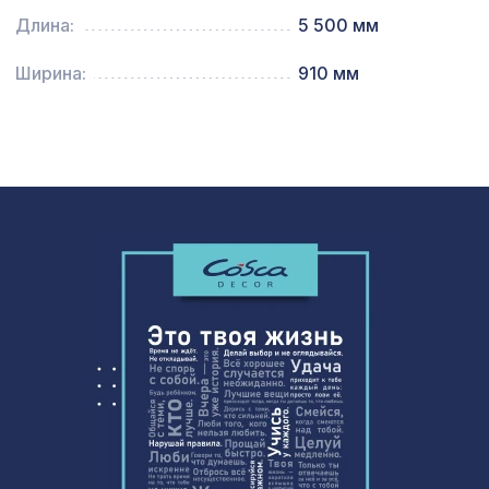
Длина:
5 500 мм
Экран для радиатора, МОДЕРН,
882 ₽
рамка 900х600мм, перфорация
Ширина:
910 мм
РОМАНИКО, венге
Натуральные обои Cosca Папирус
1259 ₽
Руж, 0,91 x 5,5 м