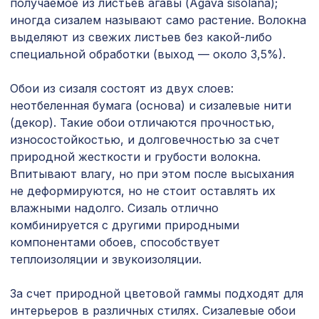
получаемое из листьев агавы (Agava sisolana);
Перфорированная панель ГОТИКА,
6344 ₽
иногда сизалем называют само растение. Волокна
2800х1250мм, ХДФ, без отделки
выделяют из свежих листьев без какой-либо
специальной обработки (выход — около 3,5%).
6629 ₽
ПОРТАЛ КВАДРО, венге
Обои из сизаля состоят из двух слоев:
Натуральные обои Cosca Traditional
4763 ₽
неотбеленная бумага (основа) и сизалевые нити
Prints L5037, 0,91 x 6,2 м
(декор). Такие обои отличаются прочностью,
Перфорированная потолочная плита
износостойкостью, и долговечностью за счет
385 ₽
РОМАНИКО КАРЕ, 595х595мм, ХДФ,
природной жесткости и грубости волокна.
дуб
Впитывают влагу, но при этом после высыхания
не деформируются, но не стоит оставлять их
Перфорированная панель КВАДРО
2118 ₽
11-45, 1400х780мм, ХДФ, белая
влажными надолго. Сизаль отлично
комбинируется с другими природными
Перфорированная панель АБАКО,
6344 ₽
компонентами обоев, способствует
2800х1250мм, ХДФ, без отделки
теплоизоляции и звукоизоляции.
Консоль для балки 200х130мм, дуб
641 ₽
светлый
За счет природной цветовой гаммы подходят для
интерьеров в различных стилях. Сизалевые обои