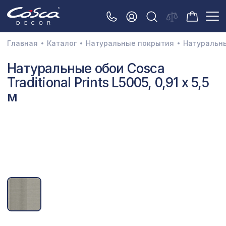
Главная
Каталог
Натуральные покрытия
Натуральн
3D орнамент
Натуральные обои Cosca
Traditional Prints L5005, 0,91 x 5,5
Акустические панели
м
Декоративные балки и брус
Интерьерный МДФ
Межкомнатные арки
Натуральные покрытия
Перфорированные панели
Плинтусы
Распродажа