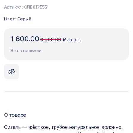
Артикул: СПБ017555
Сопутствующие товары
Цвет: Серый
Цветной багет
Экополимер
1 600.00
3 808.00
₽ за шт.
Экраны для радиаторов
Нет в наличии
ПОПУЛЯРНЫЕ ТОВАРЫ
Экран для радиатора, МАССИВ,
3439 ₽
рамка 900х600мм, рисунок
Диагональ, бук без отделки
Перфорированная панель ГОТИКА,
2118 ₽
1400х780мм, ХДФ, венге
О товаре
Экран для радиатора, МОДЕРН,
6638 ₽
короб 1200х600х200мм, перфорация
Сизаль — жёсткое, грубое натуральное волокно,
ДАМАСКО, венге