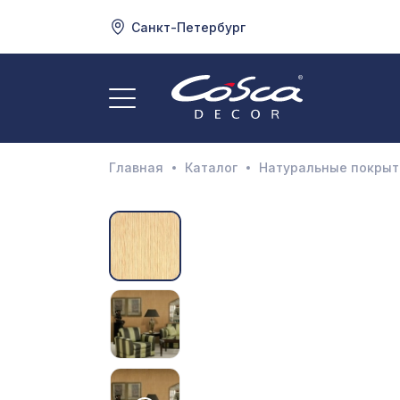
Санкт-Петербург
3
А
Главная
Каталог
Натуральные покрыт
Д
И
М
Н
П
П
Р