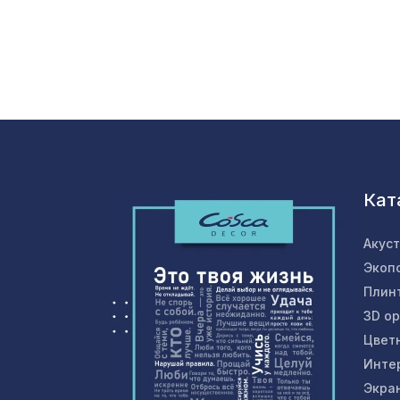
Кат
Акус
Экоп
Плин
3D о
Цвет
Инте
Экра