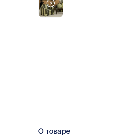
С
Ц
Э
Э
П
О товаре