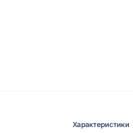
опутствующие товары
ветной багет
кополимер
краны для радиаторов
ОПУЛЯРНЫЕ ТОВАРЫ
Натуральные обои Cosca Traditional Prints L50
0,91 x 5,5 м
Перфорированная панель КВАДРО 11-45,
1000х680мм, ХДФ, клён
Характеристики
Консоль для архитектурного бруса 90х55мм,