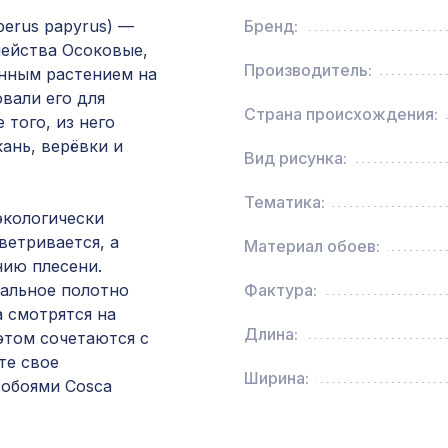
красный сандал
perus papyrus) —
Бренд:
мейства Осоковые,
Производитель:
онным растением на
Консоль для балки 200х130мм, белый
овали его для
Страна происхождения:
 того, из него
кань, верёвки и
Перфорированная панель ИНДИЯ, 1000х680
Вид рисунка:
ХДФ, венге
Тематика:
экологически
УНИВЕРСАЛЬНЫЙ НАБОР для увеличения ши
ветривается, а
Материал обоев:
арок КЛАССИКА, ПОРТУ, АРИА, мелинга оре
нию плесени.
нальное полотно
Фактура:
Молдинг MX014, 35х12, 2000мм, Экополимер
а смотрятся на
Длина:
этом сочетаются с
те свое
Перфорированная панель АБАКО, 1030х695м
Ширина:
 обоями Cosca
ХДФ, клён