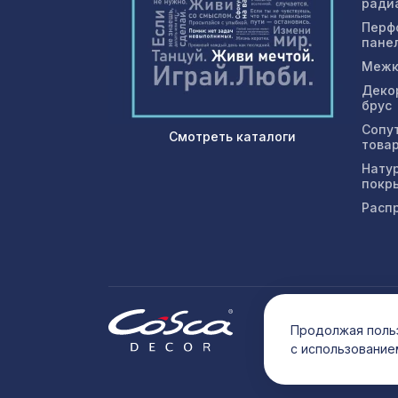
ради
Перф
пане
Межк
Деко
брус
Сопу
Смотреть каталоги
това
Нату
покр
Расп
© 202
Продолжая польз
с использование