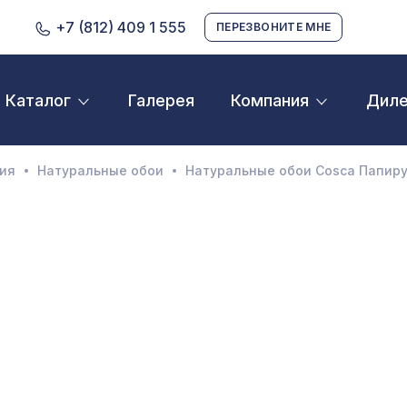
+7 (812) 409 1 555
ПЕРЕЗВОНИТЕ МНЕ
Галерея
Дил
Каталог
Компания
D орнамент
кустические панели
ия
Натуральные обои
Натуральные обои Cosca Папирус 
екоративные балки и брус
нтерьерный МДФ
ежкомнатные арки
атуральные покрытия
ерфорированные панели
линтусы
аспродажа