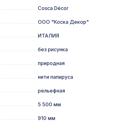
Cosca Décor
ООО "Коска Декор"
641 ₽
ИТАЛИЯ
мм,
1221 ₽
без рисунка
природная
рины
1921 ₽
нити папируса
х
рельефная
340 ₽
/26
5 500 мм
м,
910 мм
1141 ₽