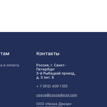
1110 ₽
мм,
3507 ₽
7043 ₽
нтам
Контакты
е",
1429 ₽
а и оплата
Россия, г. Санкт-
Петербург
3-й Рыбацкий проезд,
д. 3 лит. Б
КО
760 ₽
+ 7 (812) 409 1 555
cosca@coscadecor.com
1778 ₽
ООО «Коска Декор»