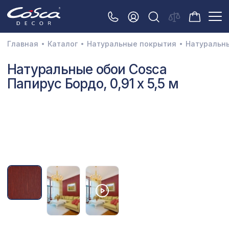
Главная
Каталог
Натуральные покрытия
Натуральн
3D орнамент
Натуральные обои Cosca
Папирус Бордо, 0,91 x 5,5 м
Акустические панели
Декоративные балки и брус
Интерьерный МДФ
Межкомнатные арки
Натуральные покрытия
Перфорированные панели
Плинтусы
Распродажа