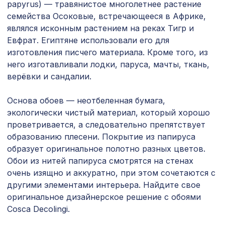
11-45, 1200х600мм, ХДФ, бук
papyrus) — травянистое многолетнее растение
семейства Осоковые, встречающееся в Африке,
Перфорированная панель ДЕДАЛО,
7043 ₽
являлся исконным растением на реках Тигр и
2800х1250мм, ХДФ, бук
Евфрат. Египтяне использовали его для
изготовления писчего материала. Кроме того, из
для балки 200х130мм дуб темный,
274 ₽
консоль классика
него изготавливали лодки, паруса, мачты, ткань,
верёвки и сандалии.
Перфорированная панель ДЕДАЛО,
1221 ₽
1000х680мм, ХДФ, бук
Основа обоев — неотбеленная бумага,
экологически чистый материал, который хорошо
для балки 190х170мм (200х130мм)
288 ₽
дуб светлый, консоль (импорт)
проветривается, а следовательно препятствует
образованию плесени. Покрытие из папируса
Натуральные обои Cosca
1484 ₽
образует оригинальное полотно разных цветов.
Сальвадор, 0,91 x 10 м
Обои из нитей папируса смотрятся на стенах
очень изящно и аккуратно, при этом сочетаются с
Перфорированная панель ГОТИКА,
1044 ₽
1200х600мм, ХДФ, белая
другими элементами интерьера. Найдите свое
оригинальное дизайнерское решение с обоями
Перфорированная потолочная плита
Cosca Decolingi.
760 ₽
КВАДРО 8-28 СКАЧЧО, 595х595мм,
ХДФ, белая