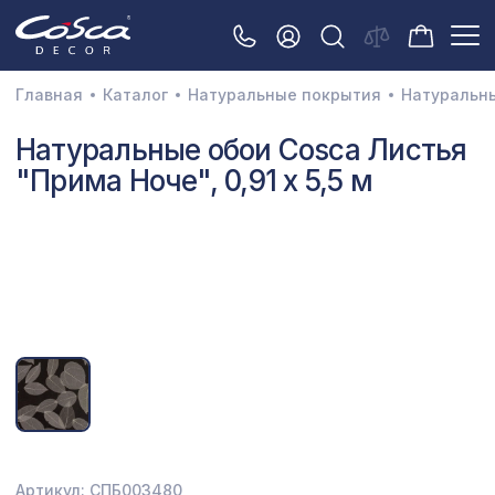
Главная
Каталог
Натуральные покрытия
Натуральн
3D орнамент
Натуральные обои Cosca Листья
"Прима Ноче", 0,91 x 5,5 м
Акустические панели
Декоративные балки и брус
Интерьерный МДФ
Межкомнатные арки
Натуральные покрытия
Перфорированные панели
Плинтусы
Распродажа
Артикул: СПБ003480