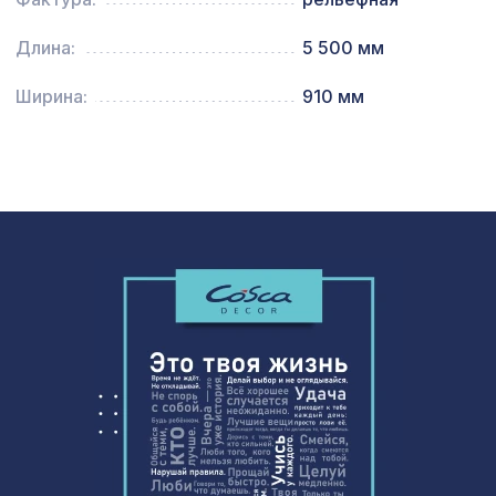
Архитектурная доска, 135х30мм
2372 ₽
Длина:
5 500 мм
2,0м, африканский палисандр
Ширина:
910 мм
Молдинг MX003, 19х8, 2000мм,
200 ₽
Экополимер/72