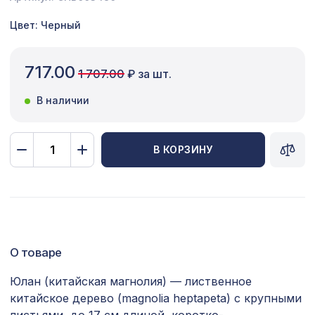
Сопутствующие товары
Цвет: Черный
Цветной багет
717.00
1 707.00
₽ за шт.
Экополимер
В наличии
Экраны для радиаторов
ПОПУЛЯРНЫЕ ТОВАРЫ
В КОРЗИНУ
для балки 90х60мм без отделки,
127 ₽
консоль классика
Экран для радиатора, FRESA, рамка
3157 ₽
1200х600мм, рисунок Цветы, белый
О товаре
Перфорированная панель
1221 ₽
КРИСТАЛЛ, 1000х680мм, ХДФ, бук
Юлан (китайская магнолия) — лиственное
китайское дерево (magnolia heptapeta) с крупными
Перфорированная панель