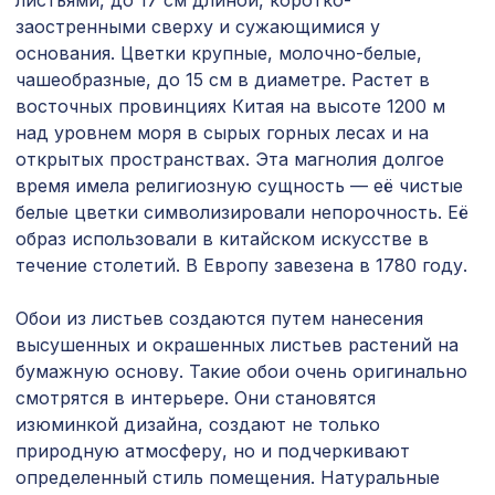
листьями, до 17 см длиной, коротко-
3507 ₽
ВЕРОНИКА, 2070х930мм, ХДФ, белая
заостренными сверху и сужающимися у
основания. Цветки крупные, молочно-белые,
Натуральные обои Cosca Traditional
4763 ₽
Prints L5051, 0,91 x 6,2 м
чашеобразные, до 15 см в диаметре. Растет в
восточных провинциях Китая на высоте 1200 м
Натуральные обои Cosca Дели, 0,91 x
802 ₽
над уровнем моря в сырых горных лесах и на
5,5 м
открытых пространствах. Эта магнолия долгое
время имела религиозную сущность — её чистые
Перфорированная панель
5107 ₽
РОМАНИКО, 2790х1020мм, ХДФ, клён
белые цветки символизировали непорочность. Её
образ использовали в китайском искусстве в
Экран для радиатора, МОДЕРН,
течение столетий. В Европу завезена в 1780 году.
882 ₽
рамка 900х600мм, перфорация
РОМАНИКО, венге
Обои из листьев создаются путем нанесения
Перфорированная панель КВАДРО
высушенных и окрашенных листьев растений на
5107 ₽
8-28, 2790х1020мм, ХДФ, венге
бумажную основу. Такие обои очень оригинально
смотрятся в интерьере. Они становятся
1600 ₽
Арт.L5033, обои,5,5x0,91 м/12
изюминкой дизайна, создают не только
природную атмосферу, но и подчеркивают
Натуральные обои Cosca Traditional
определенный стиль помещения. Натуральные
4763 ₽
Prints L5065, 0,91 x 6,2 м