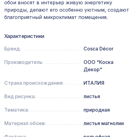
обои вносят в интерьер живую энергетику
природы, делают его особенно уютным, создают
Перфорированная потолочная плита
385 ₽
РОМАНИКО КАРЕ, 595х595мм, ХДФ,
благоприятный микроклимат помещения.
дуб
Перфорированная панель ДАМАСКО,
1110 ₽
Характеристики
1000х680мм, ХДФ, клён
Бренд:
Cosca Décor
Перфорированная потолочная плита
760 ₽
КВАДРО 8-28 СКАЧЧО, 595х595мм,
Производитель:
ООО "Коска
ХДФ, белая
Декор"
Экран для радиатора, FRESA, рамка
2870 ₽
900х600мм, рисунок Мишки, белый
Страна происхождения:
ИТАЛИЯ
Перфорированная панель ВЕРОНИКА,
1131 ₽
Вид рисунка:
листья
1200х600мм, ХДФ, ольха
Тематика:
природная
Натуральные обои Cosca Камерун,
1527 ₽
0,91 x 10 м
Материал обоев:
листья магнолии
Декоративная балка, 200х130мм
4763 ₽
2,0м, дуб состаренный
Фактура:
рельефная