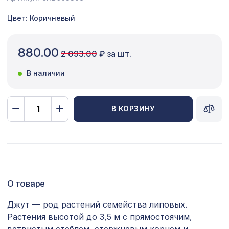
Сопутствующие товары
Цвет: Коричневый
Цветной багет
880.00
2 093.00
₽ за шт.
Экополимер
В наличии
Экраны для радиаторов
ПОПУЛЯРНЫЕ ТОВАРЫ
В КОРЗИНУ
Перфорированная панель
2347 ₽
ВЕРОНИКА, 2070х930мм, ХДФ, бук
Перфорированная панель КВАДРО 11-
1110 ₽
45, 1000х680мм, ХДФ, ольха
О товаре
Ремень для бруса/балки 90мм
832 ₽
(20х1000мм), серебро
Джут — род растений семейства липовых.
Растения высотой до 3,5 м с прямостоячим,