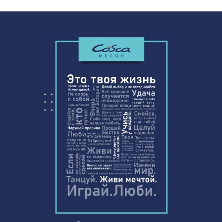
Перфорированная панель КВАДРО
7043 ₽
10-20, 2800х1250мм, ХДФ, ольха
Натуральные обои Cosca Traditional
1803 ₽
Prints L5038, 0,91 x 6,2 м