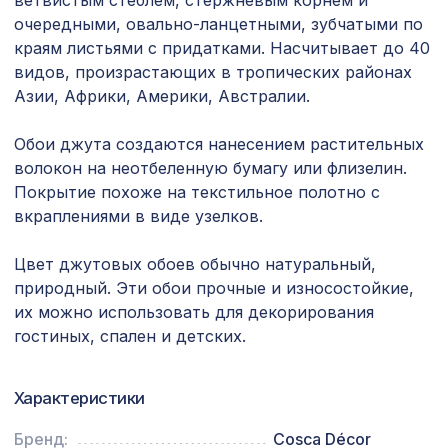
ветвистым стеблем, стержневым корнем и
70 ₽
Пирамида для угла,40х40х11 мм
очередными, овально-ланцетными, зубчатыми по
краям листьями с придатками. Насчитывает до 40
Перфорированная панель КВАДРО
5107 ₽
10-20, 2790х1020мм, ХДФ, клён
видов, произрастающих в тропических районах
Азии, Африки, Америки, Австралии.
Плинтус PX012, 99х15, 2000мм,
1004 ₽
Экополимер/18
Обои джута создаются нанесением растительных
Карниз KX007, 70х42, 2000мм,
волокон на неотбеленную бумагу или флизелин.
1010 ₽
Экополимер/9
Покрытие похоже на текстильное полотно с
вкраплениями в виде узелков.
Перфорированная панель АБАКО,
3507 ₽
2070х930мм, ХДФ, клён
Цвет джутовых обоев обычно натуральный,
Натуральные обои Cosca Traditional
4765 ₽
природный. Эти обои прочные и износостойкие,
Prints L5043, 0,91 x 6,2 м
их можно использовать для декорирования
гостиных, спален и детских.
Перфорированная панель
7043 ₽
ВЕРОНИКА, 2800х1250мм, ХДФ,
венге
Характеристики
Натуральные обои Cosca Арабеско
1335 ₽
Фьоре, 0,91 x 5,5 м
Бренд:
Cosca Décor