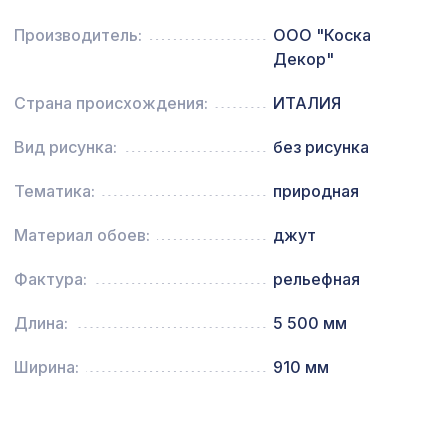
Экран для радиатора, МОДЕРН,
Производитель:
ООО "Коска
1692 ₽
рамка 1200х600мм, перфорация
Декор"
ДАМАСКО, венге
Перфорированная панель КВАДРО
Страна происхождения:
ИТАЛИЯ
3507 ₽
8-28, 2070х930мм, ХДФ, клён
Вид рисунка:
без рисунка
Перфорированная панель РОМБО,
1141 ₽
1030х695мм, ХДФ, бук
Тематика:
природная
Натуральные обои Cosca Диско
1242 ₽
Материал обоев:
джут
Найт, 0,91 x 5,5 м
для балки 90х60мм дуб светлый ,
Фактура:
рельефная
127 ₽
консоль классика
Длина:
5 500 мм
Натуральные обои Cosca Traditional
1600 ₽
Prints L5030, 0,91 x 5,5 м
Ширина:
910 мм
Перфорированная панель
1357 ₽
РОМАНИКО, 1200х600мм, ХДФ, венге