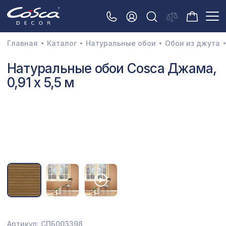
Главная
Каталог
Натуральные обои
Обои из джута
3D орнамент
Натуральные обои Cosca Джама,
0,91 x 5,5 м
Акустические панели
Декоративные балки и брус
Интерьерный МДФ
Межкомнатные арки
Натуральные покрытия
Перфорированные панели
Плинтусы
Распродажа
Артикул: СПБ003398