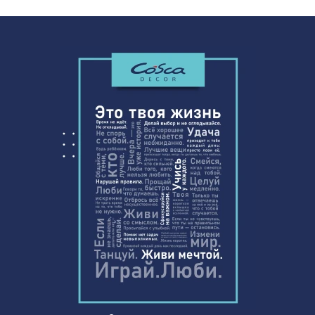
Перфорированная панель АБАКО,
1221 ₽
1000х680мм, ХДФ, белая
7803 ₽
ГРАНДЕ арка, дуб сонома, лам МДФ