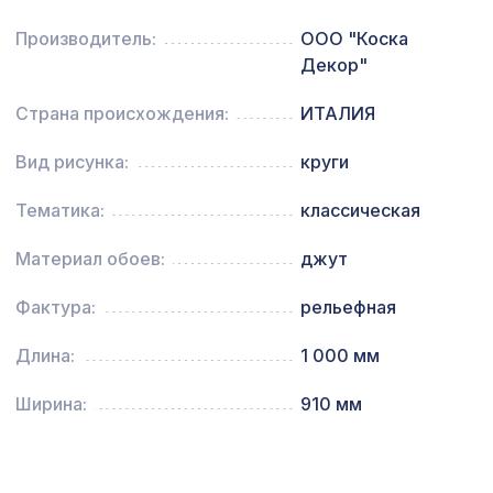
Производитель:
ООО "Коска
Перфорированная панель КВАДРО 8-
1141 ₽
28, 1030х695мм, ХДФ, белая
Декор"
Перфорированная панель КВАДРО 11-
Страна происхождения:
ИТАЛИЯ
1131 ₽
45, 1200х600мм, ХДФ, ольха
Вид рисунка:
круги
Натуральные обои Cosca Папирус
1259 ₽
Руж, 0,91 x 5,5 м
Тематика:
классическая
Натуральные обои Cosca Traditional
4763 ₽
Prints L5092, 0,91 x 6,2 м
Материал обоев:
джут
Квадратные элементы AK08
Фактура:
рельефная
2069 ₽
70x70x16мм, белый грунт, МДФ
Длина:
1 000 мм
Экран для радиатора, МОДЕРН,
1038 ₽
рамка 1200х600мм, перфорация
РОМАНИКО, вишня
Ширина:
910 мм
Перфорированная панель КВАДРО
3507 ₽
10-20, 2070х930мм, ХДФ, бук