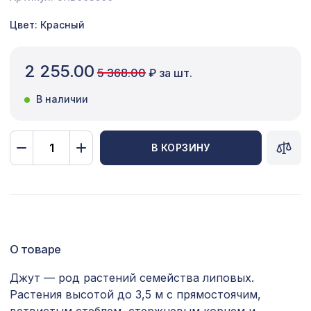
Сопутствующие товары
Цвет: Красный
Цветной багет
2 255.00
5 368.00
₽ за шт.
Экополимер
В наличии
Экраны для радиаторов
ПОПУЛЯРНЫЕ ТОВАРЫ
В КОРЗИНУ
Декоративная доска, 120х30мм,
2267 ₽
2,0м, белый
Перфорированная панель АЖУР,
1110 ₽
1000х680мм, ХДФ, клён
О товаре
Натуральные обои Cosca Арабеско
1154 ₽
Альберо, 0,91 x 5,5 м
Джут — род растений семейства липовых.
Растения высотой до 3,5 м с прямостоячим,
Перфорированная панель ДЕДАЛО,