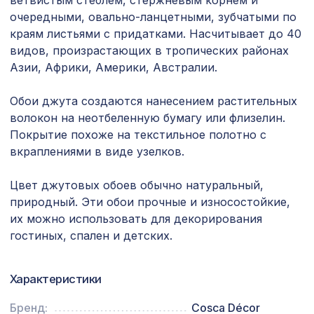
ветвистым стеблем, стержневым корнем и
1901 ₽
1400х780мм, ХДФ, без отделки
очередными, овально-ланцетными, зубчатыми по
краям листьями с придатками. Насчитывает до 40
Перфорированная панель
1357 ₽
ВЕРОНИКА, 1200х600мм, ХДФ, венге
видов, произрастающих в тропических районах
Азии, Африки, Америки, Австралии.
Перфорированная потолочная плита
760 ₽
ДАМАСКО КОНТРАСТО, 595х595мм,
Обои джута создаются нанесением растительных
ХДФ, венге
волокон на неотбеленную бумагу или флизелин.
для балки 190х170мм (200х130мм)
Покрытие похоже на текстильное полотно с
288 ₽
дуб светлый, консоль (импорт)
вкраплениями в виде узелков.
Консоль для архитектурного бруса
592 ₽
135х85мм, серый кипарис
Цвет джутовых обоев обычно натуральный,
природный. Эти обои прочные и износостойкие,
Перфорированная панель ГОТИКА,
их можно использовать для декорирования
5107 ₽
2790х1020мм, ХДФ, клён
гостиных, спален и детских.
Перфорированная панель КВАДРО 11-
1110 ₽
45, 1000х680мм, ХДФ, клён
Характеристики
Перфорированная панель ДЕДАЛО,
2657 ₽
Бренд:
Cosca Décor
2070х930мм, ХДФ, бук