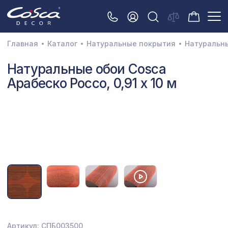
Главная
Каталог
Натуральные покрытия
Натуральн
3D орнамент
Натуральные обои Cosca
Арабеско Россо, 0,91 x 10 м
Акустические панели
Декоративные балки и брус
Интерьерный МДФ
Межкомнатные арки
Натуральные покрытия
Перфорированные панели
Плинтусы
Распродажа
Артикул: СПБ003500