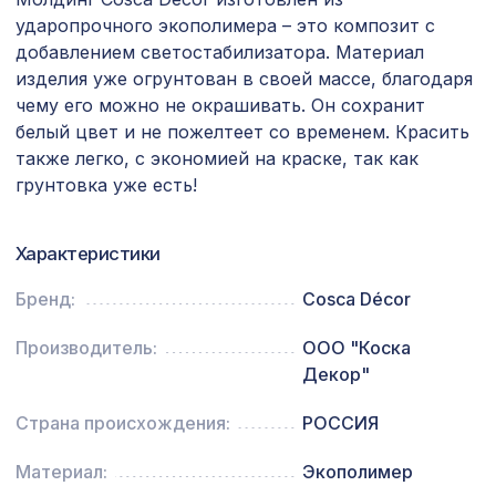
2070х930мм, ХДФ, венге
ударопрочного экополимера – это композит с
добавлением светостабилизатора. Материал
Натуральные обои Cosca Сантьяго,
1350 ₽
0,91 x 10 м
изделия уже огрунтован в своей массе, благодаря
чему его можно не окрашивать. Он сохранит
Натуральные обои Cosca Traditional
1803 ₽
белый цвет и не пожелтеет со временем. Красить
Prints L5052, 0,91 x 6,2 м
также легко, с экономией на краске, так как
Перфорированная потолочная плита
грунтовка уже есть!
508 ₽
КВАДРО 8-28, 595х595мм, ХДФ, венге
Натуральные обои Cosca
Характеристики
1484 ₽
Сальвадор, 0,91 x 10 м
Бренд:
Cosca Décor
Перфорированная панель КВАДРО 8-
578 ₽
28, 1030х695мм, ХДФ, ольха
Производитель:
ООО "Коска
Декор"
Натуральные обои Cosca Traditional
1803 ₽
Prints L5022, 0,91 x 6,2 м
Страна происхождения:
РОССИЯ
Перфорированная панель АБАКО,
7043 ₽
2800х1250мм, ХДФ, клён
Материал:
Экополимер