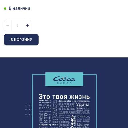
Перфорированная панель ИНДИЯ,
3094 ₽
В наличии
2070х930мм, ХДФ, без отделки
Перфорированная потолочная плита
760 ₽
КВАДРО 8-28 СКАЧЧО, 595х595мм,
ХДФ, венге
В КОРЗИНУ