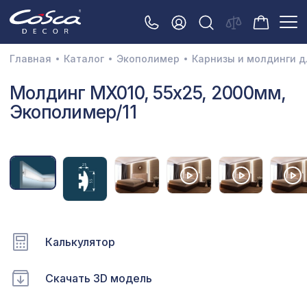
Главная
Каталог
Экополимер
Карнизы и молдинги д
3D орнамент
Молдинг MX010, 55х25, 2000мм,
Экополимер/11
Акустические панели
Декоративные балки и брус
Интерьерный МДФ
Межкомнатные арки
Натуральные покрытия
Калькулятор
Перфорированные панели
Плинтусы
Скачать 3D модель
Распродажа