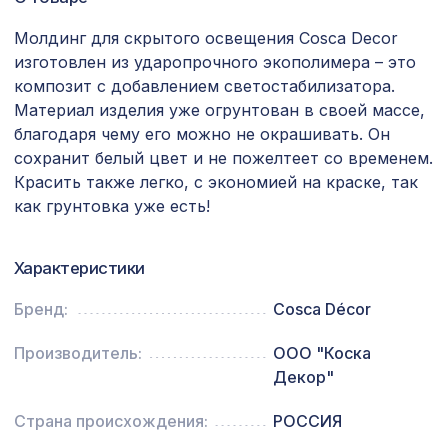
7009 ₽
АРКА ПРИМА, орех экко
Молдинг для скрытого освещения Cosca Decor
для балки 90х60мм венге, консоль
144 ₽
изготовлен из ударопрочного экополимера – это
(импорт)
композит с добавлением светостабилизатора.
Материал изделия уже огрунтован в своей массе,
Перфорированная панель КРИСТАЛЛ,
578 ₽
1030х695мм, ХДФ, бук
благодаря чему его можно не окрашивать. Он
сохранит белый цвет и не пожелтеет со временем.
Перфорированная панель АБАКО,
2118 ₽
Красить также легко, с экономией на краске, так
1400х780мм, ХДФ, ольха
как грунтовка уже есть!
Перфорированная потолочная плита
760 ₽
РОМАНИКО СКАЧЧО, 595х595мм, ХДФ,
белая
Характеристики
Плинтус PX013, 50х15, 2000мм,
Бренд:
Cosca Décor
497 ₽
Экополимер/14
Производитель:
ООО "Коска
Перфорированная панель АБАКО,
1141 ₽
Декор"
1030х695мм, ХДФ, клён
Перфорированная панель ВЕРОНИКА,
Страна происхождения:
РОССИЯ
545 ₽
1030х695мм, ХДФ, без отделки