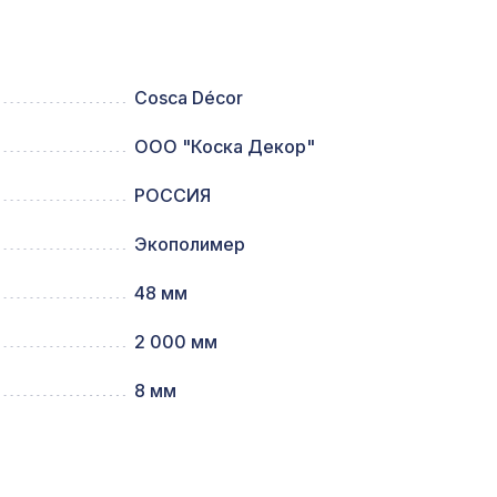
780мм,
2118 ₽
Cosca Décor
ООО "Коска Декор"
578 ₽
РОССИЯ
Экополимер
61,
1157 ₽
48 мм
2 000 мм
0мм,
2118 ₽
8 мм
1240 ₽