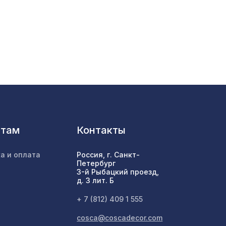
760 ₽
0мм,
1901 ₽
1692 ₽
7043 ₽
нтам
Контакты
а и оплата
Россия, г. Санкт-
мм,
Петербург
2118 ₽
3-й Рыбацкий проезд,
д. 3 лит. Б
+ 7 (812) 409 1 555
1259 ₽
5,5 м
cosca@coscadecor.com