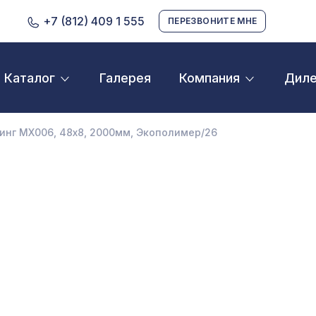
+7 (812) 409 1 555
ПЕРЕЗВОНИТЕ МНЕ
Галерея
Дил
Каталог
Компания
D орнамент
кустические панели
нг MX006, 48х8, 2000мм, Экополимер/26
екоративные балки и брус
нтерьерный МДФ
ежкомнатные арки
атуральные покрытия
ерфорированные панели
линтусы
аспродажа