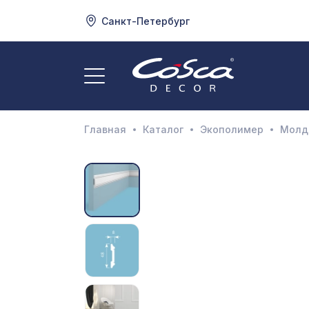
Санкт-Петербург
3
А
Главная
Каталог
Экополимер
Молди
Д
И
М
Н
П
П
Р