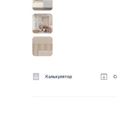
С
Ц
Э
Э
П
Калькулятор
С