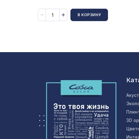
В КОРЗИНУ
Кат
Акус
Экоп
Плин
3D о
Цвет
Инте