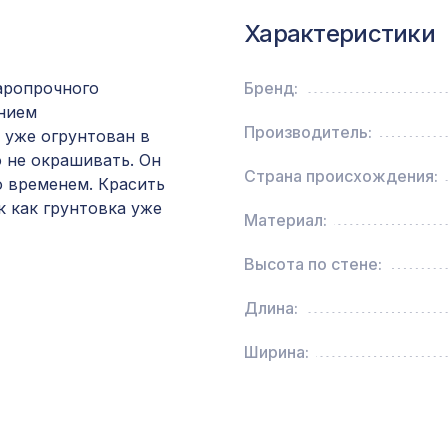
2070х930мм, ХДФ, бук
Характеристики
Перфорированная панель ВЕРОНИКА, 1400х
ХДФ, венге
аропрочного
Бренд:
ением
Производитель:
 уже огрунтован в
Перфорированная панель КВАДРО 11-45,
о не окрашивать. Он
1030х695мм, ХДФ, ольха
Страна происхождения:
о временем. Красить
к как грунтовка уже
Материал:
Натуральные обои Cosca Traditional Prints L50
0,91 x 5,5 м
Высота по стене:
Длина:
Перфорированная панель ДЕДАЛО, 1400х78
ХДФ, бук
Ширина:
Архитектурная доска, 180х30мм 2,0м, белое
дерево