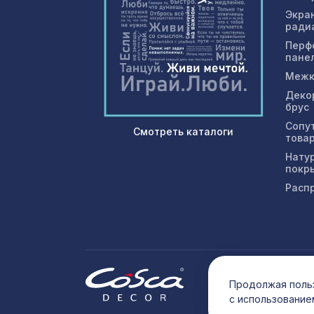
Экра
ради
Перф
пане
Межк
Деко
брус
Сопу
Смотреть каталоги
това
Нату
покр
Расп
© 202
Продолжая польз
с использование