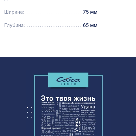
Натуральные обои Cosca Traditional
4226 ₽
Prints L5087, 0,91 x 5,5 м
Ширина:
75 мм
Перфорированная панель ГОТИКА,
2118 ₽
Глубина:
65 мм
1400х780мм, ХДФ, бук
Зебрано, размер плитки 21х42 см
1216 ₽
(2шт)
Натуральные обои Cosca Traditional
4226 ₽
Prints L5070, 0,91 x 5,5 м
Натуральные обои Cosca Traditional
4226 ₽
Prints L5062, 0,91 x 5,5 м
Натуральные обои Cosca Манау
1643 ₽
Маджента, 0,91 x 10 м
Перфорированная потолочная плита
760 ₽
КВАДРО 8-28 КАНТО, 595х595мм,
ХДФ, ольха
Перфорированная панель ДЕДАЛО,