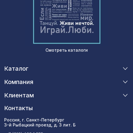
1162 ₽
1000х680мм, ХДФ, без отделки
Экран для радиатора, МОДЕРН,
1692 ₽
рамка 1200х600мм, перфорация
ДАМАСКО, венге
Натуральные обои Cosca Листья
1786 ₽
"Прима Дорадо", 0,91 x 5,5 м
Смотреть каталоги
Каталог
Компания
Клиентам
Контакты
Россия, г. Санкт-Петербург
3-й Рыбацкий проезд, д. 3 лит. Б