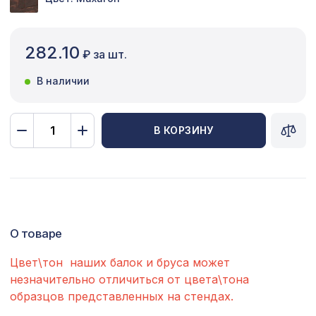
Сопутствующие товары
282.10
Цветной багет
₽ за шт.
Экополимер
В наличии
Экраны для радиаторов
В КОРЗИНУ
ПОПУЛЯРНЫЕ ТОВАРЫ
Банкетки AB01 90x135x24мм, белый
2187 ₽
грунт, МДФ
Перфорированная панель КВАДРО
1302 ₽
О товаре
11-45, 1200х600мм, ХДФ, без
отделки
Цвет\тон наших балок и бруса может
Перфорированная панель
незначительно отличиться от цвета\тона
3507 ₽
РОМАНИКО, 2070х930мм, ХДФ,
образцов представленных на стендах.
белая