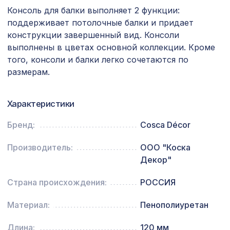
Перфорированная панель
Консоль для балки выполняет 2 функции:
3507 ₽
КРИСТАЛЛ, 2070х930мм, ХДФ, клён
поддерживает потолочные балки и придает
конструкции завершенный вид. Консоли
Натуральные обои Cosca
720 ₽
Милано-311, 0,91 x 5,5 м
выполнены в цветах основной коллекции. Кроме
того, консоли и балки легко сочетаются по
Натуральные обои Cosca Traditional
размерам.
1803 ₽
Prints L5044, 0,91 x 6,2 м
6629 ₽
ПОРТАЛ КВАДРО, орех итальянский
Характеристики
Бренд:
Cosca Décor
90х60мм дуб светлый, балка
577 ₽
классика 2,1м
Производитель:
ООО "Коска
Перфорированная потолочная плита
Декор"
385 ₽
ДАМАСКО СКАЧЧО, 595х595мм, ХДФ,
вишня
Страна происхождения:
РОССИЯ
Плинтус AP29 под покраску, белый, с
Материал:
Пенополиуретан
941 ₽
пазом под 20 молдинг, 102x16x2400
мм, МДФ
Длина:
120 мм