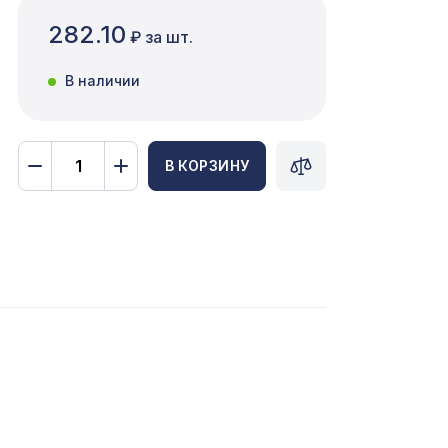
282.10
₽ за шт.
В наличии
В КОРЗИНУ
68,
3667 ₽
600мм,
1198 ₽
65,
4763 ₽