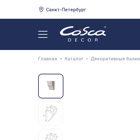
Санкт-Петербург
3
А
Главная
Каталог
Декоративные балки
Д
И
М
Н
П
П
Р