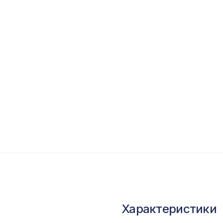
опутствующие товары
ветной багет
кополимер
краны для радиаторов
ОПУЛЯРНЫЕ ТОВАРЫ
Натуральные обои Cosca Traditional Prints L50
0,91 x 5,5 м
Экран для радиатора, МОДЕРН, рамка 600х
перфорация СУСАННА, дуб сонома
Характеристики
Натуральные обои Cosca Traditional Prints L50