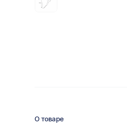
С
Ц
Э
Э
П
О товаре