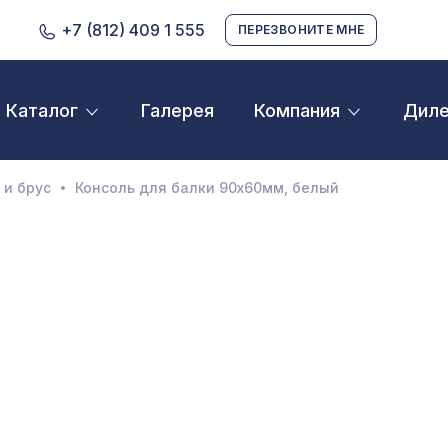
+7 (812) 409 1 555
ПЕРЕЗВОНИТЕ МНЕ
Галерея
Дил
Каталог
Компания
D орнамент
кустические панели
 и брус
Консоль для балки 90х60мм, белый
екоративные балки и брус
нтерьерный МДФ
ежкомнатные арки
атуральные покрытия
ерфорированные панели
линтусы
аспродажа