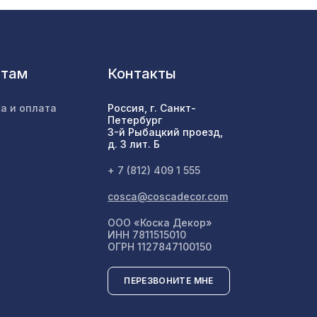
2118 ₽
нтам
Контакты
265 ₽
/38
а и оплата
Россия, г. Санкт-
Петербург
1162 ₽
3-й Рыбацкий проезд,
д. 3 лит. Б
+ 7 (812) 409 1 555
82,
1600 ₽
cosca@coscadecor.com
ООО «Коска Декор»
ИНН 7811515010
3507 ₽
ОГРН 1127847100150
ПЕРЕЗВОНИТЕ МНЕ
1653 ₽
й