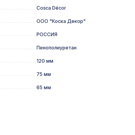
Cosca Décor
ООО "Коска Декор"
102 ₽
РОССИЯ
0мм,
5107 ₽
Пенополиуретан
120 мм
2761 ₽
емный
75 мм
65 мм
1141 ₽
ИКО
760 ₽