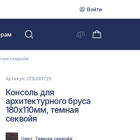
Войти
ерам
мная секвойя
Артикул: СПБ061720
Консоль для
архитектурного бруса
180х110мм, темная
секвойя
Цвет: Темная секвойя