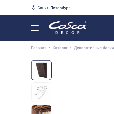
Санкт-Петербург
3
А
Главная
Каталог
Декоративные балки
Д
И
М
Н
П
П
Р