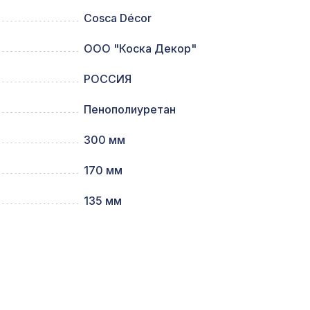
Cosca Décor
80мм,
2118 ₽
ООО "Коска Декор"
РОССИЯ
1302 ₽
Пенополиуретан
300 мм
39,
1305 ₽
170 мм
135 мм
1110 ₽
7043 ₽