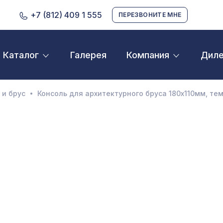
+7 (812) 409 1 555
ПЕРЕЗВОНИТЕ МНЕ
Галерея
Дил
Каталог
Компания
D орнамент
кустические панели
 и брус
Консоль для архитектурного бруса 180х110мм, те
екоративные балки и брус
нтерьерный МДФ
ежкомнатные арки
атуральные покрытия
ерфорированные панели
линтусы
аспродажа