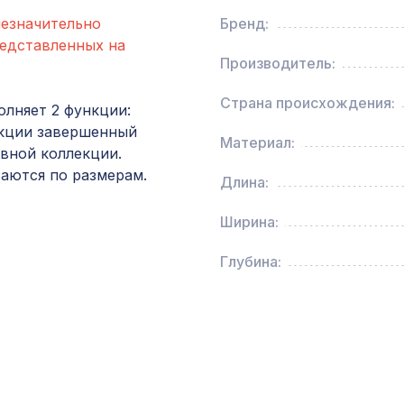
незначительно
Бренд:
Перфорированная панель ДАМАСКО, 1400х7
редставленных на
ХДФ, венге
Производитель:
Страна происхождения:
олняет 2 функции:
Перфорированная панель ВЕРОНИКА,
укции завершенный
1200х600мм, ХДФ, без отделки
Материал:
вной коллекции.
таются по размерам.
Длина:
Натуральные обои Cosca Traditional Prints L50
0,91 x 6,2 м
Ширина:
Перфорированная панель КВАДРО 11-45,
Глубина:
1000х680мм, ХДФ, ольха
Перфорированная панель ВЕРОНИКА,
2800х1250мм, ХДФ, бук