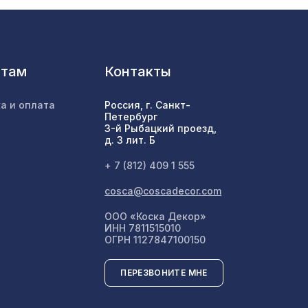
е
3726 ₽
680мм,
1221 ₽
нтам
Контакты
а и оплата
Россия, г. Санкт-
Петербург
1901 ₽
3-й Рыбацкий проезд,
д. 3 лит. Б
+ 7 (812) 409 1 555
 8-28
760 ₽
cosca@coscadecor.com
ООО «Коска Декор»
ИНН 7811515010
8390 ₽
ОГРН 1127847100150
ПЕРЕЗВОНИТЕ МНЕ
м,
1141 ₽