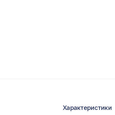
опутствующие товары
ветной багет
кополимер
краны для радиаторов
ОПУЛЯРНЫЕ ТОВАРЫ
Натуральные обои Cosca Папирус Тигре, 0,91 
м
Перфорированная панель ВЕРОНИКА,
2790х1020мм, ХДФ, бук
Характеристики
Карниз KX010, 25х15, 2000мм, Экополимер/