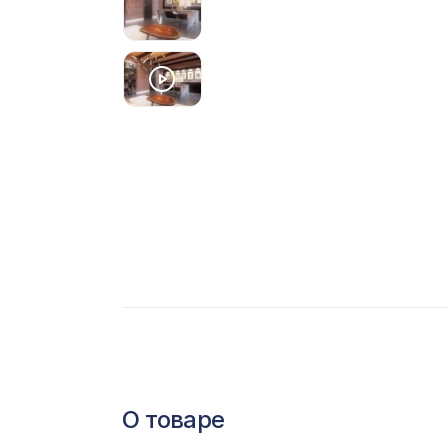
С
Ц
Э
Э
П
О товаре