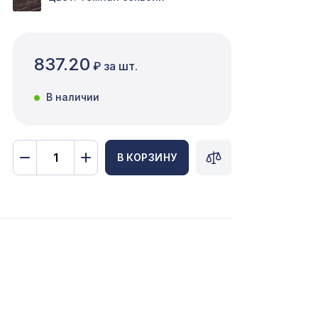
837.20
₽ за шт.
В наличии
В КОРЗИНУ
x 5,5
1259 ₽
5107 ₽
259 ₽
42