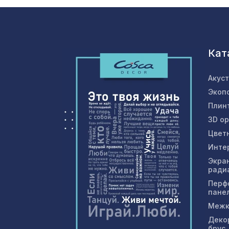
Кат
Акус
Экоп
Плин
3D о
Цвет
Инте
Экра
ради
Перф
пане
Межк
Деко
брус