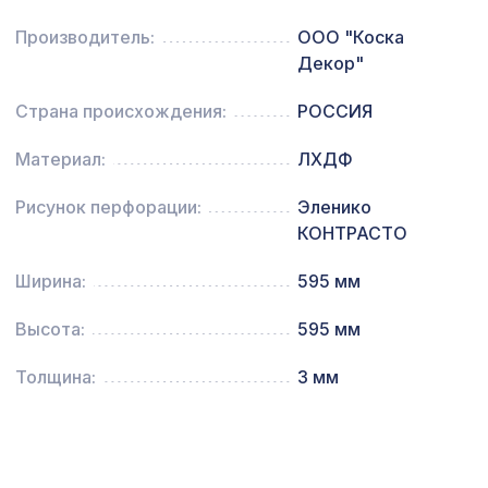
28, 1030х695мм, ХДФ, венге
Производитель:
ООО "Коска
Натуральные обои Cosca Traditional
1600 ₽
Декор"
Prints L5019, 0,91 x 5,5 м
Страна происхождения:
РОССИЯ
Перфорированная панель
1221 ₽
КРИСТАЛЛ, 1000х680мм, ХДФ, белая
Материал:
ЛХДФ
Перфорированная панель ВЕРОНИКА,
2118 ₽
1400х780мм, ХДФ, клён
Рисунок перфорации:
Эленико
КОНТРАСТО
Перфорированная панель ДАМАСКО,
2118 ₽
1400х780мм, ХДФ, ольха
Ширина:
595 мм
Перфорированная панель КВАДРО
1568 ₽
11-45, 2070х930мм, ХДФ, без
Высота:
595 мм
отделки
Толщина:
3 мм
Перфорированная панель КВАДРО 8-
1141 ₽
28, 1030х695мм, ХДФ, белая
Экран для радиатора, КЛАССИК,
1869 ₽
рамка 910х610мм, перфорация