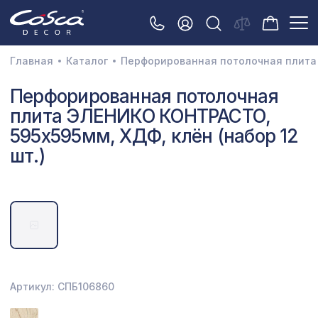
Главная
Каталог
Перфорированная потолочная плита 
3D орнамент
Перфорированная потолочная
плита ЭЛЕНИКО КОНТРАСТО,
Акустические панели
595х595мм, ХДФ, клён (набор 12
Декоративные балки и брус
шт.)
Интерьерный МДФ
Межкомнатные арки
Натуральные покрытия
Перфорированные панели
Плинтусы
Артикул: СПБ106860
Распродажа