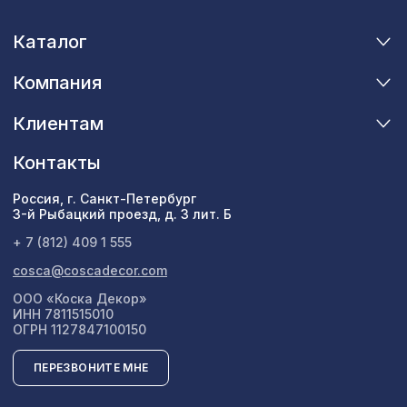
Перфорированная панель ДАМАСКО,
Каталог
2118 ₽
1400х780мм, ХДФ, венге
Компания
Перфорированная панель АБАКО,
3507 ₽
2070х930мм, ХДФ, венге
Клиентам
Контакты
Россия, г. Санкт-Петербург
3-й Рыбацкий проезд, д. 3 лит. Б
+ 7 (812) 409 1 555
cosca@coscadecor.com
ООО «Коска Декор»
ИНН 7811515010
ОГРН 1127847100150
ПЕРЕЗВОНИТЕ МНЕ