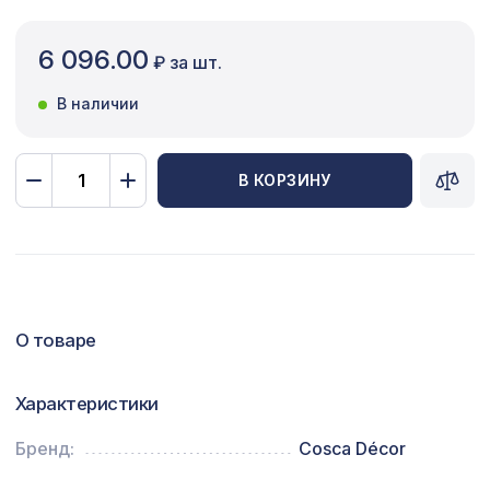
Сопутствующие товары
6 096.00
₽ за шт.
Цветной багет
В наличии
Экополимер
Экраны для радиаторов
В КОРЗИНУ
ПОПУЛЯРНЫЕ ТОВАРЫ
7803 ₽
АРКА КЛАССИКА, мелинга белая
О товаре
Плинтус PX008, 70х15, 2000мм,
578 ₽
Экополимер/14
Характеристики
102 ₽
Воск мягкий в блистере, 116 айсберг
Бренд:
Cosca Décor
Перфорированная панель
1357 ₽