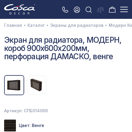
Главная
Каталог
Экраны для радиаторов
Модерн К
3D орнамент
Экран для радиатора, МОДЕРН,
короб 900х600х200мм,
Акустические панели
перфорация ДАМАСКО, венге
Декоративные балки и брус
Интерьерный МДФ
Межкомнатные арки
Натуральные покрытия
Перфорированные панели
Артикул: СПБ014069
Плинтусы
Цвет: Венге
Распродажа