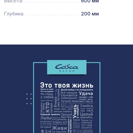
Высота:
600 мм
Экран для радиатора, МОДЕРН,
1946 ₽
Глубина:
200 мм
рамка 1200х600мм, перфорация
ДАМАСКО, дуб серый
Карниз KX019, 30х30, 2000мм,
340 ₽
Экополимер/35
Перфорированная панель ГОТИКА,
1901 ₽
1400х780мм, ХДФ, без отделки
Перфорированная панель АБАКО,
1357 ₽
1200х600мм, ХДФ, бук
Натуральные обои Cosca Арабеско
1335 ₽
Онда, 0,91 x 5,5 м
Натуральные обои Cosca
1333 ₽
Калимантан, 0,91 x 5,5 м
Перфорированная панель
2118 ₽
КРИСТАЛЛ, 1400х780мм, ХДФ, клён