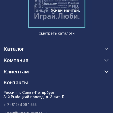
Натуральные обои Cosca Папирус
1007 ₽
Бордо, 0,91 x 5,5 м
Перфорированная панель КВАДРО 8-
578 ₽
28, 1030х695мм, ХДФ, клён
Смотреть каталоги
Каталог
Компания
Клиентам
Контакты
Россия, г. Санкт-Петербург
3-й Рыбацкий проезд, д. 3 лит. Б
+ 7 (812) 409 1 555
cosca@coscadecor.com