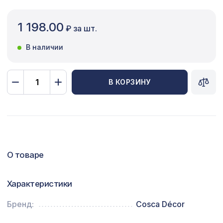
Сопутствующие товары
1 198.00
₽ за шт.
Цветной багет
В наличии
Экополимер
Экраны для радиаторов
В КОРЗИНУ
ПОПУЛЯРНЫЕ ТОВАРЫ
Перфорированная панель КВАДРО
5107 ₽
8-28, 2790х1020мм, ХДФ, бук
О товаре
Перфорированная панель КВАДРО
1110 ₽
10-20, 1000х680мм, ХДФ, клён
Характеристики
Перфорированная панель
6344 ₽
ВЕРОНИКА, 2800х1250мм, ХДФ, без
Бренд:
Cosca Décor
отделки