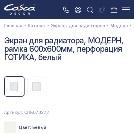
Главная
Каталог
Экраны для радиаторов
Модерн
3D орнамент
Экран для радиатора, МОДЕРН,
рамка 600х600мм, перфорация
Акустические панели
ГОТИКА, белый
Декоративные балки и брус
Интерьерный МДФ
Межкомнатные арки
Натуральные покрытия
Перфорированные панели
Артикул: СПБ070372
Плинтусы
Цвет: Белый
Распродажа