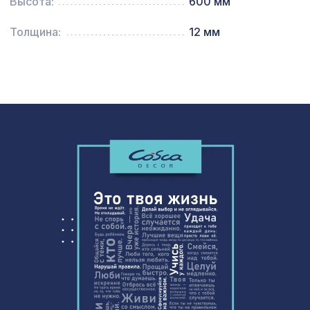
Высота:
600 мм
1110 ₽
1000х680мм, ХДФ, клён
Толщина:
12 мм
Карниз KX010, 25х15, 2000мм,
259 ₽
Экополимер/42
Декоративная балка, 200х130мм
4763 ₽
2,0м, махагон
Консоль для архитектурного бруса
825 ₽
150х95мм, оливковое дерево
Перфорированная панель ДЕДАЛО,
1221 ₽
1000х680мм, ХДФ, белая
Консоль для балки 200х130мм, дуб
641 ₽
мореный
Перфорированная потолочная плита
760 ₽
ДАМАСКО КАРЕ, 595х595мм, ХДФ, бук
Перфорированная панель ВЕРОНИКА,
2118 ₽
1400х780мм, ХДФ, ольха