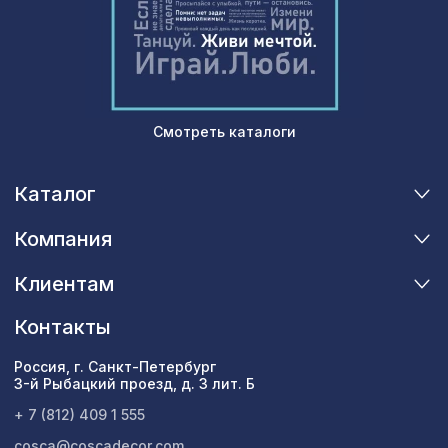
Перфорированная потолочная плита
760 ₽
КВАДРО 8-28 СКАЧЧО, 595х595мм,
ХДФ, клён
Натуральные обои Cosca
720 ₽
Милано-311, 0,91 x 5,5 м
Смотреть каталоги
Каталог
Компания
Клиентам
Контакты
Россия, г. Санкт-Петербург
3-й Рыбацкий проезд, д. 3 лит. Б
+ 7 (812) 409 1 555
cosca@coscadecor.com