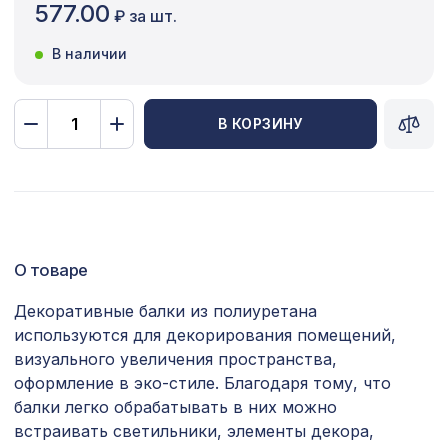
577.00
₽ за шт.
Сопутствующие товары
В наличии
Цветной багет
Экополимер
В КОРЗИНУ
Экраны для радиаторов
ПОПУЛЯРНЫЕ ТОВАРЫ
Молдинг MX011, 40х14, 2000мм,
481 ₽
О товаре
Экополимер/24
Декоративные балки из полиуретана
Натуральные обои Cosca Морено
1266 ₽
Абака, 0,91 x 5,5 м
используются для декорирования помещений,
визуального увеличения пространства,
Натуральные обои Cosca Папирус
1007 ₽
оформление в эко-стиле. Благодаря тому, что
Клэр, 0,91 x 5,5 м
балки легко обрабатывать в них можно
встраивать светильники, элементы декора,
Натуральные обои Cosca Traditional
1803 ₽