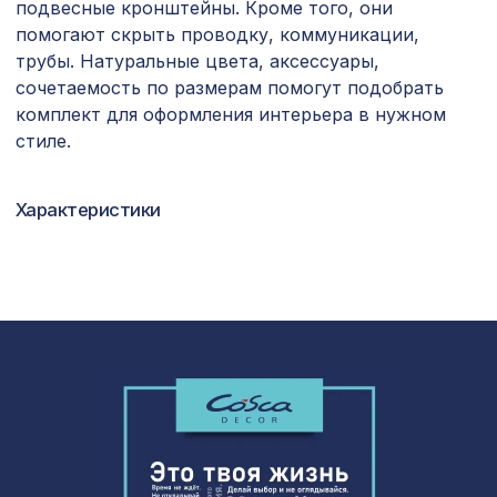
Prints L5055, 0,91 x 6,2 м
подвесные кронштейны. Кроме того, они
помогают скрыть проводку, коммуникации,
Перфорированная панель ДЕДАЛО,
1357 ₽
трубы. Натуральные цвета, аксессуары,
1200х600мм, ХДФ, венге
сочетаемость по размерам помогут подобрать
комплект для оформления интерьера в нужном
Натуральные обои Cosca Traditional
1305 ₽
Prints L5056, 0,91 x 6,2 м
стиле.
Перфорированная панель КВАДРО
3507 ₽
10-20, 2070х930мм, ХДФ, бук
Характеристики
Перфорированная панель
5107 ₽
ВЕРОНИКА, 2790х1020мм, ХДФ, ольха
Перфорированная панель ДЕДАЛО,
3507 ₽
2070х930мм, ХДФ, ольха
Перфорированная панель
1357 ₽
ВЕРОНИКА, 1200х600мм, ХДФ, бук
Перфорированная панель
1073 ₽
КРИСТАЛЛ, 1400х780мм, ХДФ, бук