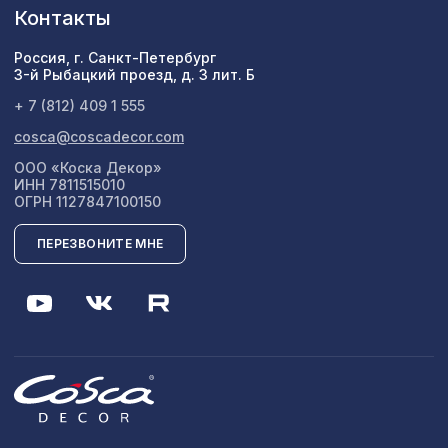
Перфорированная панель ГОТИКА,
Контакты
1131 ₽
1200х600мм, ХДФ, клён
Россия, г. Санкт-Петербург
Натуральные обои Cosca Арабеско
3-й Рыбацкий проезд, д. 3 лит. Б
2427 ₽
Палацо, 0,91 x 10 м
+ 7 (812) 409 1 555
cosca@coscadecor.com
ООО «Коска Декор»
ИНН 7811515010
ОГРН 1127847100150
ПЕРЕЗВОНИТЕ МНЕ