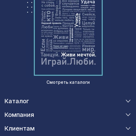
Декоративная балка, 150х120мм
4141 ₽
2,0м, дуб светлый
для балки 120х120мм дуб темный,
197 ₽
консоль рустик
Профиль кромочный, зеленый,
257 ₽
1850х30х7 мм
Экран для радиатора, МОДЕРН,
1436 ₽
рамка 900х600мм, перфорация
ГОТИКА, дуб сонома
Перфорированная панель
Смотреть каталоги
7043 ₽
КРИСТАЛЛ, 2800х1250мм, ХДФ,
венге
Каталог
Перфорированная панель ДЕДАЛО,
7043 ₽
2800х1250мм, ХДФ, ольха
Компания
Экран для радиатора, FRESA, рамка
2870 ₽
900х600мм, рисунок Цветы, венге
Клиентам