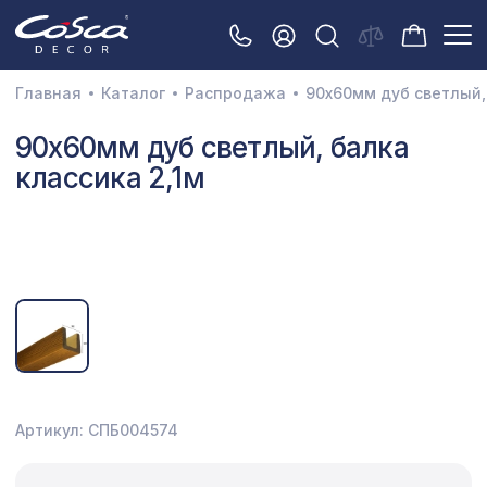
Главная
Каталог
Распродажа
90х60мм дуб светлый,
3D орнамент
90х60мм дуб светлый, балка
классика 2,1м
Акустические панели
Декоративные балки и брус
Интерьерный МДФ
Межкомнатные арки
Натуральные покрытия
Перфорированные панели
Артикул: СПБ004574
Плинтусы
Распродажа