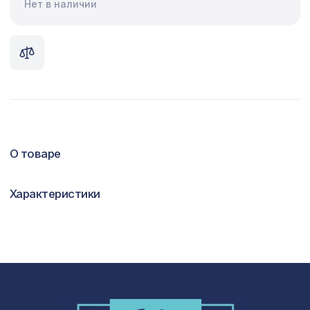
Нет в наличии
Сопутствующие товары
Цветной багет
Экополимер
Экраны для радиаторов
ПОПУЛЯРНЫЕ ТОВАРЫ
О товаре
Перфорированная панель КВАДРО 11-
578 ₽
Характеристики
45, 1030х695мм, ХДФ, ольха
Перфорированная панель КВАДРО 8-
1901 ₽
28, 1400х780мм, ХДФ, без отделки
Перфорированная потолочная плита
760 ₽
ЭЛЕНИКО, 595х595мм, ХДФ, ольха
Перфорированная панель КВАДРО