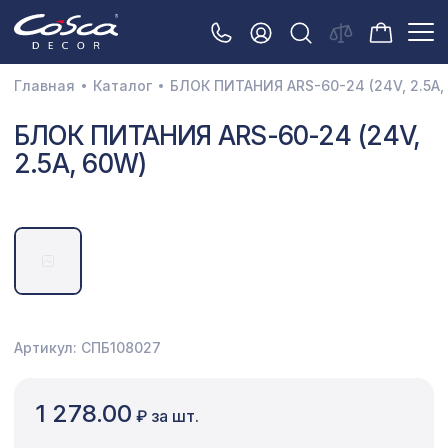
Главная
Каталог
БЛОК ПИТАНИЯ ARS-60-24 (24V, 2.5A,
3D орнамент
БЛОК ПИТАНИЯ ARS-60-24 (24V,
2.5A, 60W)
Акустические панели
Декоративные балки и брус
Интерьерный МДФ
Межкомнатные арки
Натуральные покрытия
Артикул: СПБ108027
Перфорированные панели
Плинтусы
1 278.00
₽ за шт.
Распродажа