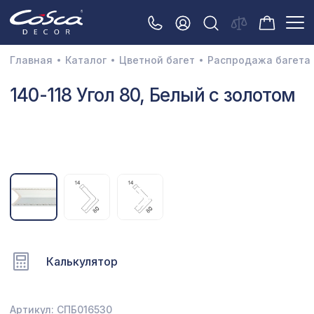
Главная
Каталог
Цветной багет
Распродажа багета
3D орнамент
140-118 Угол 80, Белый с золотом
Акустические панели
Декоративные балки и брус
Интерьерный МДФ
Межкомнатные арки
Натуральные покрытия
Перфорированные панели
Калькулятор
Плинтусы
Распродажа
Артикул: СПБ016530