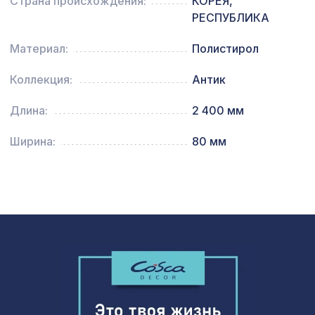
Страна происхождения:
КОРЕЯ,
Перфорированная панель ДЕДАЛО,
РЕСПУБЛИКА
7043 ₽
2800х1250мм, ХДФ, бук
Материал:
Полистирол
Натуральные обои Cosca Traditional
1305 ₽
Prints L5056, 0,91 x 6,2 м
Коллекция:
Антик
Экран для радиатора, МОДЕРН,
Длина:
2 400 мм
1436 ₽
рамка 900х600мм, перфорация
ДЕДАЛО, венге
Ширина:
80 мм
Перфорированная панель
5107 ₽
ВЕРОНИКА, 2790х1020мм, ХДФ,
белая
Натуральные обои Cosca Ла-Пас,
1350 ₽
0,91 x 10 м
Перфорированная панель КВАДРО
1162 ₽
11-45, 1000х680мм, ХДФ, без отделки
Экран для радиатора, МОДЕРН,
1436 ₽
рамка 900х600мм, перфорация
СУСАННА, дуб сонома