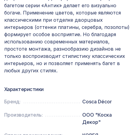
Перфорированная панель ГОТИКА,
1044 ₽
багетом серии «Антик» делает его визуально
1200х600мм, ХДФ, бук
богаче. Применение цветов, которые являются
Плинтус PX002, 79х13, 2000мм,
классическими при отделке дворцовых
605 ₽
Экополимер/13
интерьеров (оттенки платины, серебра, позолоты)
формирует особое восприятие. Но благодаря
Перфорированная панель КВАДРО 11-
1131 ₽
использованию современных материалов,
45, 1200х600мм, ХДФ, клён
простоте монтажа, разнообразию дизайнов не
Перфорированная панель КВАДРО 8-
только воспроизводит стилистику классических
1131 ₽
28, 1200х600мм, ХДФ, клён
интерьеров, но и позволяет применять багет в
любых других стилях.
Перфорированная панель КРИСТАЛЛ,
578 ₽
1030х695мм, ХДФ, бук
Характеристики
282 ₽
Консоль для балки 90х60мм, белый
Бренд:
Cosca Décor
102 ₽
Воск мягкий в блистере, 116 айсберг
Производитель:
ООО "Коска
Декор"
Молдинг MX002, 40х17, 2000мм,
470 ₽
Экополимер/25