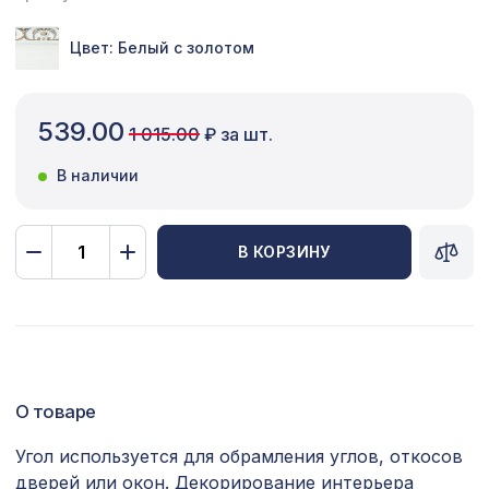
Сопутствующие товары
Цвет: Белый с золотом
Цветной багет
Экополимер
539.00
1 015.00
₽ за шт.
Экраны для радиаторов
В наличии
ПОПУЛЯРНЫЕ ТОВАРЫ
В КОРЗИНУ
Экран для радиатора, МОДЕРН,
1198 ₽
рамка 600х600мм, перфорация
ГОТИКА, белый
Перфорированная панель АЖУР,
878 ₽
1030х695мм, ХДФ, белая
О товаре
Консоль для балки 120х120мм, дуб
481 ₽
мореный
Угол используется для обрамления углов, откосов
дверей или окон. Декорирование интерьера