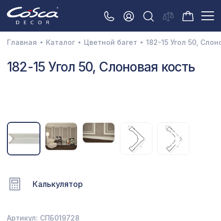
Главная
Каталог
Цветной багет
182-15 Угол 50, Слон
3D орнамент
182-15 Угол 50, Слоновая кость
Акустические панели
Декоративные балки и брус
Интерьерный МДФ
Межкомнатные арки
Натуральные покрытия
Перфорированные панели
Калькулятор
Плинтусы
Распродажа
Артикул: СПБ019728