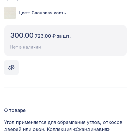
Сопутствующие товары
Цвет: Слоновая кость
Цветной багет
Экополимер
300.00
723.00
₽ за шт.
Экраны для радиаторов
Нет в наличии
ПОПУЛЯРНЫЕ ТОВАРЫ
Плинтус PX008, 70х15, 2000мм,
578 ₽
Экополимер/14
Перфорированная панель ИНДИЯ,
1221 ₽
1000х680мм, ХДФ, венге
Перфорированная потолочная плита
О товаре
508 ₽
ДАМАСКО СКАЧЧО, 595х595мм, ХДФ,
белая
Угол применяется для обрамления углов, откосов
дверей или окон. Коллекция «Скандинавия»
Рейка RX002, 30х20, 2000мм,