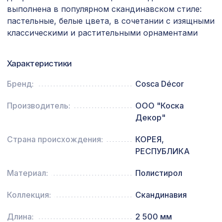
653 ₽
Экополимер/14
выполнена в популярном скандинавском стиле:
пастельные, белые цвета, в сочетании с изящными
Перфорированная панель ГОТИКА,
7043 ₽
классическими и растительными орнаментами
2800х1250мм, ХДФ, венге
Ремень для бруса/балки 30х1000мм,
594 ₽
Характеристики
серая кожа
Бренд:
Cosca Décor
Перфорированная панель
2118 ₽
РОМАНИКО, 1400х780мм, ХДФ, бук
Производитель:
ООО "Коска
Экран для радиатора, МОДЕРН,
Декор"
1692 ₽
рамка 1200х600мм, перфорация
КВАДРО 10-20, белый
Страна происхождения:
КОРЕЯ,
РЕСПУБЛИКА
Натуральные обои Cosca Саванна
874 ₽
1077, 0,91 x 5,5 м
Материал:
Полистирол
Натуральные обои Cosca Traditional
1273 ₽
Prints L5072, 0,91 x 6,2 м
Коллекция:
Скандинавия
Перфорированная потолочная плита
Длина:
2 500 мм
760 ₽
РОМАНИКО СКАЧЧО, 595х595мм, ХДФ,