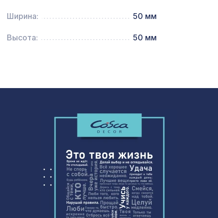
ольха
Ширина:
50 мм
Экран для радиатора, МОДЕРН,
6638 ₽
короб 1200х600х200мм, перфорация
Высота:
50 мм
ГОТИКА, белый
Перфорированная панель КВАДРО 8-
1162 ₽
28, 1000х680мм, ХДФ, без отделки
Воск мягкий в блистере, цв. 55 светлый
77 ₽
орех
Карниз KX007, 70х42, 2000мм,
1010 ₽
Экополимер/9
Архитектурный брус, 135х85мм 4,0м
6768 ₽
, белое дерево
7803 ₽
АРКА КЛАССИКА, мелинга капучино
Натуральные обои Cosca Папирус
1259 ₽
Тигре, 0,91 x 5,5 м