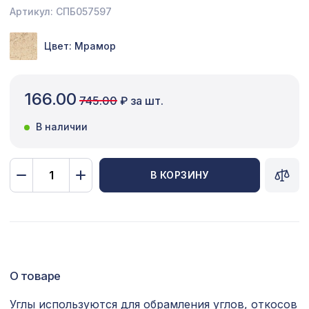
Артикул: СПБ057597
Сопутствующие товары
Цвет: Мрамор
Цветной багет
Экополимер
166.00
745.00
₽ за шт.
Экраны для радиаторов
В наличии
ПОПУЛЯРНЫЕ ТОВАРЫ
В КОРЗИНУ
Перфорированная панель
7043 ₽
КРИСТАЛЛ, 2800х1250мм, ХДФ, бук
Перфорированная панель ИНДИЯ,
1221 ₽
1000х680мм, ХДФ, бук
Перфорированная панель ГОТИКА,
578 ₽
О товаре
1030х695мм, ХДФ, ольха
Углы используются для обрамления углов, откосов
Перфорированная панель АБАКО,