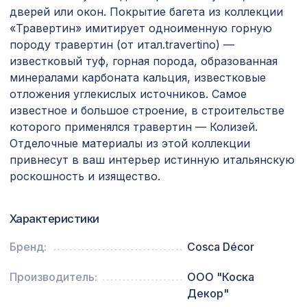
7043 ₽
2800х1250мм, ХДФ, бук
дверей или окон. Покрытие багета из коллекции
«Травертин» имитирует одноименную горную
для балки 90х60мм венге, консоль
127 ₽
породу травертин (от итал.travertino) —
классика
известковый туф, горная порода, образованная
УНИВЕРСАЛЬНЫЙ НАБОР для
минералами карбоната кальция, известковые
1921 ₽
увеличения ширины арок КЛАССИКА,
отложения углекислых источников. Самое
ПОРТУ, АРИА, мелинга венге
известное и большое строение, в строительстве
которого применялся травертин — Колизей.
Натуральные обои Cosca Лино
1007 ₽
Персиа, 0,91 x 5,5 м
Отделочные материалы из этой коллекции
привнесут в ваш интерьер истинную итальянскую
Экран для радиатора, МОДЕРН,
роскошность и изящество.
1436 ₽
рамка 900х600мм, перфорация
ГОТИКА, венге
Экран для радиатора, МОДЕРН,
Характеристики
1653 ₽
рамка 900х600мм, перфорация
ДАМАСКО, дуб серый
Бренд:
Cosca Décor
Перфорированная панель КВАДРО
5107 ₽
Производитель:
ООО "Коска
8-28, 2790х1020мм, ХДФ, белая
Декор"