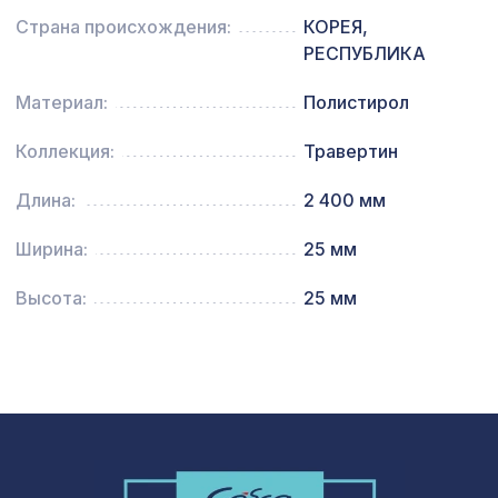
для балки 190х170мм (200х130мм)
288 ₽
белый, консоль (импорт)
Страна происхождения:
КОРЕЯ,
РЕСПУБЛИКА
Перфорированная панель АБАКО,
1357 ₽
1200х600мм, ХДФ, венге
Материал:
Полистирол
Экран для радиатора, МОДЕРН,
Коллекция:
Травертин
1377 ₽
рамка 600х600мм, перфорация
ДАМАСКО, дуб серый
Длина:
2 400 мм
Натуральные обои Cosca Traditional
1305 ₽
Prints L5067, 0,91 x 6,2 м
Ширина:
25 мм
Натуральные обои Cosca Traditional
1803 ₽
Высота:
25 мм
Prints L5044, 0,91 x 6,2 м
Плинтус PX005, 108х12, 2000мм,
940 ₽
Экополимер/8
Натуральные обои Cosca Арабеско
2819 ₽
Кастелло, 0,91 x 10 м
Перфорированная панель ДЕДАЛО,
5107 ₽
2790х1020мм, ХДФ, клён