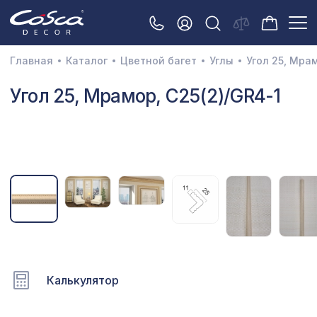
Главная
Каталог
Цветной багет
Углы
Угол 25, Мрам
3D орнамент
Угол 25, Мрамор, C25(2)/GR4-1
Акустические панели
Декоративные балки и брус
Интерьерный МДФ
Межкомнатные арки
Натуральные покрытия
Перфорированные панели
Калькулятор
Плинтусы
Распродажа