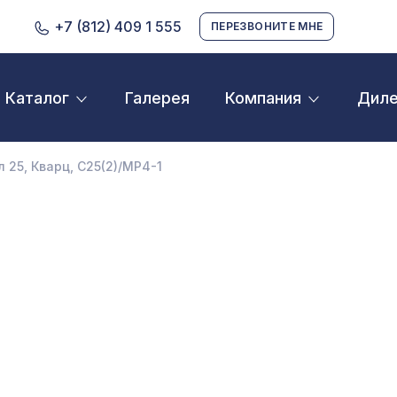
+7 (812) 409 1 555
ПЕРЕЗВОНИТЕ МНЕ
Галерея
Дил
Каталог
Компания
D орнамент
кустические панели
л 25, Кварц, C25(2)/MP4-1
екоративные балки и брус
нтерьерный МДФ
ежкомнатные арки
атуральные покрытия
ерфорированные панели
линтусы
аспродажа