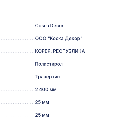
257 ₽
Cosca Décor
ООО "Коска Декор"
2400
747 ₽
КОРЕЯ, РЕСПУБЛИКА
x 5,5
Полистирол
1259 ₽
Травертин
,
505 ₽
2 400 мм
25 мм
2347 ₽
25 мм