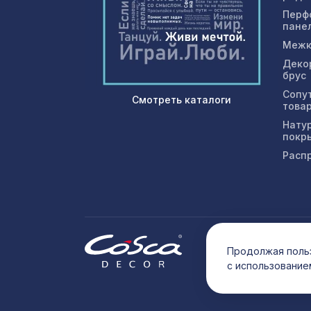
Перф
пане
Межк
Деко
брус
Сопу
Смотреть каталоги
това
Нату
покр
Расп
© 202
Продолжая польз
с использование