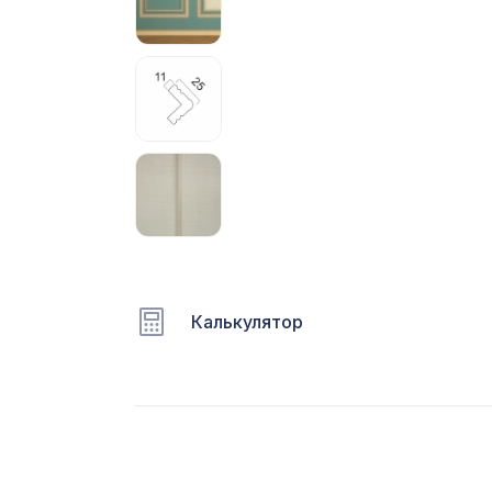
С
Ц
Э
Э
П
Калькулятор