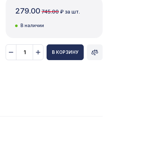
279.00
745.00
₽ за шт.
В наличии
В КОРЗИНУ
80мм,
1221 ₽
0мм,
1131 ₽
мм,
3507 ₽