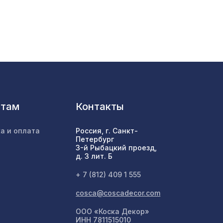
1302 ₽
102 ₽
1073 ₽
нтам
Контакты
,
а и оплата
Россия, г. Санкт-
505 ₽
Петербург
3-й Рыбацкий проезд,
д. 3 лит. Б
4612 ₽
+ 7 (812) 409 1 555
cosca@coscadecor.com
м,
ООО «Коска Декор»
1131 ₽
ИНН 7811515010