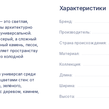
ХДФ, белая
Характеристики
Профиль кромочный, зеленый, 1850х30х7 мм
— это светлая,
Бренд:
глы архитектурно
Производитель:
 универсальной.
Плинтус AP77 под покраску, белый, 100x16x
 серый, а сложный
мм, МДФ
Страна происхождения:
ый камень, песок,
вляет пространству
Натуральные обои Cosca Папирус Тигре, 0,91 
Материал:
ез холодной
м
Коллекция:
Консоль для архитектурного бруса 120х75мм
й универсал среди
Длина:
белое дерево
цветами стен: от
, зелёного,
Ширина:
с деревом, камнем,
Перфорированная панель ВЕРОНИКА,
Высота:
2070х930мм, ХДФ, бук