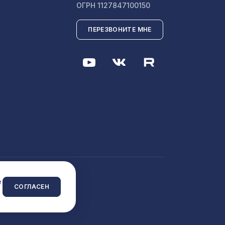
ОГРН 1127847100150
211 ₽
40
ПЕРЕЗВОНИТЕ МНЕ
102 ₽
2118 ₽
2118 ₽
 сайта
961 ₽
/16
e
СОГЛАСЕН
997 ₽