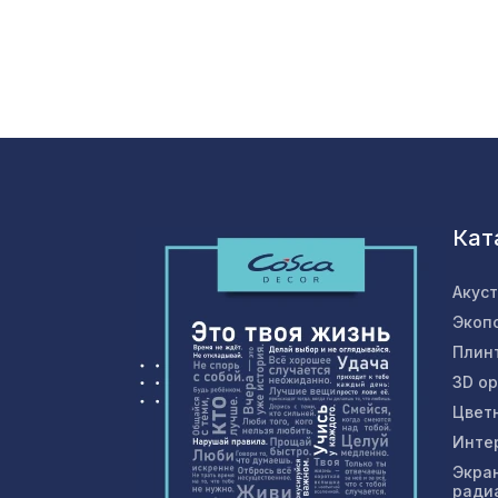
Кат
Акус
Экоп
Плин
3D о
Цвет
Инте
Экра
ради