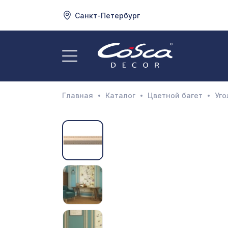
Санкт-Петербург
3
А
Главная
Каталог
Цветной багет
Уго
Д
И
М
Н
П
П
Р