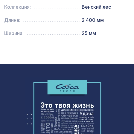
Перфорированная панель
Коллекция:
Венский лес
3507 ₽
ДАМАСКО, 2070х930мм, ХДФ, дуб
серый
Длина:
2 400 мм
Перфорированная потолочная плита
385 ₽
ДАМАСКО КАРЕ, 595х595мм, ХДФ,
Ширина:
25 мм
ольха
Перфорированная панель ИНДИЯ,
578 ₽
1030х695мм, ХДФ, бук
Перфорированная панель КВАДРО 8-
1221 ₽
28, 1000х680мм, ХДФ, белая
Архитектурный брус, 180х110мм 2,0м
3068 ₽
, южный дуб
Декоративная балка, 150х120мм
2761 ₽
2,0м, дуб состаренный
Угол AX002, 18х18, 2000мм,
259 ₽
Экополимер/75