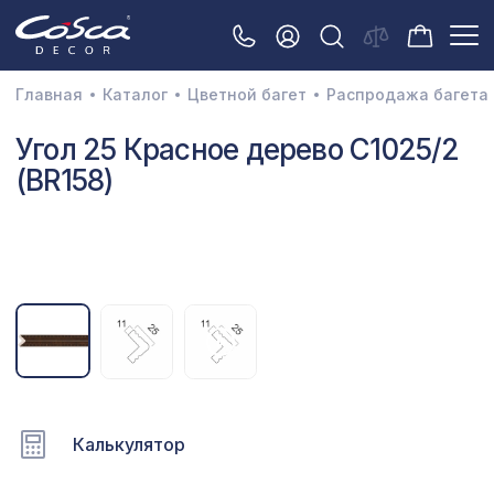
Главная
Каталог
Цветной багет
Распродажа багета
3D орнамент
Угол 25 Красное дерево C1025/2
(BR158)
Акустические панели
Декоративные балки и брус
Интерьерный МДФ
Межкомнатные арки
Натуральные покрытия
Перфорированные панели
Плинтусы
Калькулятор
Распродажа