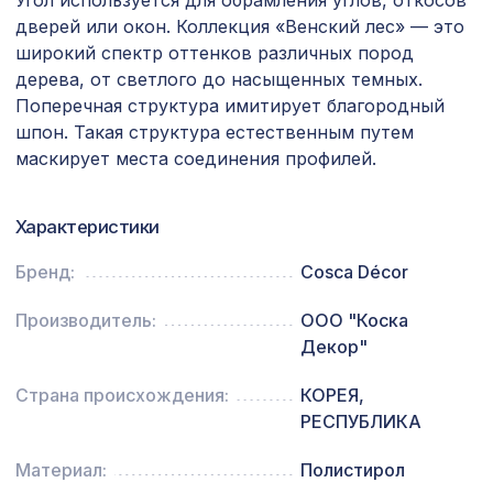
Угол используется для обрамления углов, откосов
Перфорированная панель ДЕДАЛО,
дверей или окон. Коллекция «Венский лес» — это
7043 ₽
2800х1250мм, ХДФ, клён
широкий спектр оттенков различных пород
дерева, от светлого до насыщенных темных.
Консоль для балки 120х120мм, дуб
481 ₽
Поперечная структура имитирует благородный
темный
шпон. Такая структура естественным путем
Натуральные обои Cosca Папирус
маскирует места соединения профилей.
1259 ₽
Тигре, 0,91 x 5,5 м
Экран для радиатора, FRESA, рамка
Характеристики
2870 ₽
900х600мм, рисунок Цветы, дуб
сонома
Бренд:
Cosca Décor
Перфорированная панель КВАДРО
3507 ₽
10-20, 2070х930мм, ХДФ, белая
Производитель:
ООО "Коска
Декор"
Экран для радиатора, МОДЕРН,
1038 ₽
рамка 1200х600мм, перфорация
Страна происхождения:
КОРЕЯ,
ДЕДАЛО, вишня
РЕСПУБЛИКА
Перфорированная панель ГОТИКА,
7043 ₽
2800х1250мм, ХДФ, бук
Материал:
Полистирол