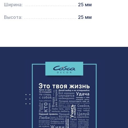
Перфорированная панель ГОТИКА,
Ширина:
25 мм
1110 ₽
1000х680мм, ХДФ, клён
Высота:
25 мм
Перфорированная потолочная плита
656 ₽
ЭЛЕНИКО, 595х595мм, ХДФ, без
отделки