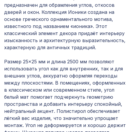
4612 ₽
11-45, 2790х1020мм, ХДФ, без
предназначен для обрамления углов, откосов
отделки
дверей и окон. Коллекция Ионики создана на
основе греческого орнаментального мотива,
Перфорированная панель ИНДИЯ,
1302 ₽
1200х600мм, ХДФ, без отделки
известного под названием «ионика». Этот
классический элемент декора придаёт интерьеру
Перфорированная панель
2347 ₽
изысканность и архитектурную выразительность,
ВЕРОНИКА, 2070х930мм, ХДФ, бук
характерную для античных традиций.
Перфорированная панель ДЕДАЛО,
1357 ₽
1200х600мм, ХДФ, белая
Размер 25×25 мм и длина 2500 мм позволяют
использовать угол как для внутренних, так и для
Экран для радиатора, FRESA, рамка
2870 ₽
внешних углов, аккуратно оформляя переходы
900х600мм, рисунок Цветы, белый
между плоскостями. В помещениях, оформленных
в классическом или современном стиле, угол
Натуральные обои Cosca Traditional
4763 ₽
Prints L5040, 0,91 x 6,2 м
белый мат помогает подчеркнуть геометрию
пространства и добавить интерьеру спокойный,
Перфорированная потолочная плита
760 ₽
нейтральный акцент. Полистирол обеспечивает
ЭЛЕНИКО, 595х595мм, ХДФ, ольха
лёгкий вес изделия, что значительно упрощает
Плинтус PX048, 80х15, 2000мм,
монтаж. Угол не деформируется и хорошо держит
718 ₽
Экополимер/11