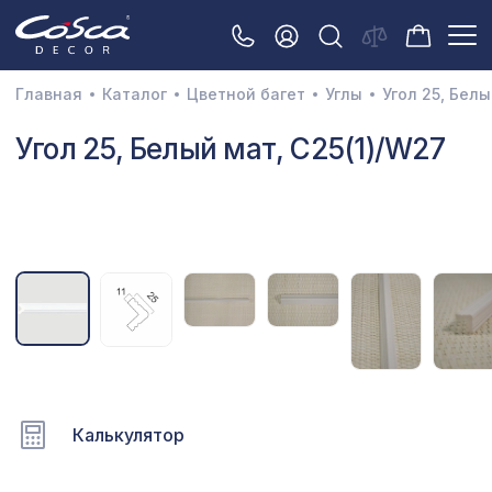
Главная
Каталог
Цветной багет
Углы
Угол 25, Белы
3D орнамент
Угол 25, Белый мат, C25(1)/W27
Акустические панели
Декоративные балки и брус
Интерьерный МДФ
Межкомнатные арки
Натуральные покрытия
Перфорированные панели
Калькулятор
Плинтусы
Распродажа