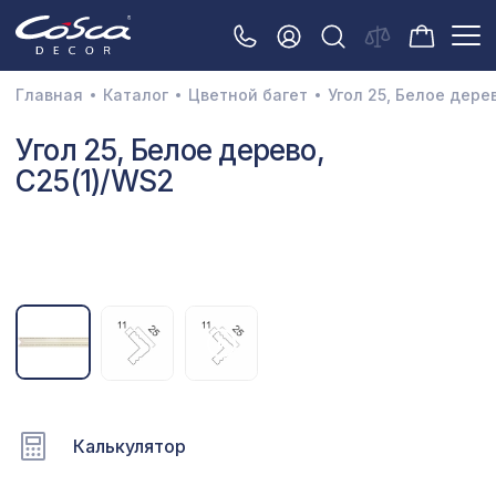
Главная
Каталог
Цветной багет
Угол 25, Белое дере
3D орнамент
Угол 25, Белое дерево,
C25(1)/WS2
Акустические панели
Декоративные балки и брус
Интерьерный МДФ
Межкомнатные арки
Натуральные покрытия
Перфорированные панели
Плинтусы
Калькулятор
Распродажа