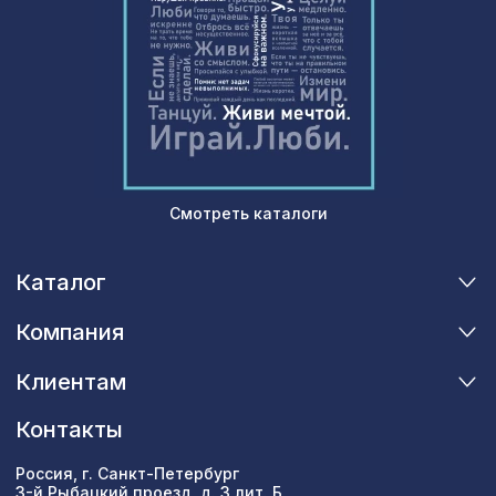
1400х780мм, ХДФ, бук
Перфорированная панель АБАКО,
1357 ₽
1200х600мм, ХДФ, бук
Перфорированная панель РОМБО,
1141 ₽
1030х695мм, ХДФ, венге
Смотреть каталоги
Каталог
Компания
Клиентам
Контакты
Россия, г. Санкт-Петербург
3-й Рыбацкий проезд, д. 3 лит. Б