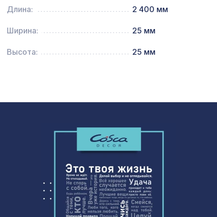
1400х780мм, ХДФ, белая
Длина:
2 400 мм
Перфорированная потолочная плита
Ширина:
25 мм
585 ₽
ЭЛЕНИКО КОНТРАСТО, 595х595мм,
ХДФ, белая
Высота:
25 мм
Перфорированная панель КВАДРО
1110 ₽
10-20, 1000х680мм, ХДФ, клён
Натуральные обои Cosca Traditional
1273 ₽
Prints L5072, 0,91 x 6,2 м
Перфорированная панель КВАДРО
3094 ₽
10-20, 2070х930мм, ХДФ, без
отделки
Листья Прима Росадо, обои
717 ₽
натуральные, 5,5х0,91 м/12
Консоль для балки 200х130мм, дуб
641 ₽
состаренный
Перфорированная панель ВЕРОНИКА,
2118 ₽