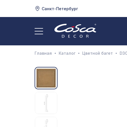
Санкт-Петербург
3
А
Главная
Каталог
Цветной багет
D30
Д
И
М
Н
П
П
Р