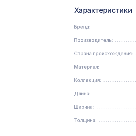
0,91 x 5,5 м
Характеристики
Перфорированная панель КВАДРО 11-45,
1400х780мм, ХДФ, ольха
Бренд:
Производитель:
Молдинг MX001, 26х12, 2000мм, Экополимер
Страна происхождения:
Перфорированная панель ДЕДАЛО, 2790х10
Материал:
ХДФ, белая
Коллекция:
Перфорированная панель КВАДРО 11-45,
Длина:
2800х1250мм, ХДФ, бук
Ширина:
Перфорированная потолочная плита КВАДРО
МИРИАДЕ, 595х595мм, ХДФ, венге
Толщина: