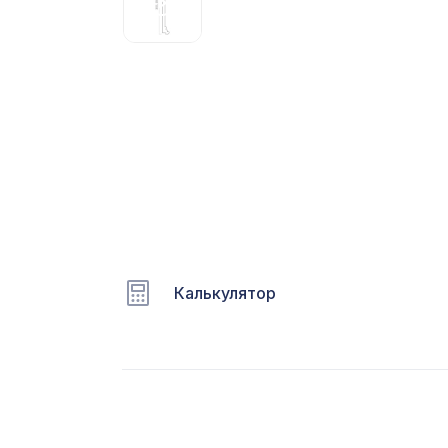
С
Ц
Э
Э
П
Калькулятор