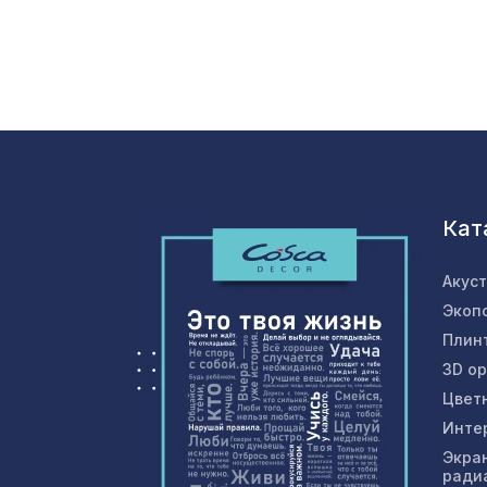
Кат
Акус
Экоп
Плин
3D о
Цвет
Инте
Экра
ради