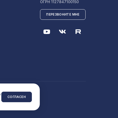
ОГРН 1127847100150
86,
ПЕРЕЗВОНИТЕ МНЕ
1157 ₽
51,
4763 ₽
1357 ₽
538 ₽
 сайта
e
СОГЛАСЕН
ИКО
385 ₽