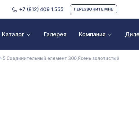
+7 (812) 409 1 555
ПЕРЕЗВОНИТЕ МНЕ
Галерея
Дил
Каталог
Компания
D орнамент
кустические панели
-5 Соединительный элемент 300,Ясень золотистый
екоративные балки и брус
нтерьерный МДФ
ежкомнатные арки
атуральные покрытия
ерфорированные панели
линтусы
аспродажа