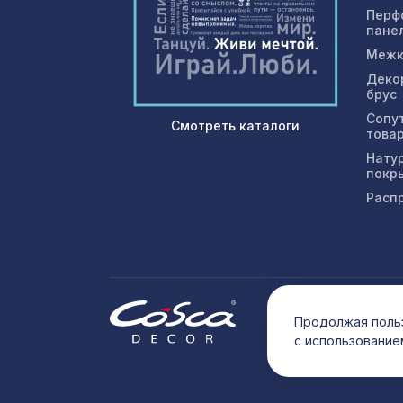
Перф
пане
Межк
Деко
брус
Сопу
Смотреть каталоги
това
Нату
покр
Расп
© 202
Продолжая польз
с использование