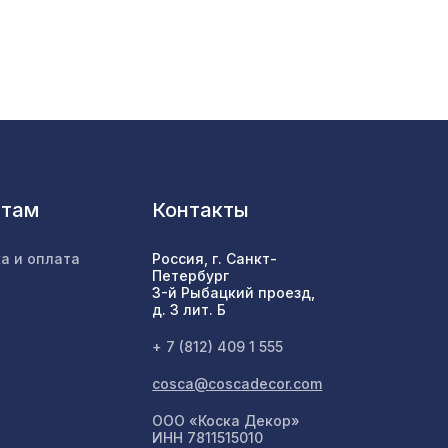
ИКО
760 ₽
16,
1803 ₽
102 ₽
нтам
Контакты
а и оплата
Россия, г. Санкт-
1436 ₽
Петербург
3-й Рыбацкий проезд,
д. 3 лит. Б
99,
1803 ₽
+ 7 (812) 409 1 555
cosca@coscadecor.com
ООО «Коска Декор»
899 ₽
х42 см
ИНН 7811515010