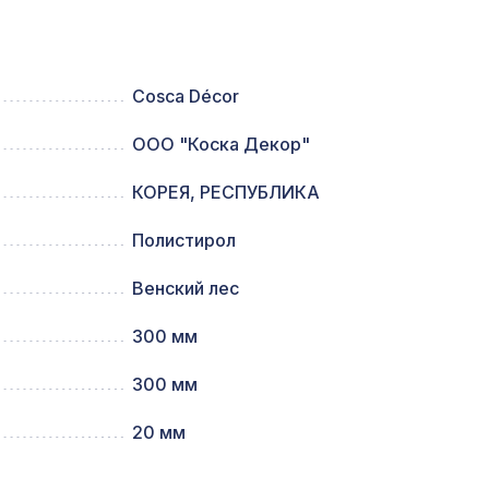
2118 ₽
Cosca Décor
ООО "Коска Декор"
232 ₽
/40
КОРЕЯ, РЕСПУБЛИКА
20мм,
5107 ₽
Полистирол
Венский лес
7043 ₽
300 мм
300 мм
 8-28
760 ₽
20 мм