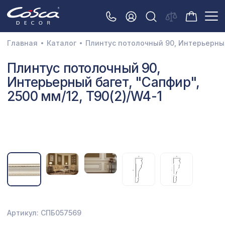
Главная
Каталог
Плинтус потолочный 90, Интерьерный 
3D орнамент
Плинтус потолочный 90,
Интерьерный багет, "Сапфир",
Акустические панели
2500 мм/12, T90(2)/W4-1
Декоративные балки и брус
Интерьерный МДФ
Межкомнатные арки
Натуральные покрытия
Перфорированные панели
Плинтусы
Артикул: СПБ057569
Распродажа