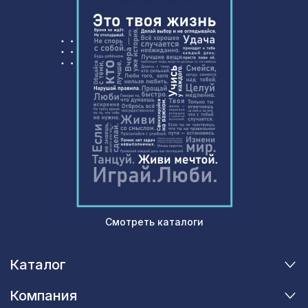
Ремень для бруса/балки
891 ₽
120мм/135мм/150мм(30х1000мм),
золото
Перфорированная панель ГОТИКА,
1110 ₽
1000х680мм, ХДФ, клён
Натуральные обои Cosca
720 ₽
Милано-575, 0,91 x 5,5 м
Натуральные обои Cosca Камерун,
1050 ₽
0,91 x 5,5 м
Молдинг MX001, 26х12, 2000мм,
232 ₽
Экополимер/40
Смотреть каталоги
Натуральные обои Cosca Сицилия,
1831 ₽
0,91 x 10 м
Каталог
Перфорированная панель
1357 ₽
РОМАНИКО, 1200х600мм, ХДФ, белая
Компания
Перфорированная панель ВЕРОНИКА,