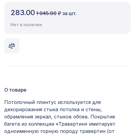
Сопутствующие товары
283.00
1 045.00
₽ за шт.
Цветной багет
Нет в наличии
Экополимер
Экраны для радиаторов
ПОПУЛЯРНЫЕ ТОВАРЫ
Карниз KX002, 120х53, 2000мм,
1777 ₽
Экополимер/8
О товаре
Перфорированная панель КВАДРО
6344 ₽
10-20, 2800х1250мм, ХДФ, без
Потолочный плинтус используется для
отделки
декорирования стыка потолка и стены,
обрамления зеркал, стыков обоев. Покрытие
Натуральные обои Cosca Traditional
1305 ₽
Prints L5056, 0,91 x 6,2 м
багета из коллекции «Травертин» имитирует
одноименную горную породу травертин (от
Декоративная балка, 200х130мм