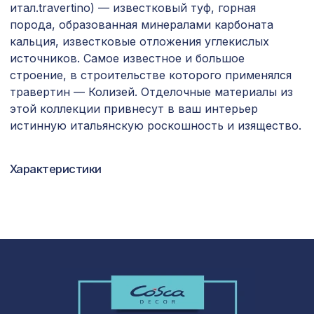
4763 ₽
итал.travertino) — известковый туф, горная
2,0м, махагон
порода, образованная минералами карбоната
кальция, известковые отложения углекислых
Консоль для архитектурного бруса
718 ₽
135х85мм, южный дуб
источников. Самое известное и большое
строение, в строительстве которого применялся
Профиль кромочный, натур,
257 ₽
травертин — Колизей. Отделочные материалы из
1850х30х7 мм
этой коллекции привнесут в ваш интерьер
истинную итальянскую роскошность и изящество.
Воск мягкий "Сосна мальмо" в
102 ₽
блистере
Архитектурная доска, 135х30мм
Характеристики
2372 ₽
2,0м, белое дерево
Плинтус PX004, 119х15, 2000мм,
961 ₽
Экополимер/16
Перфорированная панель КВАДРО
2118 ₽
10-20, 1400х780мм, ХДФ, венге
Плинтус PX045, 63х16, 2000мм,
540 ₽
Экополимер/14