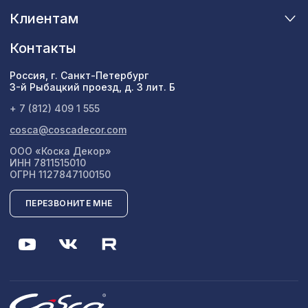
1141 ₽
1030х695мм, ХДФ, белая
Клиентам
Консоль для архитектурного бруса
505 ₽
Контакты
120х75мм, белое дерево
Россия, г. Санкт-Петербург
3-й Рыбацкий проезд, д. 3 лит. Б
+ 7 (812) 409 1 555
cosca@coscadecor.com
ООО «Коска Декор»
ИНН 7811515010
ОГРН 1127847100150
ПЕРЕЗВОНИТЕ МНЕ