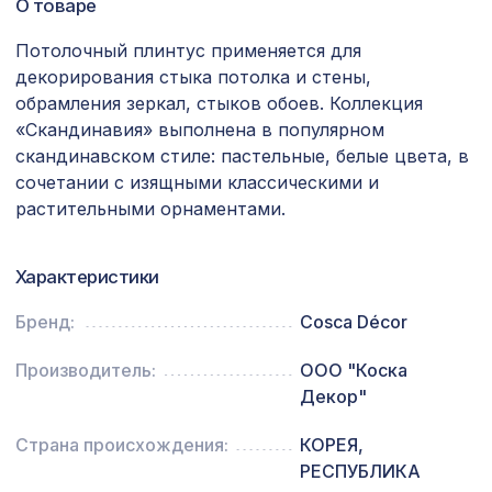
2870 ₽
О товаре
900х600мм, рисунок Мишки, белый
Потолочный плинтус применяется для
Экран для радиатора, МОДЕРН,
4074 ₽
короб 1200х600х200мм, перфорация
декорирования стыка потолка и стены,
ДЕДАЛО, вишня
обрамления зеркал, стыков обоев. Коллекция
«Скандинавия» выполнена в популярном
Листья Прима Росадо, обои
717 ₽
скандинавском стиле: пастельные, белые цвета, в
натуральные, 5,5х0,91 м/12
сочетании с изящными классическими и
Консоль для архитектурного бруса
растительными орнаментами.
371 ₽
90х55мм, красный сандал
Перфорированная панель КВАДРО
Характеристики
2118 ₽
11-45, 1400х780мм, ХДФ, ольха
Бренд:
Cosca Décor
для балки 190х170мм (200х130мм)
478 ₽
орех медовый, консоль (импорт)
Производитель:
ООО "Коска
Декор"
Натуральные обои Cosca Traditional
1305 ₽
Prints L5056, 0,91 x 6,2 м
Страна происхождения:
КОРЕЯ,
Натуральные обои Cosca Traditional
РЕСПУБЛИКА
1157 ₽
Prints L5017, 0,91 x 5,5 м