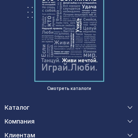
2862 ₽
Зебры/белая подложка
для балки 90х60мм венге, консоль
127 ₽
рустик
Смотреть каталоги
Каталог
Компания
Клиентам