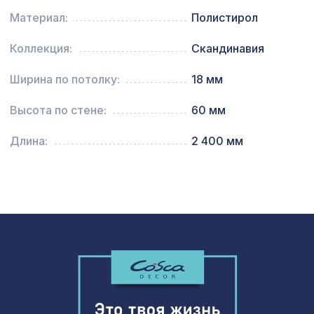
Материал:
Полистирол
Перфорированная панель КВАДРО
1141 ₽
10-20, 1030х695мм, ХДФ, белая
Коллекция:
Скандинавия
Перфорированная панель ВЕРОНИКА,
578 ₽
Ширина по потолку:
18 мм
1030х695мм, ХДФ, венге
Перфорированная потолочная плита
Высота по стене:
60 мм
508 ₽
КВАДРО 8-28, 595х595мм, ХДФ, венге
Длина:
2 400 мм
Натуральные обои Cosca Traditional
4226 ₽
Prints L5048, 0,91 x 5,5 м
Плинтус PX018, 80х20, 2000мм,
653 ₽
Экополимер/13
Перфорированная панель КВАДРО 8-
1131 ₽
28, 1200х600мм, ХДФ, клён
Экран для радиатора, FRESA, рамка
3157 ₽
1200х600мм, рисунок Цветы, белый
BM-040 Бамбуковое панно 900х1360