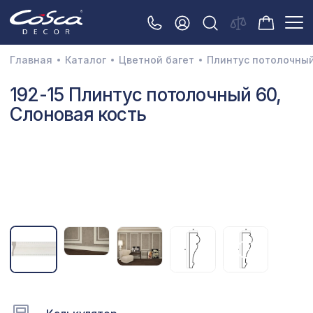
Главная
Каталог
Цветной багет
Плинтус потолочны
3D орнамент
192-15 Плинтус потолочный 60,
Слоновая кость
Акустические панели
Декоративные балки и брус
Интерьерный МДФ
Межкомнатные арки
Натуральные покрытия
Перфорированные панели
Плинтусы
Распродажа