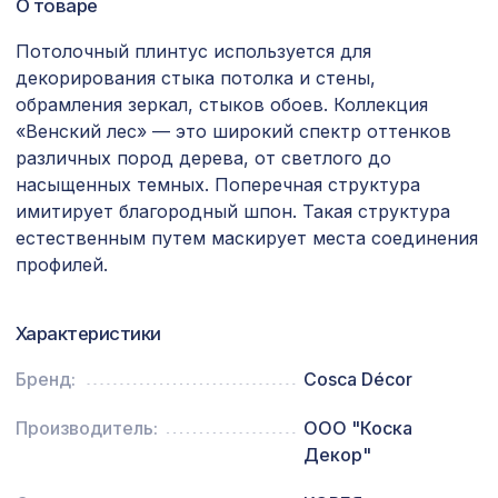
О товаре
Воск мягкий в блистере, цв. 52 темный
96 ₽
дуб
Потолочный плинтус используется для
декорирования стыка потолка и стены,
Перфорированная панель АБАКО,
7043 ₽
обрамления зеркал, стыков обоев. Коллекция
2800х1250мм, ХДФ, белая
«Венский лес» — это широкий спектр оттенков
Консоль для балки 150х120мм, дуб
различных пород дерева, от светлого до
538 ₽
мореный
насыщенных темных. Поперечная структура
имитирует благородный шпон. Такая структура
Перфорированная панель КВАДРО
5107 ₽
естественным путем маскирует места соединения
11-45, 2790х1020мм, ХДФ, бук
профилей.
Рейка RX001, 25х12, 2000мм,
389 ₽
Экополимер/30
Характеристики
Перфорированная панель КВАДРО
1221 ₽
11-45, 1000х680мм, ХДФ, бук
Бренд:
Cosca Décor
Консоль для архитектурного бруса
592 ₽
Производитель:
ООО "Коска
135х85мм, африканский палисандр
Декор"
Перфорированная панель КВАДРО
2591 ₽