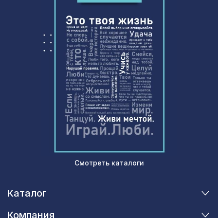
837 ₽
180х110мм, южный дуб
Натуральные обои Cosca Суматра,
1066 ₽
0,91 x 5,5 м
Натуральные обои Cosca Папирус
1259 ₽
Терре, 0,91 x 5,5 м
Смотреть каталоги
Каталог
Компания