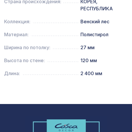
11-45, 2790х1020мм, ХДФ, ольха
Страна происхождения:
КОРЕЯ,
РЕСПУБЛИКА
Экран для радиатора, МАССИВ,
3439 ₽
рамка 900х600мм, рисунок
Коллекция:
Венский лес
Диагональ, бук без отделки
Натуральные обои Cosca Traditional
Материал:
Полистирол
1803 ₽
Prints L5016, 0,91 x 6,2 м
Ширина по потолку:
27 мм
60 ₽
Пирамида - разделитель, 40х40х11 мм
Высота по стене:
120 мм
Перфорированная панель АБАКО,
2118 ₽
Длина:
2 400 мм
1400х780мм, ХДФ, клён
Перфорированная панель КВАДРО
1568 ₽
11-45, 2070х930мм, ХДФ, без
отделки
Экран для радиатора, МОДЕРН,
4074 ₽
короб 1200х600х200мм, перфорация
ДЕДАЛО, вишня
Консоль для архитектурного бруса