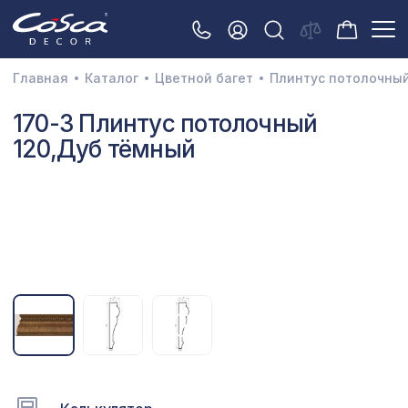
Главная
Каталог
Цветной багет
Плинтус потолочны
3D орнамент
170-3 Плинтус потолочный
120,Дуб тёмный
Акустические панели
Декоративные балки и брус
Интерьерный МДФ
Межкомнатные арки
Натуральные покрытия
Перфорированные панели
Плинтусы
Распродажа