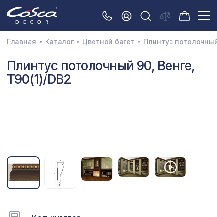
Главная
Каталог
Цветной багет
Плинтус потолочны
3D орнамент
Плинтус потолочный 90, Венге,
T90(1)/DB2
Акустические панели
Декоративные балки и брус
Интерьерный МДФ
Межкомнатные арки
Натуральные покрытия
Перфорированные панели
Плинтусы
Распродажа