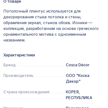
О товаре
11-45, 1200х600мм, ХДФ, венге
Потолочный плинтус используется для
Натуральные обои Cosca Traditional
1600 ₽
Prints L5071, 0,91 x 5,5 м
декорирования стыка потолка и стены,
обрамления зеркал, стыков обоев. Ионики —
Натуральные обои Cosca Борнео, 0,91
946 ₽
коллекция, разработанная на основе греческого
x 5,5 м
орнаментального мотива с одноименным
для балки 120х120мм дуб светлый,
названием.
197 ₽
консоль классика
Перфорированная панель ДЕДАЛО,
Характеристики
878 ₽
1030х695мм, ХДФ, клён
Бренд:
Cosca Décor
Перфорированная панель
1357 ₽
РОМАНИКО, 1200х600мм, ХДФ, белая
Производитель:
ООО "Коска
Декор"
Перфорированная панель
3507 ₽
ВЕРОНИКА, 2070х930мм, ХДФ, клён
Страна происхождения:
КОРЕЯ,
РЕСПУБЛИКА
Перфорированная панель КВАДРО
1357 ₽
8-28, 1200х600мм, ХДФ, белая