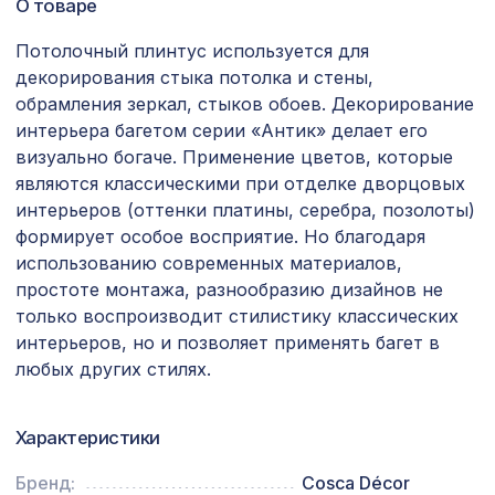
О товаре
Перфорированная панель ГОТИКА,
878 ₽
1030х695мм, ХДФ, дуб сонома
Потолочный плинтус используется для
Профиль кромочный, зеленая
декорирования стыка потолка и стены,
257 ₽
черепаха, 1850х30х7 мм
обрамления зеркал, стыков обоев. Декорирование
интерьера багетом серии «Антик» делает его
Плинтус PX045, 63х16, 2000мм,
540 ₽
Экополимер/14
визуально богаче. Применение цветов, которые
являются классическими при отделке дворцовых
Экран для радиатора, КЛАССИК,
интерьеров (оттенки платины, серебра, позолоты)
1869 ₽
рамка 910х610мм, перфорация
формирует особое восприятие. Но благодаря
ЭЛЕНИКО, клен
использованию современных материалов,
Натуральные обои Cosca Traditional
1305 ₽
простоте монтажа, разнообразию дизайнов не
Prints L5050, 0,91 x 6,2 м
только воспроизводит стилистику классических
интерьеров, но и позволяет применять багет в
для балки 90х60мм венге, консоль
127 ₽
рустик
любых других стилях.
Натуральные обои Cosca Traditional
1157 ₽
Prints L5017, 0,91 x 5,5 м
Характеристики
Перфорированная панель ГОТИКА,
Бренд:
Cosca Décor
878 ₽