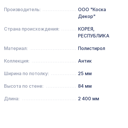
1030х695мм, ХДФ, бук
Производитель:
ООО "Коска
Перфорированная панель АЖУР,
578 ₽
Декор"
1030х695мм, ХДФ, дуб серый
Страна происхождения:
КОРЕЯ,
Натуральные обои Cosca Сицилия,
1831 ₽
0,91 x 10 м
РЕСПУБЛИКА
Натуральные обои Cosca Traditional
Материал:
Полистирол
4226 ₽
Prints L5098, 0,91 x 5,5 м
Коллекция:
Антик
Перфорированная панель ГОТИКА,
1302 ₽
1200х600мм, ХДФ, без отделки
Ширина по потолку:
25 мм
Натуральные обои Cosca Traditional
4226 ₽
Высота по стене:
84 мм
Prints L5018, 0,91 x 5,5 м
Перфорированная панель КВАДРО 8-
Длина:
2 400 мм
2118 ₽
28, 1400х780мм, ХДФ, ольха
Перфорированная панель
2347 ₽
ДАМАСКО, 2070х930мм, ХДФ, бук