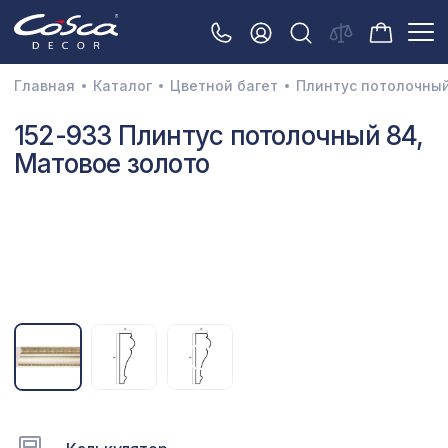
Главная
Каталог
Цветной багет
Плинтус потолочны
3D орнамент
152-933 Плинтус потолочный 84,
Матовое золото
Акустические панели
Декоративные балки и брус
Интерьерный МДФ
Межкомнатные арки
Натуральные покрытия
Перфорированные панели
Плинтусы
Распродажа