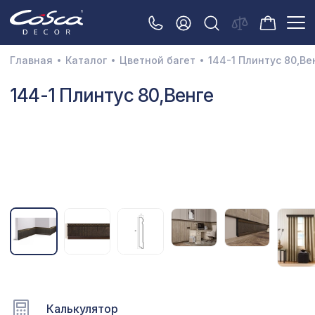
Главная
Каталог
Цветной багет
144-1 Плинтус 80,Ве
3D орнамент
144-1 Плинтус 80,Венге
Акустические панели
Декоративные балки и брус
Интерьерный МДФ
Межкомнатные арки
Натуральные покрытия
Перфорированные панели
Плинтусы
Калькулятор
Распродажа