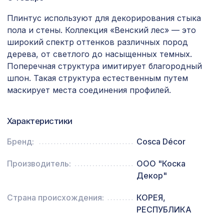
Молдинг MX013, 28х11, 2000мм,
Плинтус используют для декорирования стыка
265 ₽
Экополимер/38
пола и стены. Коллекция «Венский лес» — это
широкий спектр оттенков различных пород
Натуральные обои Cosca Арабеско
2427 ₽
Лиана, 0,91 x 10 м
дерева, от светлого до насыщенных темных.
Поперечная структура имитирует благородный
Плинтус PX013, 50х15, 2000мм,
497 ₽
шпон. Такая структура естественным путем
Экополимер/14
маскирует места соединения профилей.
Перфорированная панель КВАДРО
1302 ₽
8-28, 1200х600мм, ХДФ, без отделки
Характеристики
Перфорированная панель АБАКО,
827 ₽
1030х695мм, ХДФ, без отделки
Бренд:
Cosca Décor
Производитель:
ООО "Коска
9858 ₽
АРКА ПОРТУ, белый
Декор"
Перфорированная панель ДАМАСКО,
1629 ₽
Страна происхождения:
КОРЕЯ,
1400х780мм, ХДФ, белая
РЕСПУБЛИКА
Экран для радиатора, МОДЕРН,