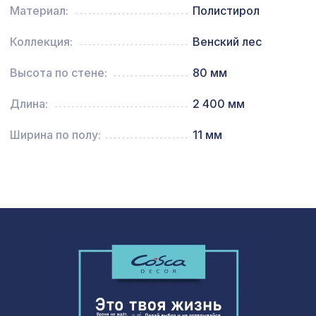
1038 ₽
рамка 1200х600мм, перфорация
Материал:
Полистирол
ГОТИКА, вишня
Коллекция:
Венский лес
Экран для радиатора, КЛАССИК,
2200 ₽
рамка 1210х610мм, перфорация
ЭЛЕНИКО, клен
Высота по стене:
80 мм
Консоль для архитектурного бруса
592 ₽
Длина:
2 400 мм
135х85мм, серый кипарис
Ширина по полу:
11 мм
Молдинг MX006, 48х8, 2000мм,
324 ₽
Экополимер/26
Перфорированная панель АБАКО,
1131 ₽
1200х600мм, ХДФ, ольха
Архитектурная доска, 135х30мм
2372 ₽
2,0м, африканский палисандр
Перфорированная панель КВАДРО
1778 ₽
11-45, 2070х930мм, ХДФ, клён
Перфорированная панель ДЕДАЛО,
1131 ₽
1200х600мм, ХДФ, ольха