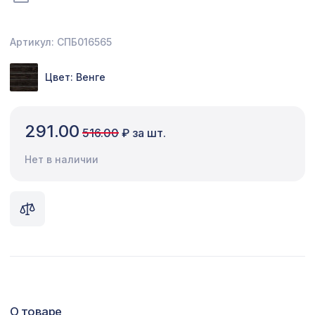
Сопутствующие товары
Артикул: СПБ016565
Цветной багет
Цвет: Венге
Экополимер
Экраны для радиаторов
291.00
516.00
₽ за шт.
ПОПУЛЯРНЫЕ ТОВАРЫ
Нет в наличии
Перфорированная потолочная плита
385 ₽
РОМАНИКО КАРЕ, 595х595мм, ХДФ,
бук
Экран для радиатора, МОДЕРН,
1436 ₽
рамка 900х600мм, перфорация
ДЕДАЛО, белый
Перфорированная панель
7043 ₽
ВЕРОНИКА, 2800х1250мм, ХДФ,
венге
О товаре