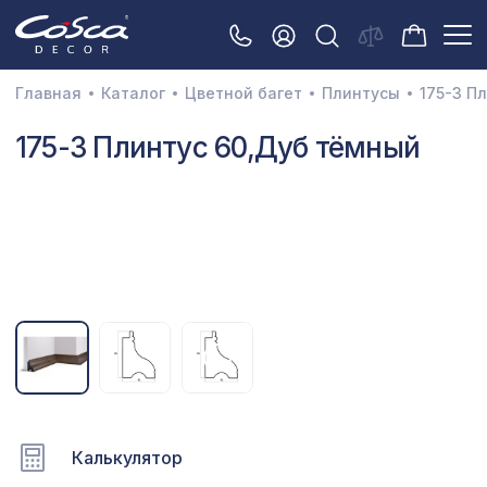
Главная
Каталог
Цветной багет
Плинтусы
175-3 П
3D орнамент
175-3 Плинтус 60,Дуб тёмный
Акустические панели
Декоративные балки и брус
Интерьерный МДФ
Межкомнатные арки
Натуральные покрытия
Перфорированные панели
Плинтусы
Калькулятор
Распродажа