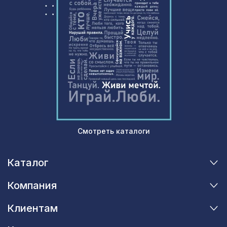
Натуральные обои Cosca Борнео, 0,91
946 ₽
x 5,5 м
Экран для радиатора, МОДЕРН,
1653 ₽
рамка 900х600мм, перфорация
ГОТИКА, дуб серый
Смотреть каталоги
Каталог
Компания
Клиентам