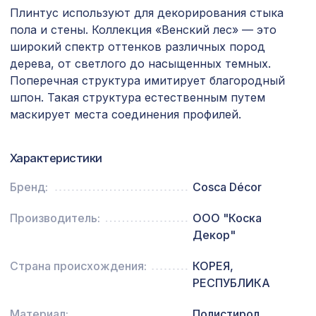
Перфорированная панель ДЕДАЛО,
Плинтус используют для декорирования стыка
578 ₽
1030х695мм, ХДФ, ольха
пола и стены. Коллекция «Венский лес» — это
широкий спектр оттенков различных пород
Натуральные обои Cosca Арабеско
1335 ₽
дерева, от светлого до насыщенных темных.
Нотте, 0,91 x 5,5 м
Поперечная структура имитирует благородный
Перфорированная панель КВАДРО
шпон. Такая структура естественным путем
3507 ₽
8-28, 2070х930мм, ХДФ, белая
маскирует места соединения профилей.
Натуральные обои Cosca Traditional
1280 ₽
Prints L5088, 0,91 x 5,5 м
Характеристики
Перфорированная панель ДЕДАЛО,
1357 ₽
Бренд:
Cosca Décor
1200х600мм, ХДФ, бук
Производитель:
ООО "Коска
Перфорированная панель
3507 ₽
Декор"
РОМАНИКО, 2070х930мм, ХДФ, бук
Консоль для балки 150х120мм, дуб
Страна происхождения:
КОРЕЯ,
538 ₽
мореный
РЕСПУБЛИКА
Перфорированная панель АЖУР,
1221 ₽
Материал:
Полистирол