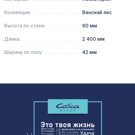
1000х680мм, ХДФ, бук
Коллекция:
Венский лес
Карниз KX010, 25х15, 2000мм,
259 ₽
Экополимер/42
Высота по стене:
60 мм
Перфорированная панель ДАМАСКО,
1221 ₽
1000х680мм, ХДФ, венге
Длина:
2 400 мм
Перфорированная панель КВАДРО
2118 ₽
Ширина по полу:
42 мм
11-45, 1400х780мм, ХДФ, венге
Перфорированная потолочная плита
760 ₽
КВАДРО 8-28 КАНТО, 595х595мм,
ХДФ, ольха
102 ₽
Воск мягкий "Белый" в блистере
Перфорированная панель ДАМАСКО,
5107 ₽
2790х1020мм, ХДФ, белая
Натуральные обои Cosca Кавэтто-25,
611 ₽
0,91 x 5,5 м