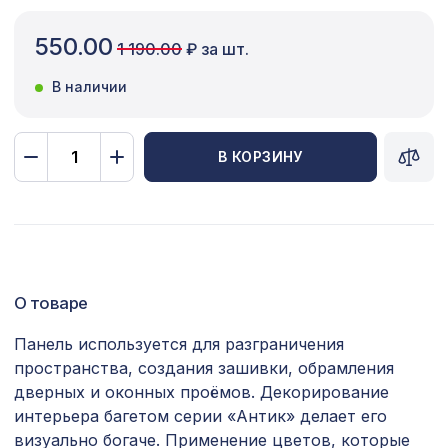
Сопутствующие товары
550.00
1 190.00
₽ за шт.
Цветной багет
В наличии
Экополимер
Экраны для радиаторов
В КОРЗИНУ
ПОПУЛЯРНЫЕ ТОВАРЫ
Плинтус PX015, 80х11, 2000мм,
772 ₽
Экополимер/10
О товаре
Перфорированная панель КВАДРО 8-
2118 ₽
28, 1400х780мм, ХДФ, бук
Панель используется для разграничения
пространства, создания зашивки, обрамления
Натуральные обои Cosca Traditional
4226 ₽
дверных и оконных проёмов. Декорирование
Prints L5095, 0,91 x 5,5 м
интерьера багетом серии «Антик» делает его
Декоративная доска, 120х30мм,
визуально богаче. Применение цветов, которые
2267 ₽