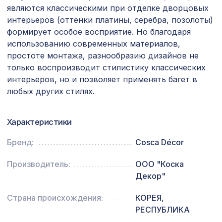
2,0м, белый
являются классическими при отделке дворцовых
интерьеров (оттенки платины, серебра, позолоты)
Натуральные обои Cosca Саванна
874 ₽
формирует особое восприятие. Но благодаря
5025, 0,91 x 5,5 м
использованию современных материалов,
Экран для радиатора, МОДЕРН,
простоте монтажа, разнообразию дизайнов не
1436 ₽
рамка 900х600мм, перфорация
только воспроизводит стилистику классических
КВАДРО 10-20, белый
интерьеров, но и позволяет применять багет в
Натуральные обои Cosca Traditional
любых других стилях.
1273 ₽
Prints L5072, 0,91 x 6,2 м
Плинтус PX002, 79х13, 2000мм,
605 ₽
Характеристики
Экополимер/13
Бренд:
Cosca Décor
Воск мягкий "Серый светлый" в
102 ₽
блистере
Производитель:
ООО "Коска
Перфорированная панель
Декор"
7043 ₽
ВЕРОНИКА, 2800х1250мм, ХДФ, клён
Страна происхождения:
КОРЕЯ,
Перфорированная панель ДАМАСКО,
878 ₽
РЕСПУБЛИКА
1030х695мм, ХДФ, белая