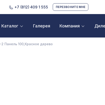
+7 (812) 409 1 555
ПЕРЕЗВОНИТЕ МНЕ
Галерея
Дил
Каталог
Компания
D орнамент
кустические панели
-2 Панель 100,Красное дерево
екоративные балки и брус
нтерьерный МДФ
ежкомнатные арки
атуральные покрытия
ерфорированные панели
линтусы
аспродажа