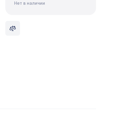
Нет в наличии
232 ₽
/40
6768 ₽
832 ₽
 медь