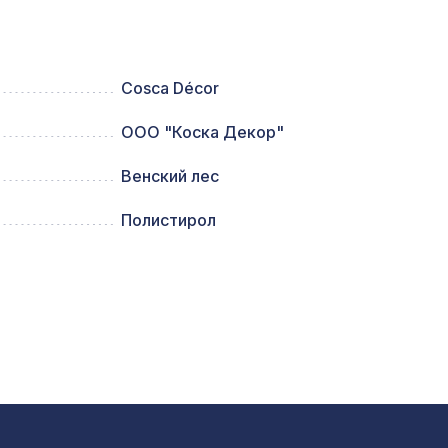
80мм,
1221 ₽
Cosca Décor
ООО "Коска Декор"
1653 ₽
рый
Венский лес
961 ₽
/16
Полистирол
,
825 ₽
641 ₽
324 ₽
39