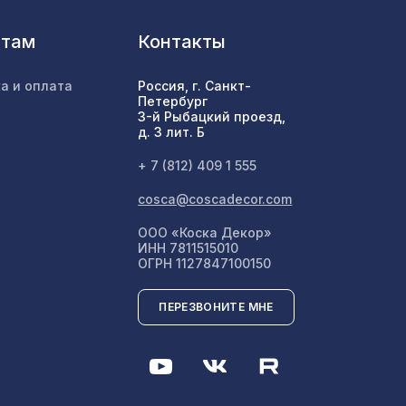
57,
нтам
Контакты
4133 ₽
а и оплата
Россия, г. Санкт-
Петербург
3-й Рыбацкий проезд,
2031 ₽
д. 3 лит. Б
+ 7 (812) 409 1 555
867 ₽
м
cosca@coscadecor.com
ООО «Коска Декор»
ИНН 7811515010
ОГРН 1127847100150
3205 ₽
ПЕРЕЗВОНИТЕ МНЕ
0мм,
1044 ₽