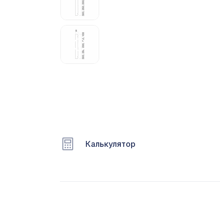
С
Ц
Э
Э
П
Калькулятор