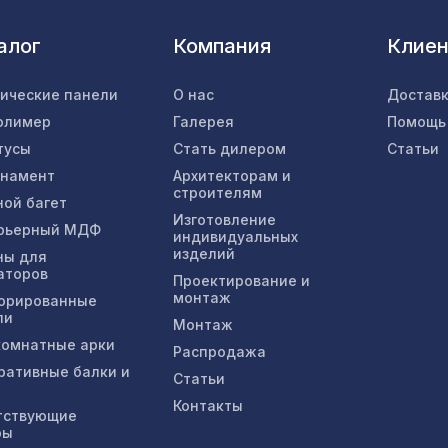
Натуральные обои Cosca Traditional Prints L50
алог
Компания
Клие
0,91 x 6,2 м
тические панели
О нас
Доставк
олимер
Галерея
Помощь
BM-004 Бамбуковое панно 900х1360 Гейша
тусы
Стать дилером
Статьи
рнамент
Архитекторам и
строителям
ной багет
Натуральные обои Cosca Мунлайт, 0,91 x 5,5 
Изготовление
рьерный МДФ
индивидуальных
изделий
ны для
аторов
Проектирование и
Листья "Прима Дорадо", обои натуральные,
монтаж
орированные
10х0,91 м/6
ли
Монтаж
омнатные арки
Распродажа
Перфорированная панель ГОТИКА, 1200х60
ративные балки и
Статьи
ХДФ, белая
Контакты
тствующие
ры