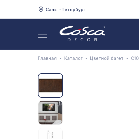
Санкт-Петербург
3
А
Главная
Каталог
Цветной багет
C10
Д
И
М
Н
П
П
Р