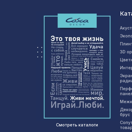
Кат
Акус
Экоп
Плин
3D о
Цвет
Инте
Экра
ради
Перф
пане
Межк
Деко
брус
Сопу
Смотреть каталоги
това